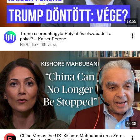
18:55
Trump cserbenhagyta Putyint és elszabadult a
pokol? – Kaiser Ferenc
Hit Rádió
•
48K views
34:35
China Versus the US: Kishore Mahbubani on a Zero-