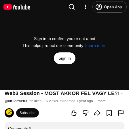
Open App
Sign in to confirm you’re not a bot
This helps protect our community.
Learn more
Sign in
Web3 Session - MOST AKKOR FEL VAGY LE?! - Én m
@
affilionweb3
56 likes
1K views
Streamed 1 year ago
more
Subscribe
Comments
9