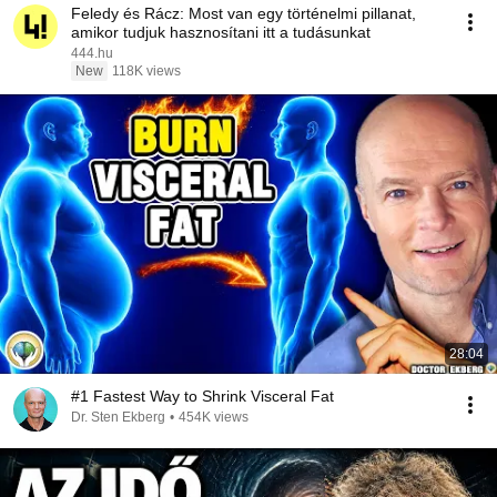
Feledy és Rácz: Most van egy történelmi pillanat,
amikor tudjuk hasznosítani itt a tudásunkat
444.hu
New
118K views
28:04
#1 Fastest Way to Shrink Visceral Fat
Dr. Sten Ekberg
•
454K views