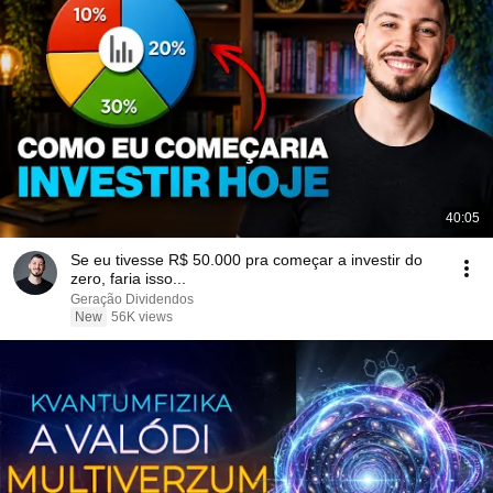
40:05
Se eu tivesse R$ 50.000 pra começar a investir do
zero, faria isso...
Geração Dividendos
New
56K views