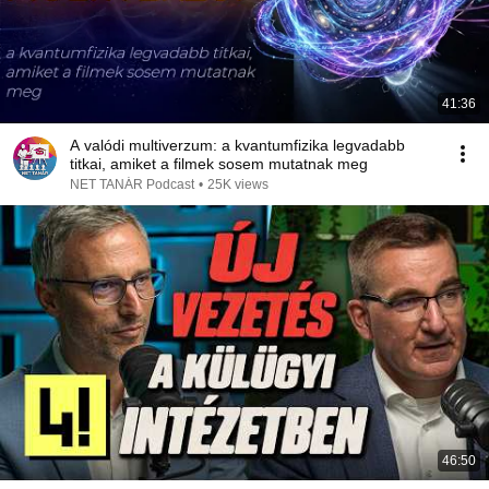
41:36
A valódi multiverzum: a kvantumfizika legvadabb
titkai, amiket a filmek sosem mutatnak meg
NET TANÁR Podcast
•
25K views
46:50