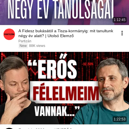
1:12:45
A Fidesz bukásától a Tisza-kormányig: mit tanultunk
négy év alatt? | Utolsó Elemző
Partizán
New
88K views
1:22:53