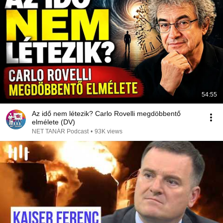
54:55
Az idő nem létezik? Carlo Rovelli megdöbbentő
elmélete (DV)
NET TANÁR Podcast
•
93K views