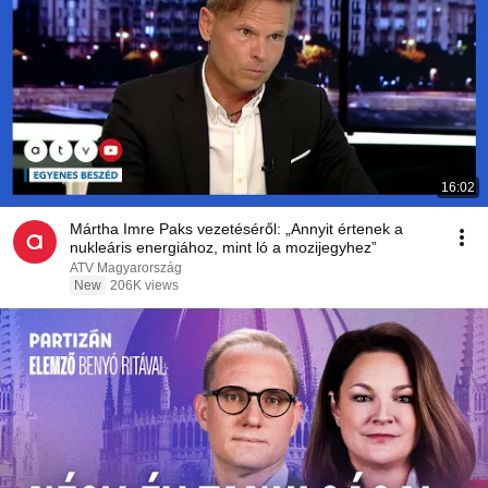
16:02
Mártha Imre Paks vezetéséről: „Annyit értenek a
nukleáris energiához, mint ló a mozijegyhez”
ATV Magyarország
New
206K views