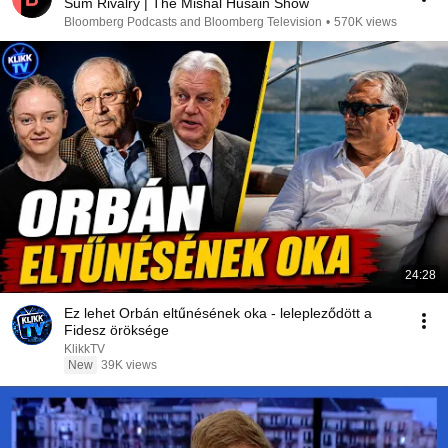
Sum Rivalry | The Mishal Husain Show
Bloomberg Podcasts and Bloomberg Television
•
570K views
24:28
Ez lehet Orbán eltűnésének oka - lelepleződött a
Fidesz öröksége
KlikkTV
New
39K views