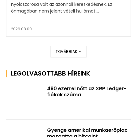
nyolcszorosa volt az azonnali kereskedésnek. Ez
önmagában nem jelent vételi hullámot....
2026.08.09.
TOVÁBBIAK
LEGOLVASOTTABB HÍREINK
490 ezerrel nőtt az XRP Ledger-
fiókok száma
Gyenge amerikai munkaerőpiac
mozgatta a bitcoint