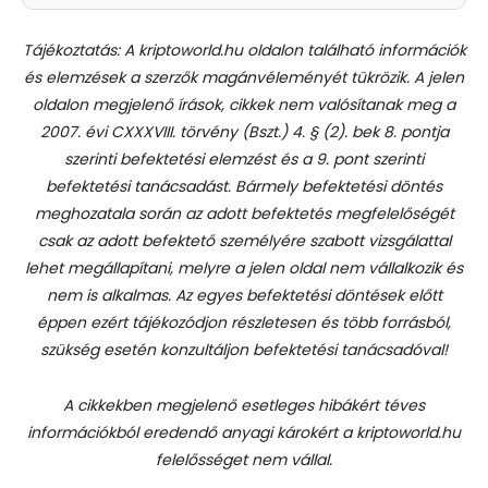
Tájékoztatás: A kriptoworld.hu oldalon található információk
és elemzések a szerzők magánvéleményét tükrözik. A jelen
oldalon megjelenő írások, cikkek nem valósítanak meg a
2007. évi CXXXVIII. törvény (Bszt.) 4. § (2). bek 8. pontja
szerinti befektetési elemzést és a 9. pont szerinti
befektetési tanácsadást.
Bármely befektetési döntés
meghozatala során az adott befektetés megfelelőségét
csak az adott befektető személyére szabott vizsgálattal
lehet megállapítani, melyre a jelen oldal nem vállalkozik és
nem is alkalmas. Az egyes befektetési döntések előtt
éppen ezért tájékozódjon részletesen és több forrásból,
szükség esetén konzultáljon befektetési tanácsadóval!
A cikkekben megjelenő esetleges hibákért téves
információkból eredendő anyagi károkért a kriptoworld.hu
felelősséget nem vállal.