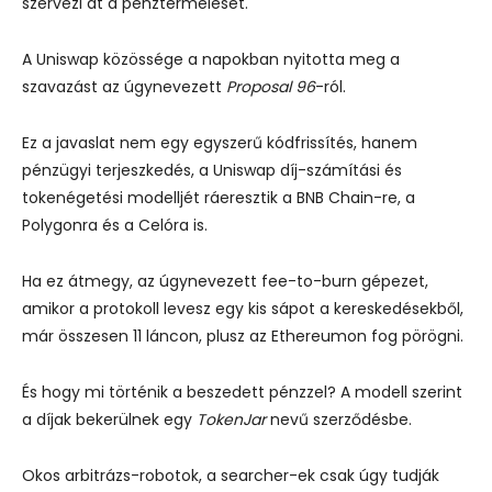
szervezi át a pénztermelését.
A Uniswap közössége a napokban nyitotta meg
a
szavazást az úgynevezett
Proposal 96
-ról
.
Ez a javaslat nem egy egyszerű kódfrissítés, hanem
pénzügyi terjeszkedés, a Uniswap díj-számítási és
tokenégetési modelljét ráeresztik a BNB Chain-re, a
Polygonra és a Celóra is.
Ha ez átmegy, az úgynevezett fee-to-burn gépezet,
amikor a protokoll levesz egy kis sápot a kereskedésekből,
már összesen 11 láncon, plusz az Ethereumon fog pörögni.
És hogy mi történik a beszedett pénzzel? A modell szerint
a díjak bekerülnek egy
TokenJar
nevű szerződésbe.
Okos arbitrázs-robotok, a searcher-ek csak úgy tudják