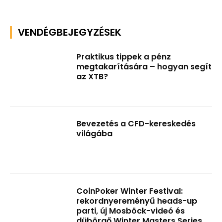
VENDÉGBEJEGYZÉSEK
Praktikus tippek a pénz
megtakarítására – hogyan segít
az XTB?
Bevezetés a CFD-kereskedés
világába
CoinPoker Winter Festival:
rekordnyereményű heads-up
parti, új Mosböck-videó és
dübörgő Winter Masters Series