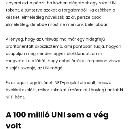
kinyerni ezt a pénzt, ha közben elégetnek egy rakat UNI
tokent, eltüntetve azokat a forgalomból. Ha csökken a
készlet, elméletileg növekszik az ár, persze csak
elméletileg, de ebbe most ne menjünk bele jobban.
A lényeg, hogy az Uniswap ma már egy hidegfejű,
profitorientált ökoszisztéma, ami pontosan tudja, hogyan
csapoljon meg minden egyes blokkláncot, amin
megvetette a lábát, hogy abból értéket forgasson vissza
a saját tokenje, az UNI mögé.
És az egész egy kísérleti NFT-projekttel indult, hosszú
évekkel ezelőtt, mikor zoknikat (mármint tényleg) adtak ki
NFT-ként.
A 100 millió UNI sem a vég
volt