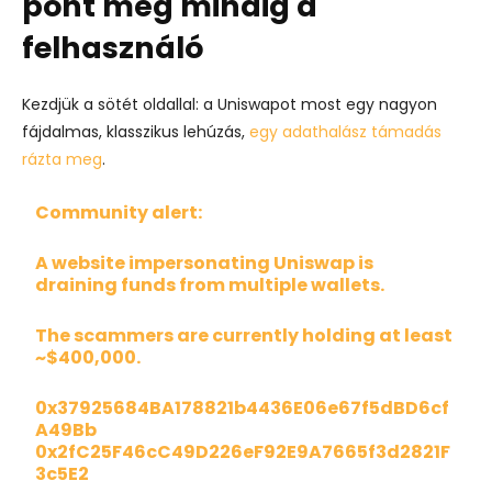
pont még mindig a
felhasználó
Kezdjük a sötét oldallal: a Uniswapot most egy nagyon
fájdalmas, klasszikus lehúzás,
egy adathalász támadás
rázta meg
.
Community alert:
A website impersonating Uniswap is
draining funds from multiple wallets.
The scammers are currently holding at least
~$400,000.
0x37925684BA178821b4436E06e67f5dBD6cf
A49Bb
0x2fC25F46cC49D226eF92E9A7665f3d2821F
3c5E2