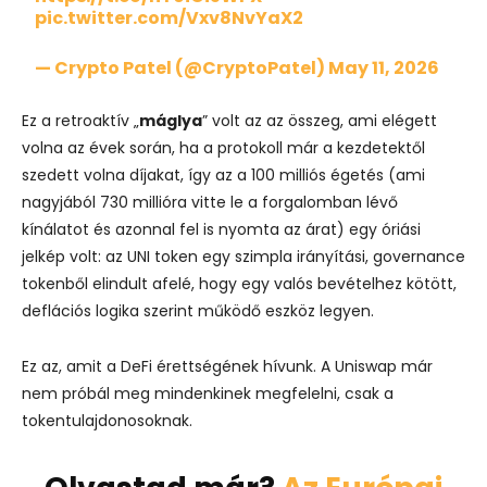
pic.twitter.com/Vxv8NvYaX2
— Crypto Patel (@CryptoPatel)
May 11, 2026
Ez a retroaktív „
máglya
” volt az az összeg, ami elégett
volna az évek során, ha a protokoll már a kezdetektől
szedett volna díjakat, így az a 100 milliós égetés (ami
nagyjából 730 millióra vitte le a forgalomban lévő
kínálatot és azonnal fel is nyomta az árat) egy óriási
jelkép volt: az UNI token egy szimpla irányítási, governance
tokenből elindult afelé, hogy egy valós bevételhez kötött,
deflációs logika szerint működő eszköz legyen.
Ez az, amit a DeFi érettségének hívunk. A Uniswap már
nem próbál meg mindenkinek megfelelni, csak a
tokentulajdonosoknak.