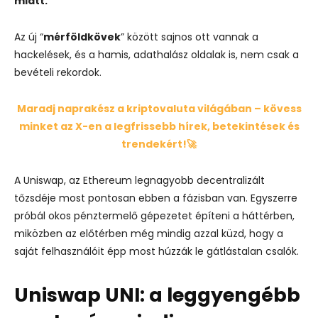
miatt.
Az új “
mérföldkövek
” között sajnos ott vannak a
hackelések, és a hamis, adathalász oldalak is, nem csak a
bevételi rekordok.
Maradj naprakész a kriptovaluta világában – kövess
minket az X-en a legfrissebb hírek, betekintések és
trendekért!🚀
A Uniswap, az Ethereum legnagyobb decentralizált
tőzsdéje most pontosan ebben a fázisban van. Egyszerre
próbál okos pénztermelő gépezetet építeni a háttérben,
miközben az előtérben még mindig azzal küzd, hogy a
saját felhasználóit épp most húzzák le gátlástalan csalók.
Uniswap UNI: a leggyengébb