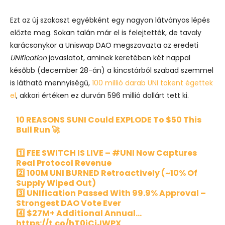
Ezt az új szakaszt egyébként egy nagyon látványos lépés
előzte meg. Sokan talán már el is felejtették, de tavaly
karácsonykor a Uniswap DAO megszavazta az eredeti
UNIfication
javaslatot, aminek keretében két nappal
később (december 28-án) a kincstárból szabad szemmel
is látható mennyiségű,
100 millió darab UNI tokent égettek
el
, akkori értéken ez durván 596 millió dollárt tett ki.
10 REASONS
$UNI
Could EXPLODE To $50 This
Bull Run 🚀
1️⃣ FEE SWITCH IS LIVE –
#UNI
Now Captures
Real Protocol Revenue
2️⃣ 100M UNI BURNED Retroactively (~10% Of
Supply Wiped Out)
3️⃣ UNIfication Passed With 99.9% Approval –
Strongest DAO Vote Ever
4️⃣ $27M+ Additional Annual…
https://t.co/hT0iCiJWPX