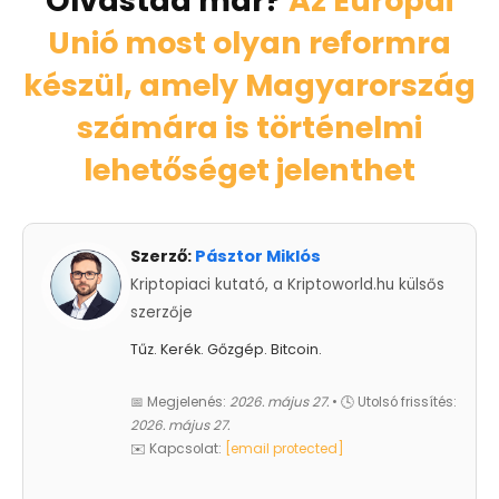
Olvastad már?
Az Európai
Unió most olyan reformra
készül, amely Magyarország
számára is történelmi
lehetőséget jelenthet
Szerző:
Pásztor Miklós
Kriptopiaci kutató, a Kriptoworld.hu külsős
szerzője
Tűz. Kerék. Gőzgép. Bitcoin.
📅 Megjelenés:
2026. május 27.
• 🕓 Utolsó frissítés:
2026. május 27.
✉️ Kapcsolat:
[email protected]