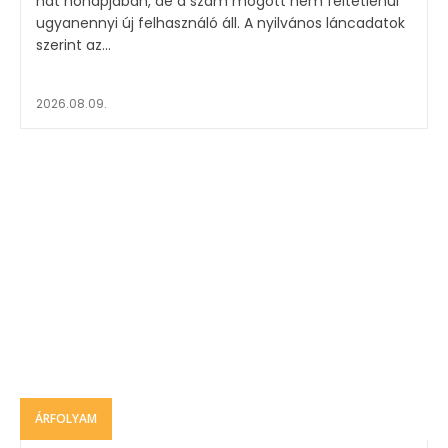
hat hónapjában, de a szám mögött nem feltétlenül
ugyanennyi új felhasználó áll. A nyilvános láncadatok
szerint az...
2026.08.09.
ÁRFOLYAM