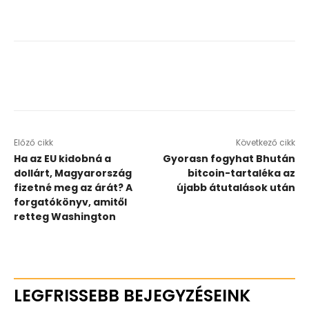
Előző cikk
Következő cikk
Ha az EU kidobná a
Gyorasn fogyhat Bhután
dollárt, Magyarország
bitcoin-tartaléka az
fizetné meg az árát? A
újabb átutalások után
forgatókönyv, amitől
retteg Washington
LEGFRISSEBB BEJEGYZÉSEINK