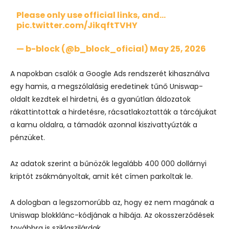
Please only use official links, and…
pic.twitter.com/JikqftTVHY
— b-block (@b_block_oficial)
May 25, 2026
A napokban csalók a Google Ads rendszerét kihasználva
egy hamis, a megszólalásig eredetinek tűnő Uniswap-
oldalt kezdtek el hirdetni, és a gyanútlan áldozatok
rákattintottak a hirdetésre, rácsatlakoztatták a tárcájukat
a kamu oldalra, a támadók azonnal kiszivattyúzták a
pénzüket.
Az adatok szerint a bűnözők legalább 400 000 dollárnyi
kriptót zsákmányoltak, amit két címen parkoltak le.
A dologban a legszomorúbb az, hogy ez nem magának a
Uniswap blokklánc-kódjának a hibája. Az okosszerződések
továbbra is sziklaszilárdak.