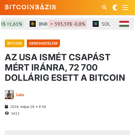
 +1,61%
BNB
593,59$ -0,8%
SOL
73,45$ -0,
BITCOIN
KERESKEDELEM
AZ USA ISMÉT CSAPÁST
MÉRT IRÁNRA, 72 700
DOLLÁRIG ESETT A BITCOIN
Lelo
2026. május 28.
8:56
1612