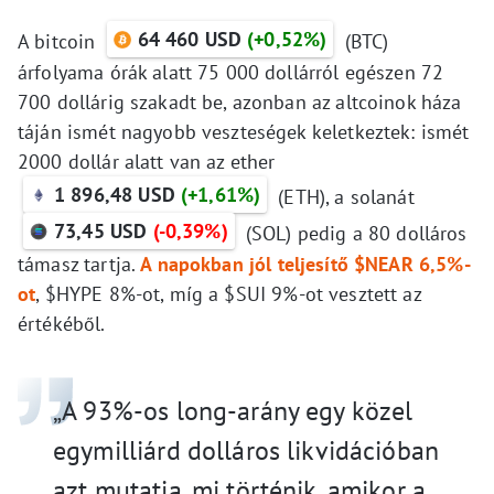
64 460 USD
(+0,52%)
A bitcoin
(BTC)
árfolyama órák alatt 75 000 dollárról egészen 72
700 dollárig szakadt be, azonban az altcoinok háza
táján ismét nagyobb veszteségek keletkeztek: ismét
2000 dollár alatt van az ether
1 896,48 USD
(+1,61%)
(ETH), a solanát
73,45 USD
(-0,39%)
(SOL) pedig a 80 dolláros
támasz tartja.
A napokban jól teljesítő $NEAR 6,5%-
ot
, $HYPE 8%-ot, míg a $SUI 9%-ot vesztett az
értékéből.
„A 93%-os long-arány egy közel
egymilliárd dolláros likvidációban
azt mutatja, mi történik, amikor a