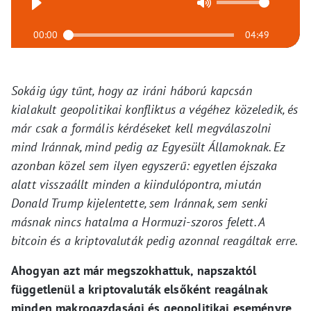
00:00
04:49
Sokáig úgy tűnt, hogy az iráni háború kapcsán
kialakult geopolitikai konfliktus a végéhez közeledik, és
már csak a formális kérdéseket kell megválaszolni
mind Iránnak, mind pedig az Egyesült Államoknak. Ez
azonban közel sem ilyen egyszerű: egyetlen éjszaka
alatt visszaállt minden a kiindulópontra, miután
Donald Trump kijelentette, sem Iránnak, sem senki
másnak nincs hatalma a Hormuzi-szoros felett. A
bitcoin és a kriptovaluták pedig azonnal reagáltak erre.
Ahogyan azt már megszokhattuk, napszaktól
függetlenül a kriptovaluták elsőként reagálnak
minden makrogazdasági és geopolitikai eseményre