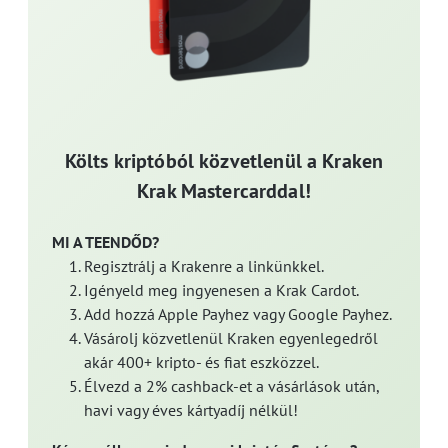
Költs kriptóból közvetlenül a Kraken
Krak Mastercarddal!
MI A TEENDŐD?
Regisztrálj a Krakenre a linkünkkel.
Igényeld meg ingyenesen a Krak Cardot.
Add hozzá Apple Payhez vagy Google Payhez.
Vásárolj közvetlenül Kraken egyenlegedről
akár 400+ kripto- és fiat eszközzel.
Élvezd a 2% cashback-et a vásárlások után,
havi vagy éves kártyadíj nélkül!