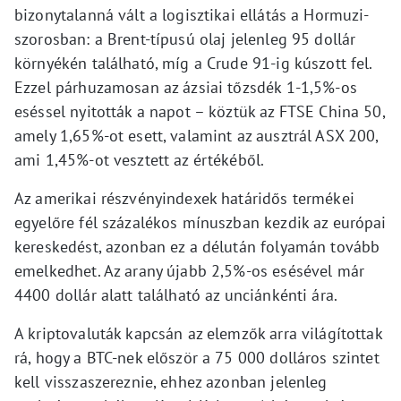
bizonytalanná vált a logisztikai ellátás a Hormuzi-
szorosban: a Brent-típusú olaj jelenleg 95 dollár
környékén található, míg a Crude 91-ig kúszott fel.
Ezzel párhuzamosan az ázsiai tőzsdék 1-1,5%-os
eséssel nyitották a napot – köztük az FTSE China 50,
amely 1,65%-ot esett, valamint az ausztrál ASX 200,
ami 1,45%-ot vesztett az értékéből.
Az amerikai részvényindexek határidős termékei
egyelőre fél százalékos mínuszban kezdik az európai
kereskedést, azonban ez a délután folyamán tovább
emelkedhet. Az arany újabb 2,5%-os esésével már
4400 dollár alatt található az unciánkénti ára.
A kriptovaluták kapcsán az elemzők arra világítottak
rá, hogy a BTC-nek először a 75 000 dolláros szintet
kell visszaszereznie, ehhez azonban jelenleg