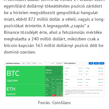
egymilliárd dollárnyi tőkeáttételes pozíció záródott
be a hirtelen megváltozott geopolitikai hangulat
miatt, ebből 872 millió dollár a vételi, vagyis a long-
pozíciókat érintette. A legnagyobb „csapás” a
Binance tőzsdéjét érte, ahol a felszámolás mértéke
meghaladta a 240 millió dollárt, miközben csak a
bitcoin kapcsán 363 millió dollárnyi pozíció dőlt be
dominó-szerűen.
Forrás: CoinGlass