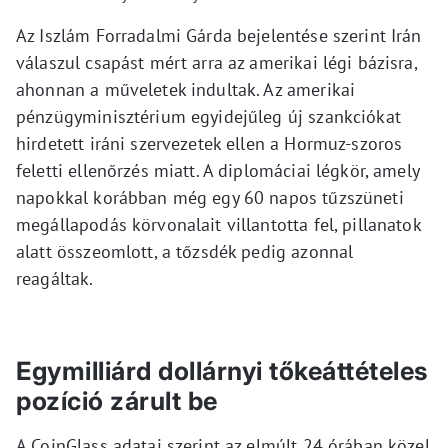
Az Iszlám Forradalmi Gárda bejelentése szerint Irán
válaszul csapást mért arra az amerikai légi bázisra,
ahonnan a műveletek indultak. Az amerikai
pénzügyminisztérium egyidejűleg új szankciókat
hirdetett iráni szervezetek ellen a Hormuz-szoros
feletti ellenőrzés miatt. A diplomáciai légkör, amely
napokkal korábban még egy 60 napos tűzszüneti
megállapodás körvonalait villantotta fel, pillanatok
alatt összeomlott, a tőzsdék pedig azonnal
reagáltak.
Egymilliárd dollárnyi tőkeáttételes
pozíció zárult be
A CoinGlass adatai szerint az elmúlt 24 órában közel