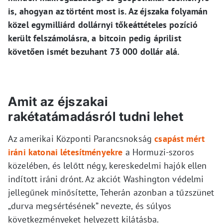
is, ahogyan az történt most is. Az éjszaka folyamán
közel egymilliárd dollárnyi tőkeáttételes pozíció
került felszámolásra, a bitcoin pedig áprilist
követően ismét bezuhant 73 000 dollár alá.
Amit az éjszakai
rakétatámadásról tudni lehet
Az amerikai Központi Parancsnokság
csapást mért
iráni katonai létesítményekre
a Hormuzi-szoros
közelében, és lelőtt négy, kereskedelmi hajók ellen
indított iráni drónt. Az akciót Washington védelmi
jellegűnek minősítette, Teherán azonban a tűzszünet
„durva megsértésének” nevezte, és súlyos
következményeket helyezett kilátásba.