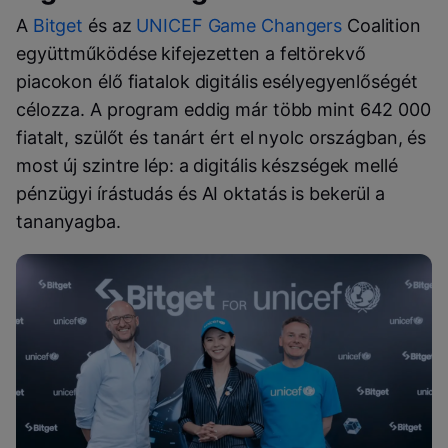
A
Bitget
és az
UNICEF Game Changers
Coalition
együttműködése kifejezetten a feltörekvő
piacokon élő fiatalok digitális esélyegyenlőségét
célozza. A program eddig már több mint 642 000
fiatalt, szülőt és tanárt ért el nyolc országban, és
most új szintre lép: a digitális készségek mellé
pénzügyi írástudás és AI oktatás is bekerül a
tananyagba.