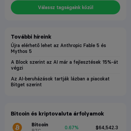
Válassz tagságaink közül
További híreink
Újra elérhető lehet az Anthropic Fable 5 és
Mythos 5
A Block szerint az AI már a fejlesztések 15%-át
végzi
Az AI‑beruházások tartják lázban a piacokat
Bitget szerint
Bitcoin és kriptovaluta árfolyamok
Bitcoin
0.67%
$64,542.3
BTC