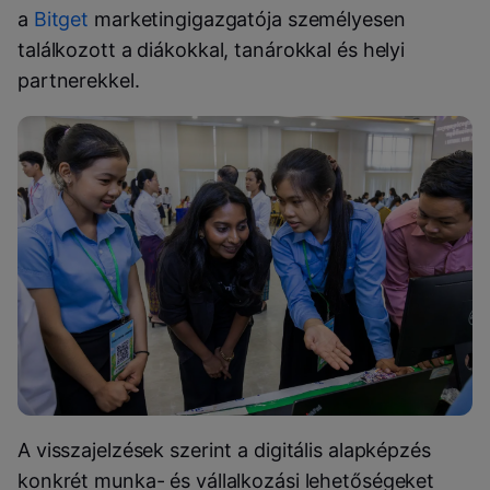
a
Bitget
marketingigazgatója személyesen
találkozott a diákokkal, tanárokkal és helyi
partnerekkel.
A visszajelzések szerint a digitális alapképzés
konkrét munka- és vállalkozási lehetőségeket