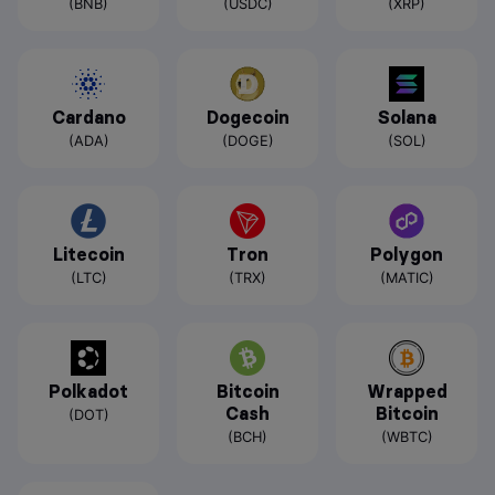
(BNB)
(USDC)
(XRP)
Cardano
Dogecoin
Solana
(ADA)
(DOGE)
(SOL)
Litecoin
Tron
Polygon
(LTC)
(TRX)
(MATIC)
Polkadot
Bitcoin
Wrapped
Cash
Bitcoin
(DOT)
(BCH)
(WBTC)