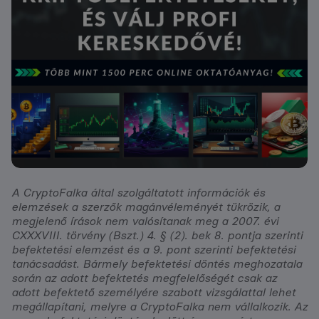
A CryptoFalka által szolgáltatott információk és
elemzések a szerzők magánvéleményét tükrözik, a
megjelenő írások nem valósítanak meg a 2007. évi
CXXXVIII. törvény (Bszt.) 4. § (2). bek 8. pontja szerinti
befektetési elemzést és a 9. pont szerinti befektetési
tanácsadást. Bármely befektetési döntés meghozatala
során az adott befektetés megfelelőségét csak az
adott befektető személyére szabott vizsgálattal lehet
megállapítani, melyre a CryptoFalka nem vállalkozik. Az