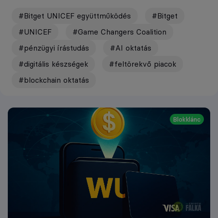
#Bitget UNICEF együttműködés
#Bitget
#UNICEF
#Game Changers Coalition
#pénzügyi írástudás
#AI oktatás
#digitális készségek
#feltörekvő piacok
#blockchain oktatás
Blokklánc