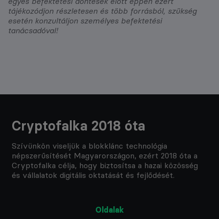
egyes befektetési döntések előtt éppen ezért
tájékozódjon részletesen és több forrásból, szükség
esetén konzultáljon személyes befektetési
tanácsadóval!
Cryptofalka 2018 óta
Szívünkön viseljük a blokklánc technológia
népszerűsítését Magyarországon, ezért 2018 óta a
Cryptofalka célja, hogy biztosítsa a hazai közösség
és vállalatok digitális oktatását és fejlődését.
Oldalak