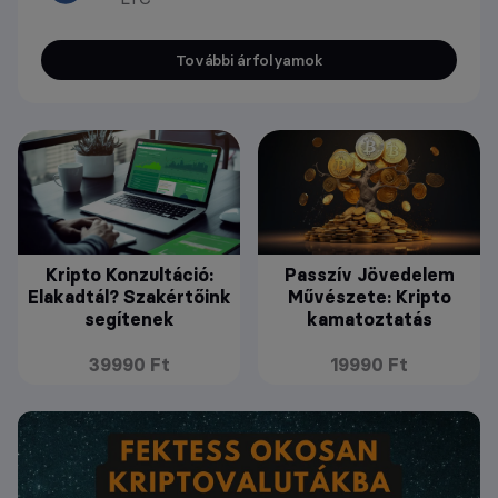
További árfolyamok
Kripto Konzultáció:
Passzív Jövedelem
Elakadtál? Szakértőink
Művészete: Kripto
segítenek
kamatoztatás
39990 Ft
19990 Ft