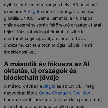
nyit, különösen a hátrányos helyzetű fiatal nők
számára. A
Bitget
emellett támogatta az első
globális UNICEF Game Jamet is: a 40 napos
online esemény során feltörekvő országok fiatal
fejlesztői saját videojátékokat készítettek
mentorok segítségével, ami erősítette az
önbizalmukat és a technológiai pályák iránti
érdeklődésüket.
A második év fókusza az AI
oktatás, új országok és
blockchain jövője
A második évben a
Bitget
és az UNICEF még
nagyobbat lép: a
Game Changers Coalition
három további országra terjeszti ki a programot,
miközben a tananyagba önálló pénzügyi