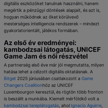
digitális eszközöket tanulnak használni, hanem
megértik a pénzügyi döntések alapjait, és azt is,
hogyan működnek az őket körülvevő
mesterséges intelligencia rendszerek – mindezt
gyakorlatorientált, játékos formában.
Az első év eredményei:
kambodzsai látogatás, UNICEF
Game Jam és női részvétel
A partnerség első éve már jól megmutatta, milyen
hatása lehet a célzott digitális oktatásnak. A
Bitget
2025 júniusában csatlakozott a
Game
Changers Coalition
höz az UNICEF
Luxembourgon keresztül, és rögtön több fronton
is beszállt a munkába. Kiemelt mérföldkő volt a
kambodzsai tereplátogatás
, ahol
Ignacio Aguirre
,