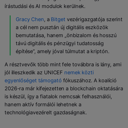
írástudási és AI modulok kerülnek.
Gracy Chen
, a
Bitget
vezérigazgatója szerint
a cél nem pusztán új digitális eszközök
bemutatása, hanem „önbizalom és hosszú
távú digitális és pénzügyi tudatosság
építése”, amely jóval túlmutat a kriptón.
A résztvevők több mint fele továbbra is lány, ami
jól illeszkedik az UNICEF
nemek közti
egyenlőséget támogató
fókuszához. A koalíció
2026-ra már kifejezetten a blockchain oktatására
is készül, így a fiatalok nemcsak felhasználói,
hanem aktív formálói lehetnek a
technológiavezérelt gazdaságnak.