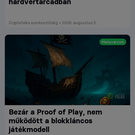
hardvertárcádban
Cryptofalka szerkesztőség • 2026. augusztus 5.
Metaverzum
Bezár a Proof of Play, nem
működött a blokkláncos
játékmodell