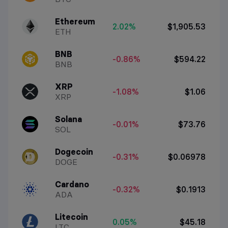
Ethereum
2.02%
$1,905.53
ETH
BNB
-0.86%
$594.22
BNB
XRP
-1.08%
$1.06
XRP
Solana
-0.01%
$73.76
SOL
Dogecoin
-0.31%
$0.06978
DOGE
Cardano
-0.32%
$0.1913
ADA
Litecoin
0.05%
$45.18
LTC