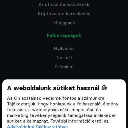
Kriptovaluta kezdőknek
Kriptovaluta kereskedés
Megapack
Falka tagságok
Nyilvános
Normál
Prémium
A weboldalunk sütiket használ 🍪
Az Ön adatainak védelme fontos a számunkra!
Feliratkozom a hírlevélre
Tájékoztatjuk, hogy honlapunk a felhasználói élmény
fokozása, a webhelyhasználat megértése és
marketing tevékenységeink támogatása érdekében
sütiket alkalmazhat. További információ erről az
Adatvédelmi Tájékoztatóban
.