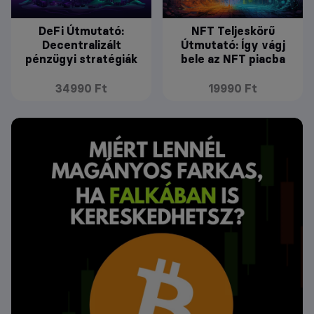
DeFi Útmutató:
NFT Teljeskörű
Decentralizált
Útmutató: Így vágj
pénzügyi stratégiák
bele az NFT piacba
34990 Ft
19990 Ft