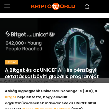
Bitget
A Bitget és az UNICEF AI- és pénzügyi
oktatással bővíti globális programját
A Bitget és az UNICEF AI- és pénzügyi oktatással bővíti globális programját
A világ legnagyobb Universal Exchange-e (UEX), a
Bitget
bejelentette, hogy elindult
együttműködésének második éve az
UNICEF
által