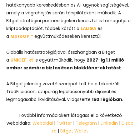
hatékonyabb kereskedésben az AI-ügynök segítségével,
amely a végrehajtás során társpilótaként működik. A
Bitget stratégiai partnerségeken keresztül is támogatja a
kriptoadaptációt, többek között a
LALIGA
és
a
MotoGP™
együttműködéseken keresztül.
Globális hatásstratégiájával összhangban a Bitget
a
UNICEF-el
is együttműködik, hogy
2027-ig 1,1 millió
ember számára biztosítson blokklánc-oktatást
.
A Bitget jelenleg vezető szerepet tölt be a tokenizált
TradFi piacon, az iparág legalacsonyabb díjaival és
legmagasabb likviditásával, világszerte
150 régióban
.
További információkért látogass el a következő
weboldalra:
Weboldal
|
Twitter
|
Telegram
|
LinkedIn
|
Disco
rd
|
Bitget Wallet