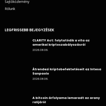
Sajtóközlemény
Rólunk
LEGFRISSEBB BEJEGYZÉSEK
CLARITY Act: folytatódik a vita az
amerikai kriptoszabályozásról
2026.08.06.
Átrendezi kriptobefektetéseit az Intesa
Sanpaolo
2026.08.06.
A bitcoin árfolyama lemaradt az arany
ralijáról