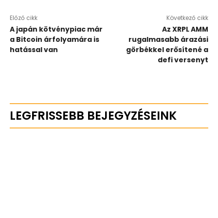
Előző cikk
Következő cikk
A japán kötvénypiac már
Az XRPL AMM
a Bitcoin árfolyamára is
rugalmasabb árazási
hatással van
görbékkel erősítené a
defi versenyt
LEGFRISSEBB BEJEGYZÉSEINK