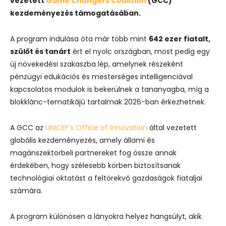
vezetett
Game Changers Coalition
(GCC)
kezdeményezés támogatásában.
A program indulása óta már több mint
642 ezer fiatalt,
szülőt és tanárt
ért el nyolc országban, most pedig egy
új növekedési szakaszba lép, amelynek részeként
pénzügyi edukációs és mesterséges intelligenciával
kapcsolatos modulok is bekerülnek a tananyagba, míg a
blokklánc-tematikájú tartalmak 2026-ban érkezhetnek.
A GCC az
UNICEF’s Office of Innovation
által vezetett
globális kezdeményezés, amely állami és
magánszektorbeli partnereket fog össze annak
érdekében, hogy szélesebb körben biztosítsanak
technológiai oktatást a feltörekvő gazdaságok fiataljai
számára.
A program különösen a lányokra helyez hangsúlyt, akik