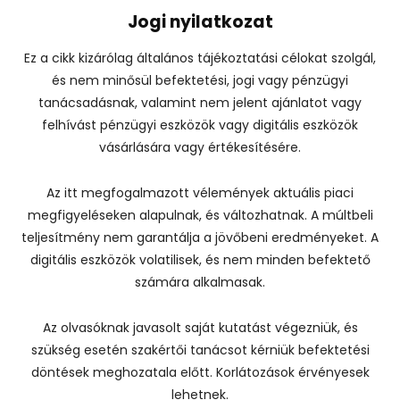
Jogi nyilatkozat
Ez a cikk kizárólag általános tájékoztatási célokat szolgál,
és nem minősül befektetési, jogi vagy pénzügyi
tanácsadásnak, valamint nem jelent ajánlatot vagy
felhívást pénzügyi eszközök vagy digitális eszközök
vásárlására vagy értékesítésére.
Az itt megfogalmazott vélemények aktuális piaci
megfigyeléseken alapulnak, és változhatnak. A múltbeli
teljesítmény nem garantálja a jövőbeni eredményeket. A
digitális eszközök volatilisek, és nem minden befektető
számára alkalmasak.
Az olvasóknak javasolt saját kutatást végezniük, és
szükség esetén szakértői tanácsot kérniük befektetési
döntések meghozatala előtt. Korlátozások érvényesek
lehetnek.