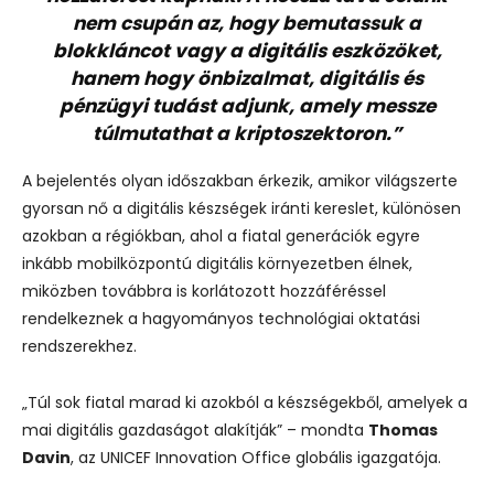
nem csupán az, hogy bemutassuk a
blokkláncot vagy a digitális eszközöket,
hanem hogy önbizalmat, digitális és
pénzügyi tudást adjunk, amely messze
túlmutathat a kriptoszektoron.”
A bejelentés olyan időszakban érkezik, amikor világszerte
gyorsan nő a digitális készségek iránti kereslet, különösen
azokban a régiókban, ahol a fiatal generációk egyre
inkább mobilközpontú digitális környezetben élnek,
miközben továbbra is korlátozott hozzáféréssel
rendelkeznek a hagyományos technológiai oktatási
rendszerekhez.
„Túl sok fiatal marad ki azokból a készségekből, amelyek a
mai digitális gazdaságot alakítják” – mondta
Thomas
Davin
, az UNICEF Innovation Office globális igazgatója.