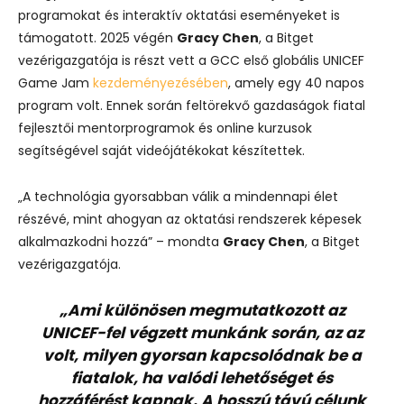
programokat és interaktív oktatási eseményeket is
támogatott. 2025 végén
Gracy Chen
, a Bitget
vezérigazgatója is részt vett a GCC első globális UNICEF
Game Jam
kezdeményezésében
, amely egy 40 napos
program volt. Ennek során feltörekvő gazdaságok fiatal
fejlesztői mentorprogramok és online kurzusok
segítségével saját videójátékokat készítettek.
„A technológia gyorsabban válik a mindennapi élet
részévé, mint ahogyan az oktatási rendszerek képesek
alkalmazkodni hozzá” – mondta
Gracy Chen
, a Bitget
vezérigazgatója.
„Ami különösen megmutatkozott az
UNICEF-fel végzett munkánk során, az az
volt, milyen gyorsan kapcsolódnak be a
fiatalok, ha valódi lehetőséget és
hozzáférést kapnak. A hosszú távú célunk