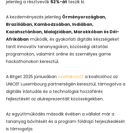
jelenleg a résztvevők
52%-át
teszik ki.
A kezdeményezés jelenleg
Örményországban,
Brazíliában, Kambodzsában, Indiában,
Kazahsztánban, Malajziában, Marokkóban és Dél-
Afrikában
működik, és gyakorlati digitális készségeket
tanít innovatív tananyagokon, közösségi oktatási
programokon, valamint online és személyes game
hackathonokon keresztül.
A Bitget 2025 júniusában
csatlakozott
a koalícióhoz az
UNICEF Luxembourg partnerségén keresztül, támogatva a
digitális írástudás és a technológiai hozzáférés
fejlesztését az alulreprezentált közösségekben.
Az együttműködés második évében a vállalat már a
tananyag bővítését és a program földrajzi terjeszkedését
is támogatja.