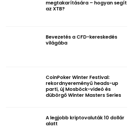
megtakarítására – hogyan segít
az XTB?
Bevezetés a CFD-kereskedés
világába
CoinPoker Winter Festival:
rekordnyereményű heads-up
parti, új Mosböck-videó és
dübörgő Winter Masters Series
A legjobb kriptovaluták 10 dollár
alatt