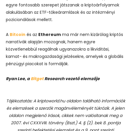
egyre fontosabb szerepet játszanak a kriptoárfolyamok
alakulásában az ETF-tőkeáramlások és az intézményi
pozicionálások mellett.
A
Bitcoin
és az
Ethereum
ma már nem kizárólag kriptós
narratívák alapján mozognak, hanem egyre
közvetlenebbül reagálnak ugyanazokra a likviditási,
kamat- és makrogazdasági jelzésekre, amelyek a globális
pénzügyi piacokat is formálják.
Ryan Lee, a
Bitget
Research vezető elemzője
Tájékoztatás: A kriptoworld.hu oldalon található információk
és elemzések a szerzők magánvéleményét tükrözik. A jelen
oldalon megjelenő írások, cikkek nem valósítanak meg a
2007. évi CXXXVIII. törvény (Bszt.) 4. § (2). bek 8. pontja
szerinti befektetési elemzést és a 9. pont szerinti