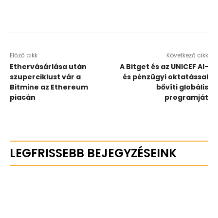
Előző cikk
Következő cikk
Ethervásárlása után
A Bitget és az UNICEF AI-
szuperciklust vár a
és pénzügyi oktatással
Bitmine az Ethereum
bővíti globális
piacán
programját
LEGFRISSEBB BEJEGYZÉSEINK