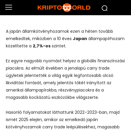
A japán kötvénypiac már a Bitcoin
árfolyamára is hatással van
A japán államkötvényhozamok ezen a héten tovább
emelkedtek, miközben a 10 éves
Japan
állampapírhozam
közelítette a
2,7%-os
szintet.
Ez egyre nagyobb nyomást helyez a globális finanszírozási
piacokra. Az elmúlt években a jenalapú carry trade
ügyletek jelentették a világ egyik legfontosabb olcsó
likviditási forrását, amely jelentős tőkét irányított az
amerikai állampapírokba, részvénypiacokra és a
magasabb kockázatú eszközökbe világszerte.
Hasonló folyamatokat láthattunk 2022–2023-ban, majd
ismét 2025 elején, amikor az emelkedő japán
kötvényhozamok carry trade leépülésekhez, magasabb