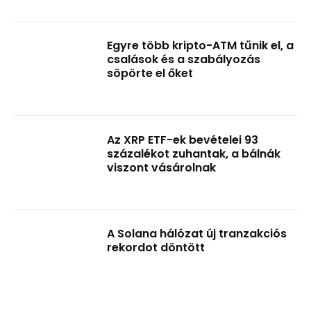
Egyre több kripto-ATM tűnik el, a
csalások és a szabályozás
söpörte el őket
Az XRP ETF-ek bevételei 93
százalékot zuhantak, a bálnák
viszont vásárolnak
A Solana hálózat új tranzakciós
rekordot döntött