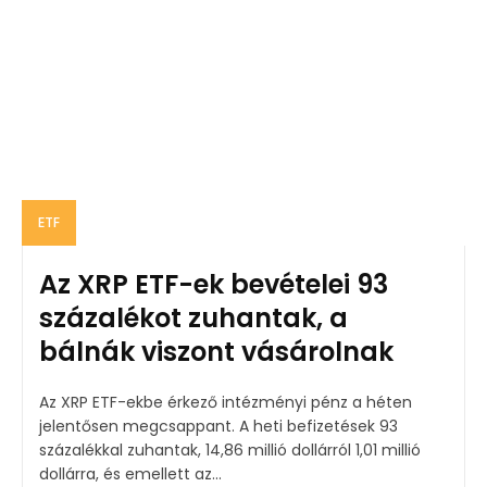
ETF
Az XRP ETF-ek bevételei 93
százalékot zuhantak, a
bálnák viszont vásárolnak
Az XRP ETF-ekbe érkező intézményi pénz a héten
jelentősen megcsappant. A heti befizetések 93
százalékkal zuhantak, 14,86 millió dollárról 1,01 millió
dollárra, és emellett az...