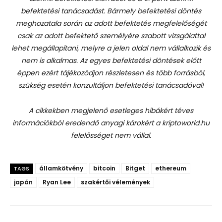
befektetési tanácsadást.
Bármely befektetési döntés
meghozatala során az adott befektetés megfelelőségét
csak az adott befektető személyére szabott vizsgálattal
lehet megállapítani, melyre a jelen oldal nem vállalkozik és
nem is alkalmas. Az egyes befektetési döntések előtt
éppen ezért tájékozódjon részletesen és több forrásból,
szükség esetén konzultáljon befektetési tanácsadóval!
A cikkekben megjelenő esetleges hibákért téves
információkból eredendő anyagi károkért a kriptoworld.hu
felelősséget nem vállal.
államkötvény
bitcoin
Bitget
ethereum
TAGS
japán
Ryan Lee
szakértői vélemények