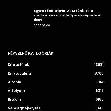
Egyre több kripto-ATM tűnik el, a
csalások és a szabályozás söpörte el
őket
2026.08.08.
NÉPSZERŰ KATEGÓRIÁK
Kripto hírek
13581
Kriptovaluta
8766
Altcoin
6914
Árfolyam
6319
Bitcoin
6183
Vendégbejegyzés
3346