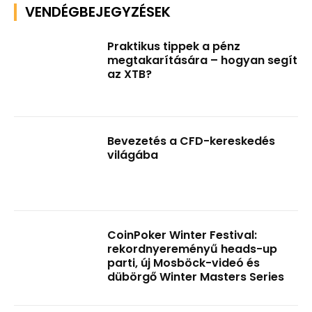
VENDÉGBEJEGYZÉSEK
Praktikus tippek a pénz
megtakarítására – hogyan segít
az XTB?
Bevezetés a CFD-kereskedés
világába
CoinPoker Winter Festival:
rekordnyereményű heads-up
parti, új Mosböck-videó és
dübörgő Winter Masters Series