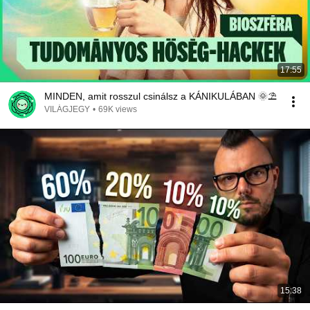
17:55
MINDEN, amit rosszul csinálsz a KÁNIKULÁBAN 🌞⛱️
VILÁGJEGY
•
69K views
15:38