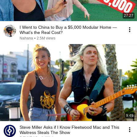
27:27
I Went to China to Buy a $5,000 Modular Home —
What's the Real Cost?
Nahana
•
2.5M views
9:49
Steve Miller Asks if I Know Fleetwood Mac and This
Waitress Steals The Show