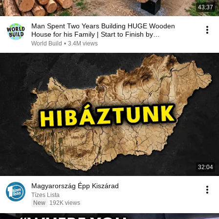
43:37
Man Spent Two Years Building HUGE Wooden
House for his Family | Start to Finish by
@bjornbrenton
World Build
•
3.4M views
32:04
Magyarország Épp Kiszárad
Tízes Lista
New
192K views