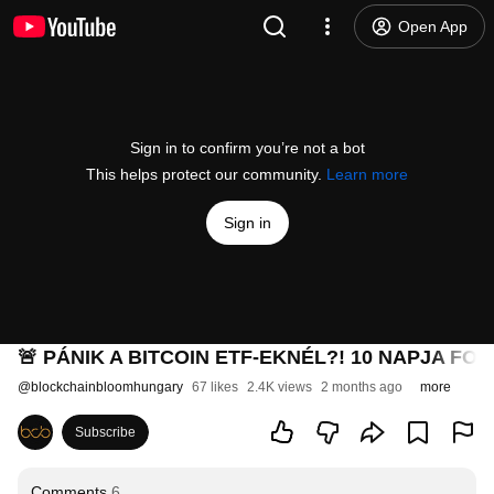
Open App
Sign in to confirm you’re not a bot
This helps protect our community.
Learn more
Sign in
🚨 PÁNIK A BITCOIN ETF-EKNÉL?! 10 NAPJA FO
@
blockchainbloomhungary
67 likes
2.4K views
2 months ago
more
Subscribe
Comments
6