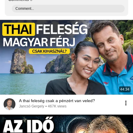
Comment...
44:34
A thai feleség csak a pénzért van veled?
Jancsó Gergely
•
467K views