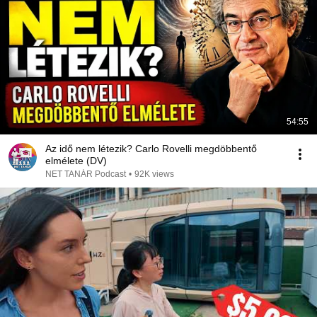
54:55
Az idő nem létezik? Carlo Rovelli megdöbbentő
elmélete (DV)
NET TANÁR Podcast
•
92K views