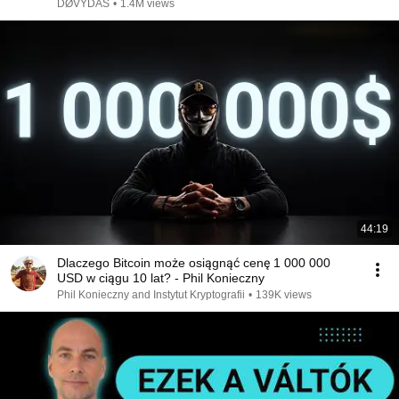
DØVYDAS
•
1.4M views
44:19
Dlaczego Bitcoin może osiągnąć cenę 1 000 000
USD w ciągu 10 lat? - Phil Konieczny
Phil Konieczny and Instytut Kryptografii
•
139K views