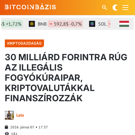
 +1,72%
BNB
592,8$ -0,7%
SOL
73,29$ -0,6
KRIPTOGAZDASÁG
30 MILLIÁRD FORINTRA RÚG
AZ ILLEGÁLIS
FOGYÓKÚRAIPAR,
KRIPTOVALUTÁKKAL
FINANSZÍROZZÁK
Lelo
2026. június 07.
17:37
181