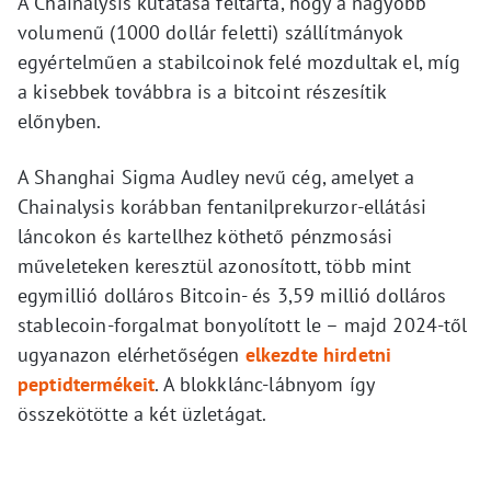
A Chainalysis kutatása feltárta, hogy a nagyobb
volumenű (1000 dollár feletti) szállítmányok
egyértelműen a stabilcoinok felé mozdultak el, míg
a kisebbek továbbra is a bitcoint részesítik
előnyben.
A Shanghai Sigma Audley nevű cég, amelyet a
Chainalysis korábban fentanilprekurzor-ellátási
láncokon és kartellhez köthető pénzmosási
műveleteken keresztül azonosított, több mint
egymillió dolláros Bitcoin- és 3,59 millió dolláros
stablecoin-forgalmat bonyolított le – majd 2024-től
ugyanazon elérhetőségen
elkezdte hirdetni
peptidtermékeit
. A blokklánc-lábnyom így
összekötötte a két üzletágat.