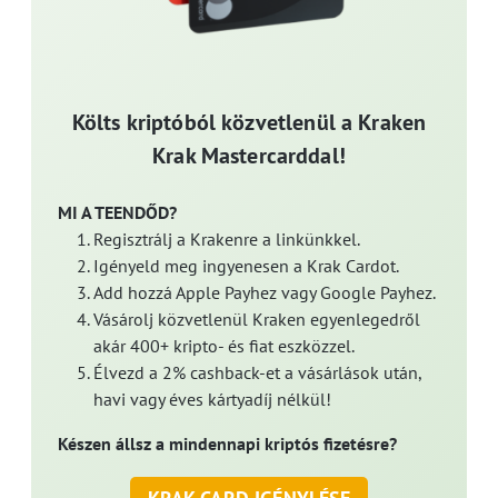
Költs kriptóból közvetlenül a Kraken
Krak Mastercarddal!
MI A TEENDŐD?
Regisztrálj a Krakenre a linkünkkel.
Igényeld meg ingyenesen a Krak Cardot.
Add hozzá Apple Payhez vagy Google Payhez.
Vásárolj közvetlenül Kraken egyenlegedről
akár 400+ kripto- és fiat eszközzel.
Élvezd a 2% cashback-et a vásárlások után,
havi vagy éves kártyadíj nélkül!
Készen állsz a mindennapi kriptós fizetésre?