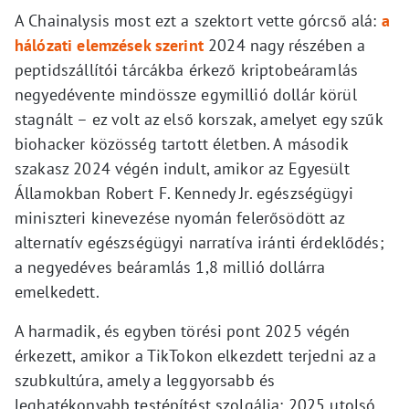
A Chainalysis most ezt a szektort vette górcső alá:
a
hálózati elemzések szerint
2024 nagy részében a
peptidszállítói tárcákba érkező kriptobeáramlás
negyedévente mindössze egymillió dollár körül
stagnált – ez volt az első korszak, amelyet egy szűk
biohacker közösség tartott életben. A második
szakasz 2024 végén indult, amikor az Egyesült
Államokban Robert F. Kennedy Jr. egészségügyi
miniszteri kinevezése nyomán felerősödött az
alternatív egészségügyi narratíva iránti érdeklődés;
a negyedéves beáramlás 1,8 millió dollárra
emelkedett.
A harmadik, és egyben törési pont 2025 végén
érkezett, amikor a TikTokon elkezdett terjedni az a
szubkultúra, amely a leggyorsabb és
leghatékonyabb testépítést szolgálja: 2025 utolsó