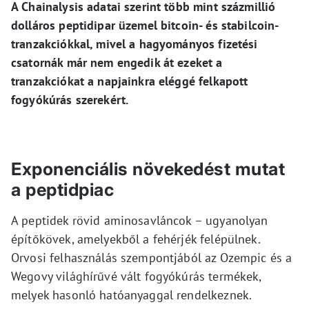
A Chainalysis adatai szerint több mint százmillió
dolláros peptidipar üzemel bitcoin- és stabilcoin-
tranzakciókkal, mivel a hagyományos fizetési
csatornák már nem engedik át ezeket a
tranzakciókat a napjainkra eléggé felkapott
fogyókúrás szerekért.
Exponenciális növekedést mutat
a peptidpiac
A peptidek rövid aminosavláncok – ugyanolyan
építőkövek, amelyekből a fehérjék felépülnek.
Orvosi felhasználás szempontjából az Ozempic és a
Wegovy világhírűvé vált fogyókúrás termékek,
melyek hasonló hatóanyaggal rendelkeznek.