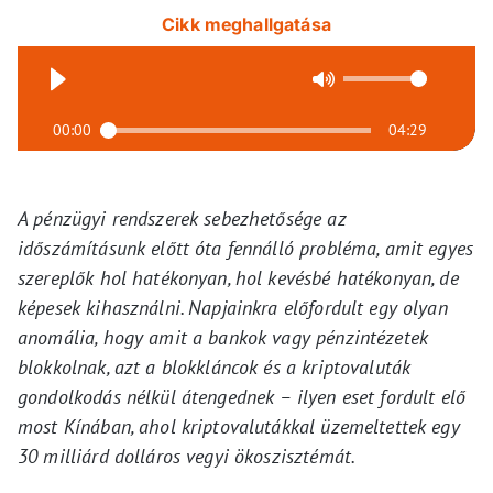
Cikk meghallgatása
00:00
04:29
A pénzügyi rendszerek sebezhetősége az
időszámításunk előtt óta fennálló probléma, amit egyes
szereplők hol hatékonyan, hol kevésbé hatékonyan, de
képesek kihasználni. Napjainkra előfordult egy olyan
anomália, hogy amit a bankok vagy pénzintézetek
blokkolnak, azt a blokkláncok és a kriptovaluták
gondolkodás nélkül átengednek – ilyen eset fordult elő
most Kínában, ahol kriptovalutákkal üzemeltettek egy
30 milliárd dolláros vegyi ökoszisztémát.