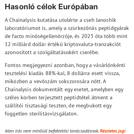
Hasonló célok Európában
A Chainalysis kutatása utolérte a cseh Janoshik
laboratóriumot is, amely a szürkezónás peptidgyárak
de facto minőségellenőrzője, és 2023 óta több mint
12 milliárd dollár értékű kriptovaluta-tranzakciót
azonosított a szolgáltatásokért cserébe.
Fontos megjegyezni azonban, hogy a vásárlónkénti
tesztelési kiadás 88%-kal, 8 dollárra esett vissza,
miközben a vevőszám sokszorosára nőtt. A
Chainalysis dokumentált egy esetet, amelyben egy
széles körben terjesztett peptidtétel átment a
szállítói tisztasági teszten, de megbukott egy
független sterilitásvizsgálaton.
Jelen írás nem minősül befektetési tanácsadásnak.
Részletes jogi