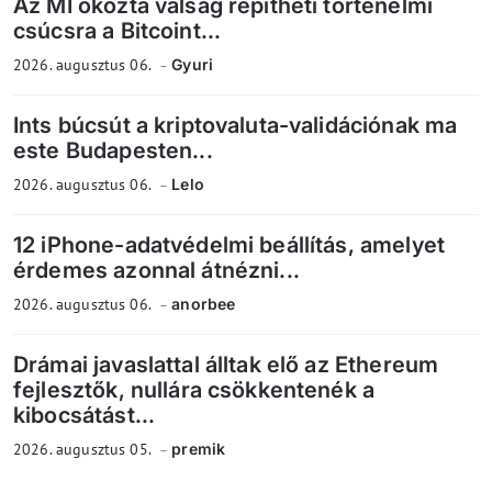
Az MI okozta válság repítheti történelmi
csúcsra a Bitcoint...
2026. augusztus 06.
Gyuri
Ints búcsút a kriptovaluta-validációnak ma
este Budapesten...
2026. augusztus 06.
Lelo
12 iPhone-adatvédelmi beállítás, amelyet
érdemes azonnal átnézni...
2026. augusztus 06.
anorbee
Drámai javaslattal álltak elő az Ethereum
fejlesztők, nullára csökkentenék a
kibocsátást...
2026. augusztus 05.
premik