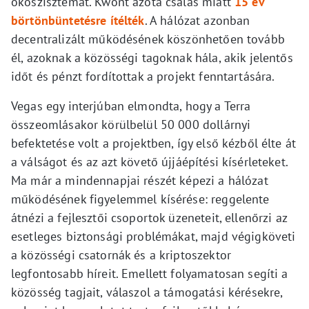
ökoszisztémát. Kwont azóta csalás miatt
15 év
börtönbüntetésre ítélték
. A hálózat azonban
decentralizált működésének köszönhetően tovább
él, azoknak a közösségi tagoknak hála, akik jelentős
időt és pénzt fordítottak a projekt fenntartására.
Vegas egy interjúban elmondta, hogy a Terra
összeomlásakor körülbelül 50 000 dollárnyi
befektetése volt a projektben, így első kézből élte át
a válságot és az azt követő újjáépítési kísérleteket.
Ma már a mindennapjai részét képezi a hálózat
működésének figyelemmel kísérése: reggelente
átnézi a fejlesztői csoportok üzeneteit, ellenőrzi az
esetleges biztonsági problémákat, majd végigköveti
a közösségi csatornák és a kriptoszektor
legfontosabb híreit. Emellett folyamatosan segíti a
közösség tagjait, válaszol a támogatási kérésekre,