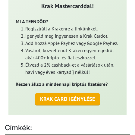
Krak Mastercarddal!
MI A TEENDŐD?
Regisztrálj a Krakenre a linkünkkel.
Igényeld meg ingyenesen a Krak Cardot.
Add hozzá Apple Payhez vagy Google Payhez.
Vásárolj közvetlenül Kraken egyenlegedről
akár 400+ kripto- és fiat eszközzel.
Élvezd a 2% cashback-et a vásárlások után,
havi vagy éves kártyadíj nélkül!
Készen állsz a mindennapi kriptós fizetésre?
KRAK CARD IGÉNYLÉSE
Címkék: