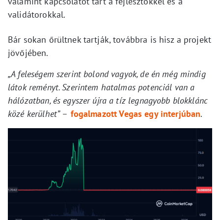
valamint kapcsolatot tart a fejlesztőkkel és a
validátorokkal.
Bár sokan őrültnek tartják, továbbra is hisz a projekt
jövőjében.
„A feleségem szerint bolond vagyok, de én még mindig
látok reményt. Szerintem hatalmas potenciál van a
hálózatban, és egyszer újra a tíz legnagyobb blokklánc
közé kerülhet”
–
fogalmazott Vegas egy interjúban
.