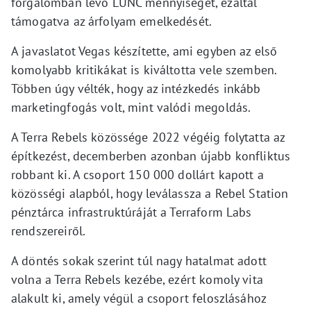
forgalomban lévő LUNC mennyiségét, ezáltal
támogatva az árfolyam emelkedését.
A javaslatot Vegas készítette, ami egyben az első
komolyabb kritikákat is kiváltotta vele szemben.
Többen úgy vélték, hogy az intézkedés inkább
marketingfogás volt, mint valódi megoldás.
A Terra Rebels közössége 2022 végéig folytatta az
építkezést, decemberben azonban újabb konfliktus
robbant ki. A csoport 150 000 dollárt kapott a
közösségi alapból, hogy leválassza a Rebel Station
pénztárca infrastruktúráját a Terraform Labs
rendszereiről.
A döntés sokak szerint túl nagy hatalmat adott
volna a Terra Rebels kezébe, ezért komoly vita
alakult ki, amely végül a csoport feloszlásához