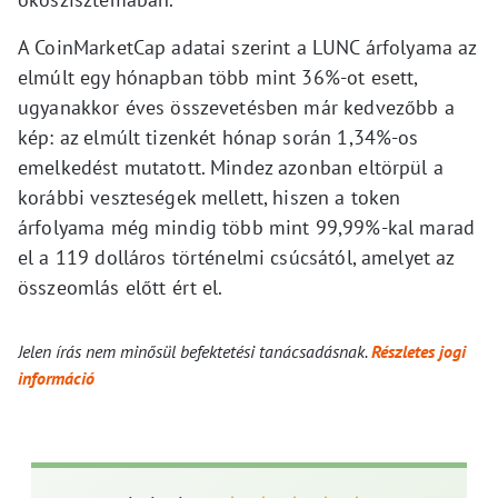
A CoinMarketCap adatai szerint a LUNC árfolyama az
elmúlt egy hónapban több mint 36%-ot esett,
ugyanakkor éves összevetésben már kedvezőbb a
kép: az elmúlt tizenkét hónap során 1,34%-os
emelkedést mutatott. Mindez azonban eltörpül a
korábbi veszteségek mellett, hiszen a token
árfolyama még mindig több mint 99,99%-kal marad
el a 119 dolláros történelmi csúcsától, amelyet az
összeomlás előtt ért el.
Jelen írás nem minősül befektetési tanácsadásnak.
Részletes jogi
információ