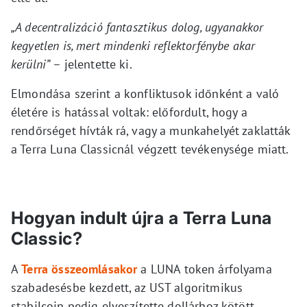
„A decentralizáció fantasztikus dolog, ugyanakkor
kegyetlen is, mert mindenki reflektorfénybe akar
kerülni”
– jelentette ki.
Elmondása szerint a konfliktusok időnként a való
életére is hatással voltak: előfordult, hogy a
rendőrséget hívták rá, vagy a munkahelyét zaklatták
a Terra Luna Classicnál végzett tevékenysége miatt.
Hogyan indult újra a Terra Luna
Classic?
A
Terra összeomlásakor
a LUNA token árfolyama
szabadesésbe kezdett, az UST algoritmikus
stabilcoin pedig elveszítette dollárhoz kötött