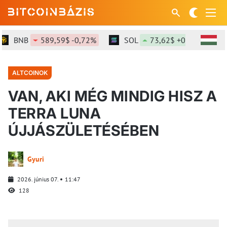
BNB
589,59$ -0,72%
SOL
73,62$ +0,57%
X
ALTCOINOK
VAN, AKI MÉG MINDIG HISZ A
TERRA LUNA
ÚJJÁSZÜLETÉSÉBEN
Gyuri
2026. június 07.
11:47
128