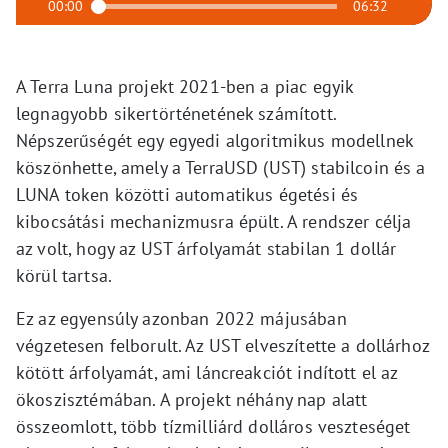
00:00
06:32
A Terra Luna projekt 2021-ben a piac egyik
legnagyobb sikertörténetének számított.
Népszerűségét egy egyedi algoritmikus modellnek
köszönhette, amely a TerraUSD (UST) stabilcoin és a
LUNA token közötti automatikus égetési és
kibocsátási mechanizmusra épült. A rendszer célja
az volt, hogy az UST árfolyamát stabilan 1 dollár
körül tartsa.
Ez az egyensúly azonban 2022 májusában
végzetesen felborult. Az UST elveszítette a dollárhoz
kötött árfolyamát, ami láncreakciót indított el az
ökoszisztémában. A projekt néhány nap alatt
összeomlott, több tízmilliárd dolláros veszteséget