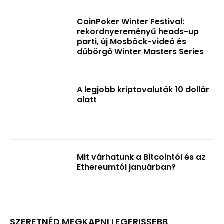
CoinPoker Winter Festival:
rekordnyereményű heads-up
parti, új Mosböck-videó és
dübörgő Winter Masters Series
A legjobb kriptovaluták 10 dollár
alatt
Mit várhatunk a Bitcointól és az
Ethereumtól januárban?
SZERETNÉD MEGKAPNI LEGFRISSEBB