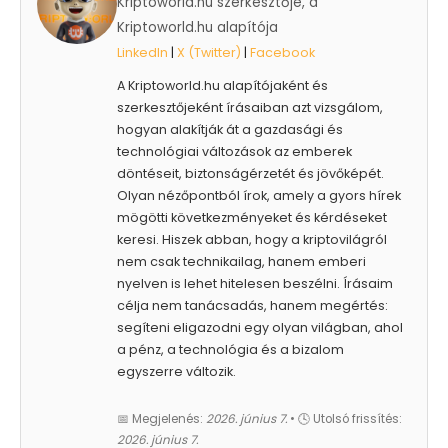
Kriptoworld.hu szerkesztője, a
Kriptoworld.hu alapítója
LinkedIn
|
X (Twitter)
|
Facebook
A Kriptoworld.hu alapítójaként és
szerkesztőjeként írásaiban azt vizsgálom,
hogyan alakítják át a gazdasági és
technológiai változások az emberek
döntéseit, biztonságérzetét és jövőképét.
Olyan nézőpontból írok, amely a gyors hírek
mögötti következményeket és kérdéseket
keresi. Hiszek abban, hogy a kriptovilágról
nem csak technikailag, hanem emberi
nyelven is lehet hitelesen beszélni. Írásaim
célja nem tanácsadás, hanem megértés:
segíteni eligazodni egy olyan világban, ahol
a pénz, a technológia és a bizalom
egyszerre változik.
📅 Megjelenés:
2026. június 7.
• 🕓 Utolsó frissítés:
2026. június 7.