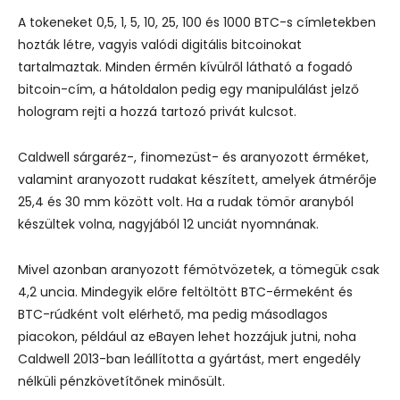
A tokeneket 0,5, 1, 5, 10, 25, 100 és 1000 BTC-s címletekben
hozták létre, vagyis valódi digitális bitcoinokat
tartalmaztak. Minden érmén kívülről látható a fogadó
bitcoin-cím, a hátoldalon pedig egy manipulálást jelző
hologram rejti a hozzá tartozó privát kulcsot.
Caldwell sárgaréz-, finomezüst- és aranyozott érméket,
valamint aranyozott rudakat készített, amelyek átmérője
25,4 és 30 mm között volt. Ha a rudak tömör aranyból
készültek volna, nagyjából 12 unciát nyomnának.
Mivel azonban aranyozott fémötvözetek, a tömegük csak
4,2 uncia. Mindegyik előre feltöltött BTC-érmeként és
BTC-rúdként volt elérhető, ma pedig másodlagos
piacokon, például az eBayen lehet hozzájuk jutni, noha
Caldwell 2013-ban leállította a gyártást, mert engedély
nélküli pénzkövetítőnek minősült.