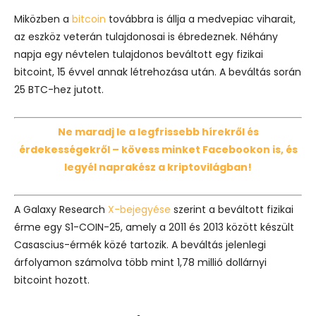
Miközben a
bitcoin
továbbra is állja a medvepiac viharait,
az eszköz veterán tulajdonosai is ébredeznek. Néhány
napja egy névtelen tulajdonos beváltott egy fizikai
bitcoint, 15 évvel annak létrehozása után. A beváltás során
25 BTC-hez jutott.
Ne maradj le a legfrissebb hírekről és
érdekességekről – kövess minket Facebookon is, és
legyél naprakész a kriptovilágban!
A Galaxy Research
X-bejegyése
szerint a beváltott fizikai
érme egy S1-COIN-25, amely a 2011 és 2013 között készült
Casascius-érmék közé tartozik. A beváltás jelenlegi
árfolyamon számolva több mint 1,78 millió dollárnyi
bitcoint hozott.