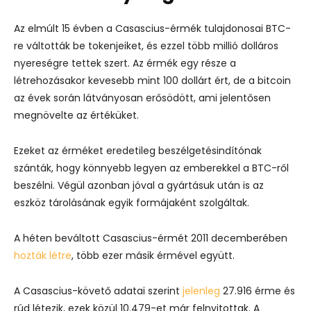
Az elmúlt 15 évben a Casascius-érmék tulajdonosai BTC-
re váltották be tokenjeiket, és ezzel több millió dolláros
nyereségre tettek szert. Az érmék egy része a
létrehozásakor kevesebb mint 100 dollárt ért, de a bitcoin
az évek során látványosan erősödött, ami jelentősen
megnövelte az értéküket.
Ezeket az érméket eredetileg beszélgetésindítónak
szánták, hogy könnyebb legyen az emberekkel a BTC-ről
beszélni. Végül azonban jóval a gyártásuk után is az
eszköz tárolásának egyik formájaként szolgáltak.
A héten beváltott Casascius-érmét 2011 decemberében
hozták létre
, több ezer másik érmével együtt.
A Casascius-követő adatai szerint
jelenleg
27.916 érme és
rúd létezik, ezek közül 10.479-et már felnyitottak. A