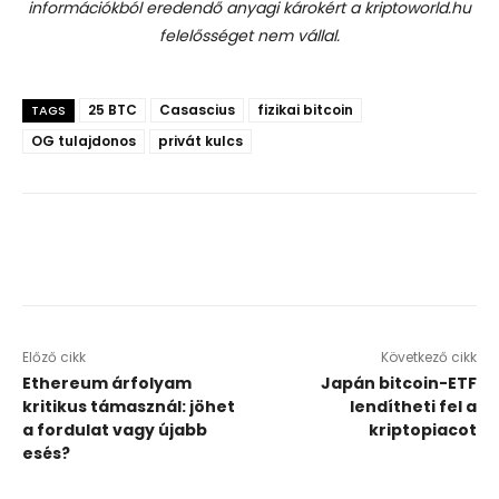
információkból eredendő anyagi károkért a kriptoworld.hu
felelősséget nem vállal.
25 BTC
Casascius
fizikai bitcoin
TAGS
OG tulajdonos
privát kulcs
Előző cikk
Következő cikk
Ethereum árfolyam
Japán bitcoin-ETF
kritikus támasznál: jöhet
lendítheti fel a
a fordulat vagy újabb
kriptopiacot
esés?