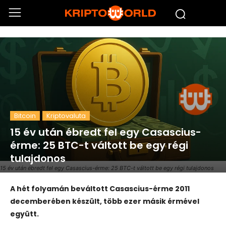
Bitcoin
Kriptovaluta
15 év után ébredt fel egy Casascius-
érme: 25 BTC-t váltott be egy régi
tulajdonos
15 év után ébredt fel egy Casascius-érme: 25 BTC-t váltott be egy régi tulajdonos
A hét folyamán beváltott Casascius-érme 2011
decemberében készült, több ezer másik érmével
együtt.