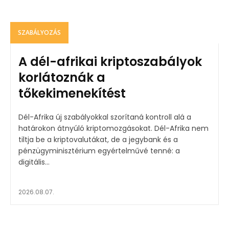
SZABÁLYOZÁS
A dél-afrikai kriptoszabályok
korlátoznák a
tőkekimenekítést
Dél-Afrika új szabályokkal szorítaná kontroll alá a
határokon átnyúló kriptomozgásokat. Dél-Afrika nem
tiltja be a kriptovalutákat, de a jegybank és a
pénzügyminisztérium egyértelművé tenné: a
digitális...
2026.08.07.