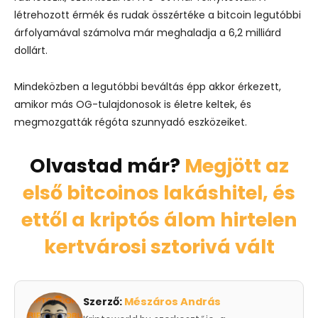
létrehozott érmék és rudak összértéke a bitcoin legutóbbi
árfolyamával számolva már meghaladja a 6,2 milliárd
dollárt.
Mindeközben a legutóbbi beváltás épp akkor érkezett,
amikor más OG-tulajdonosok is életre keltek, és
megmozgatták régóta szunnyadó eszközeiket.
Olvastad már?
Megjött az
első bitcoinos lakáshitel, és
ettől a kriptós álom hirtelen
kertvárosi sztorivá vált
Szerző:
Mészáros András