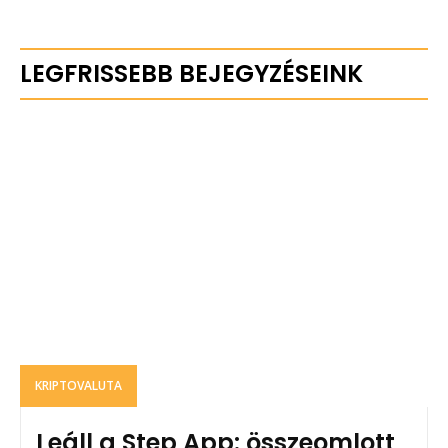
LEGFRISSEBB BEJEGYZÉSEINK
KRIPTOVALUTA
Leáll a Step App: összeomlott