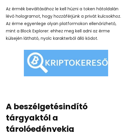
Az érmék beváltásához le kell húzni a token hátoldalán
lévő hologramot, hogy hozzáférjünk a privát kulcsokhoz.
Az érme egyenlege olyan platformokon ellenőrizhető,
mint a Block Explorer: ehhez meg kell adni az érme
külsején látható, nyolc karakterből álló kódot.
A beszélgetésindító
tárgyaktól a
tárolóedényekig