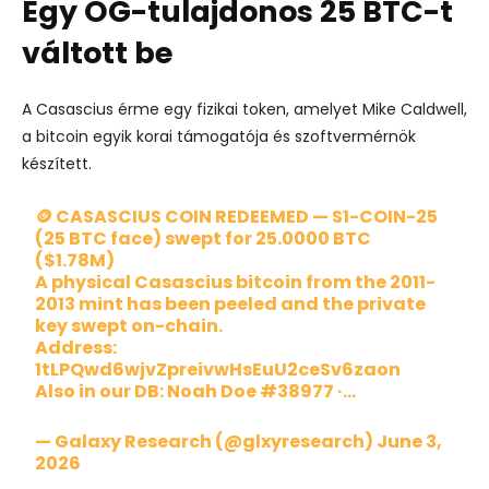
Egy OG-tulajdonos 25 BTC-t
váltott be
A Casascius érme egy fizikai token, amelyet Mike Caldwell,
a bitcoin egyik korai támogatója és szoftvermérnök
készített.
🪙 CASASCIUS COIN REDEEMED — S1-COIN-25
(25 BTC face) swept for 25.0000 BTC
($1.78M)
A physical Casascius bitcoin from the 2011-
2013 mint has been peeled and the private
key swept on-chain.
Address:
1tLPQwd6wjvZpreivwHsEuU2ceSv6zaon
Also in our DB: Noah Doe #38977 ·…
— Galaxy Research (@glxyresearch)
June 3,
2026