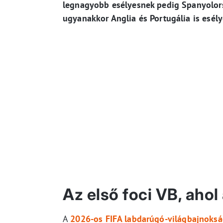
legnagyobb esélyesnek pedig Spanyolorsz
ugyanakkor Anglia és Portugália is esél
Az első foci VB, ahol
A
2026-os FIFA labdarúgó-világbajnoks