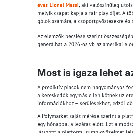
éves Lionel Messi
, aki valószínűleg uto
melyik csapat kapja a fair play díjat. A 
gólok számára, a csoportgyőztesekre és s
Az elemzők becslése szerint összességéb
generálhat a 2026-os vb az amerikai előr
Most is igaza lehet a
A prediktív piacok nem hagyományos fog
a kereskedők egymás ellen kötnek üzlete
információkhoz – sérülésekhez, edzői d
A Polymarket saját mérése szerint a pla
egy hónappal a lezárás előtt. Ezt a móds
látszott: a platform Trump-győzelmet je