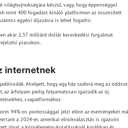
lsó világbajnokságára készül, vagy, hogy éppenséggel
több mint 400 fogadást kínáló platformon az összesített
zámos egyéni díjazásra is lehet fogadni.
en akár 2,37 milliárd dollár kereskedési forgalmat
ejelzési piacokon.
z internetnek
adóirodák. Ahelyett, hogy egy ház szabná meg az oddsot
t, az árfolyam pedig folyamatosan igazodik az új
öntésekhez, csapatformához
tform 94%-os pontossággal jelzi előre az eseményeket má
zertant a 2024-es amerikai elnökválasztás is igazolni
lzett jóval a közvélemény-kutatásoknál korábban és