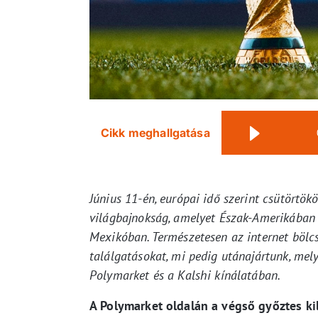
Cikk meghallgatása
Június 11-én, európai idő szerint csütörtök
világbajnokság, amelyet Észak-Amerikában
Mexikóban. Természetesen az internet bölc
találgatásokat, mi pedig utánajártunk, me
Polymarket és a Kalshi kínálatában.
A Polymarket oldalán a végső győztes kil