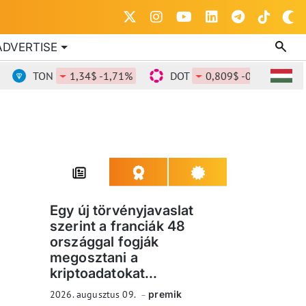
ADVERTISE
TON
1,34$ -1,71%
DOT
0,809$ -0,84%
DO
Egy új törvényjavaslat
szerint a franciák 48
országgal fogják
megosztani a
kriptoadatokat...
2026. augusztus 09.
premik