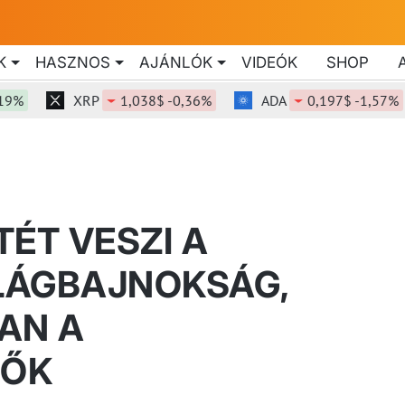
K
HASZNOS
AJÁNLÓK
VIDEÓK
SHOP
XRP
1,038$ -0,36%
ADA
0,197$ -1,57%
ÉT VESZI A
LÁGBAJNOKSÁG,
AN A
ZŐK