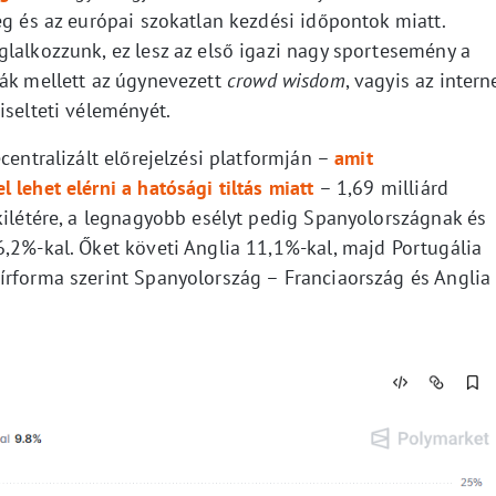
ég és az európai szokatlan kezdési időpontok miatt.
lalkozzunk, ez lesz az első igazi nagy sportesemény a
dák mellett az úgynevezett
crowd wisdom
, vagyis az intern
iselteti véleményét.
centralizált előrejelzési platformján –
amit
 lehet elérni a hatósági tiltás miatt
– 1,69 milliárd
kilétére, a legnagyobb esélyt pedig Spanyolországnak és
6,2%-kal. Őket követi Anglia 11,1%-kal, majd Portugália
írforma szerint Spanyolország – Franciaország és Anglia