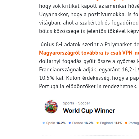
hogy sok kritikát kapott az amerikai hős
Ugyanakkor, hogy a pozitívumokkal is fog
világban, ahol a szakértők és fogadóiro
bölcs közössége is jelentős tőkével képv
Június 8-i adatok szerint a Polymarket de
Magyarországról továbbra is csak VPN-nel
dollárnyi fogadás gyűlt össze a győztes 
Franciaországnak adják, egyaránt 16,2-1
10,5%-kal. Külön érdekesség, hogy a pap
Portugália elődöntőket is rendezhetnek.