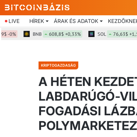
LIVE
HÍREK
ÁRAK ÉS ADATOK
KEZDŐKNE
0%
BNB
608,8$ +0,33%
SOL
76,63$ +1,19%
KRIPTOGAZDASÁG
A HÉTEN KEZDET
LABDARÚGÓ-VI
FOGADÁSI LÁZB
POLYMARKETE