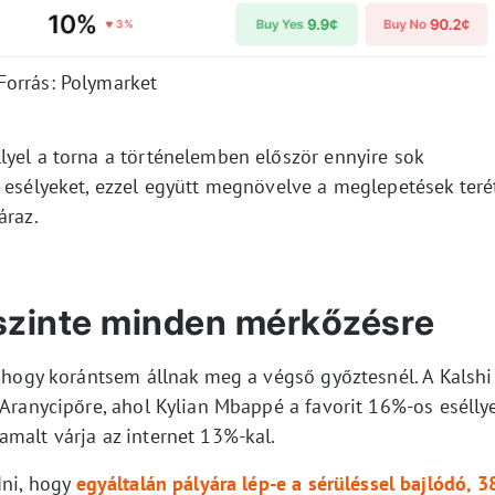
Forrás: Polymarket
lyel a torna a történelemben először ennyire sok
z esélyeket, ezzel együtt megnövelve a meglepetések teré
áraz.
, szinte minden mérkőzésre
, hogy korántsem állnak meg a végső győztesnél. A Kalshi
 Aranycipőre, ahol Kylian Mbappé a favorit 16%-os eséllye
amalt várja az internet 13%-kal.
dni, hogy
egyáltalán pályára lép-e a sérüléssel bajlódó, 3