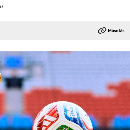
16
Másolás