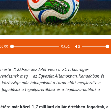
00:00
03:31
ön este 21:00-kor kezdetét veszi a 23. labdarúgó-
 rendeznek meg – az Egyesült Államokban, Kanadában és
s közössége már hónapokkal a torna előtt megkezdte a
ly fogadások a legnépszerűbbek és a legabszurdabbak a
étére már közel 1,7 milliárd dollár értékben fogadtak, a