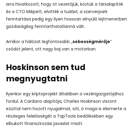
arra hivatkozott, hogy öt vezetőjük, köztük a társalapítók
és a CTO kilépett, elvitték a tudást, a szerverpark
fenntartása pedig egy ilyen hosszan elnyúló lejtmenetben
gazdaságilag fenntarthatatlanná vált.
Amikor a hálózat legfontosabb „
sebességmérője
”
csődöt jelent, ott nagy baj van a motorban.
Hoskinson sem tud
megnyugtatni
Ilyenkor egy kriptoprojekt általában a vezérigazgatójához
fordul. A Cardano alapítója, Charles Hoskinson viszont
ezúttal nem hozott nyugalmat, sőt, ő maga is elismerte a
részleges felelősségét a TapTools bedőlésében egy
elbukott finanszírozási javaslat miatt.