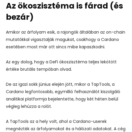
Az ökoszisztéma is fárad (és
bezár)
Amikor az árfolyam esik, a rajongók általában az on-chain
mutatókkal vigasztalják magukat, csakhogy a Cardano
esetében most már ott sincs mibe kapaszkodni.
Az egy dolog, hogy a DeFi ökoszisztéma teljes lekötött
értéke brutális tempóban olvad.
De az igazi sokk június elején jött, mikor a TapTools, a
Cardano legfontosabb, egymillió felhasználót kiszolgáló
analitikai platformja bejelentette, hogy két héten belül
végleg lehúzza a rolót.
A TapTools az a hely volt, ahol a Cardano-userek
megnézték az árfolyamokat és a hálózati adatokat. A cég