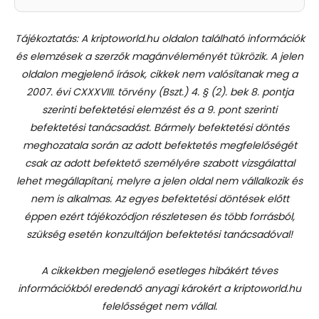
Tájékoztatás: A kriptoworld.hu oldalon található információk
és elemzések a szerzők magánvéleményét tükrözik. A jelen
oldalon megjelenő írások, cikkek nem valósítanak meg a
2007. évi CXXXVIII. törvény (Bszt.) 4. § (2). bek 8. pontja
szerinti befektetési elemzést és a 9. pont szerinti
befektetési tanácsadást.
Bármely befektetési döntés
meghozatala során az adott befektetés megfelelőségét
csak az adott befektető személyére szabott vizsgálattal
lehet megállapítani, melyre a jelen oldal nem vállalkozik és
nem is alkalmas. Az egyes befektetési döntések előtt
éppen ezért tájékozódjon részletesen és több forrásból,
szükség esetén konzultáljon befektetési tanácsadóval!
A cikkekben megjelenő esetleges hibákért téves
információkból eredendő anyagi károkért a kriptoworld.hu
felelősséget nem vállal.