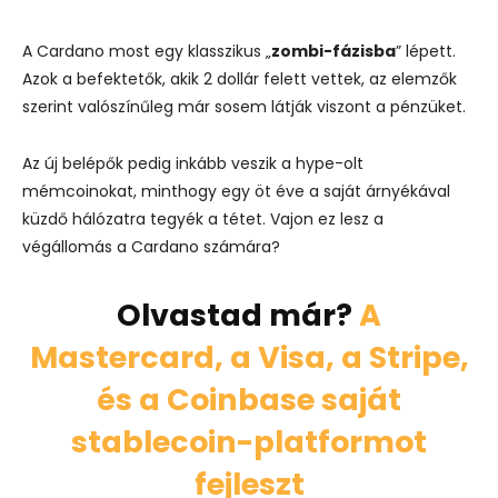
A Cardano most egy klasszikus „
zombi-fázisba
” lépett.
Azok a befektetők, akik 2 dollár felett vettek, az elemzők
szerint valószínűleg már sosem látják viszont a pénzüket.
Az új belépők pedig inkább veszik a hype-olt
mémcoinokat, minthogy egy öt éve a saját árnyékával
küzdő hálózatra tegyék a tétet. Vajon ez lesz a
végállomás a Cardano számára?
Olvastad már?
A
Mastercard, a Visa, a Stripe,
és a Coinbase saját
stablecoin-platformot
fejleszt