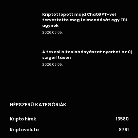
Kriptót lopott majd ChatGPT-vel
terveztette meg felmondását egy FBI-
ügynök
2026.08.05.
A texasi bitcoinbányászat nyerhet az új
szigorításon
2026.08.05.
NÉPSZERŰ KATEGÓRIÁK
Kripto hírek
13580
Kriptovaluta
8761