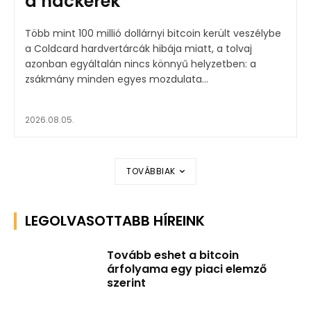
a hackerek
Több mint 100 millió dollárnyi bitcoin került veszélybe
a Coldcard hardvertárcák hibája miatt, a tolvaj
azonban egyáltalán nincs könnyű helyzetben: a
zsákmány minden egyes mozdulata...
2026.08.05.
TOVÁBBIAK
LEGOLVASOTTABB HÍREINK
Tovább eshet a bitcoin
árfolyama egy piaci elemző
szerint