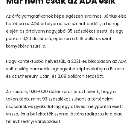
Már nem csak az ADA esik
Az árfolyamgrafikonok képe egészen siralmas. Június első
hetében az ADA árfolyama szó szerint bedőlt, a hónap
elején az árfolyam nagyjából 35 százalékot esett, és egy
ponton 0,20 dollár alá, egészen a 0,16 dolláros szint
környékére szúrt le.
Hogy kontextusba helyezzük, a 2021-es bikapiacon az ADA
volt a világ harmadik legnagyobb kriptovalutája a Bitcoin
és az Ethereum után, és 3,09 dolláron tetőzött.
A mostani, 0,16-0,20 dollár körüli ár azt jelenti, hogy a
token több, mint 93 százalékot zuhant a történelmi
csúcsáról, és gyakorlatilag egy ötéves mélypontra esett
vissza, és a befektetők szeme láttára radírozta le a piac
fél évtizednyi várakozását.