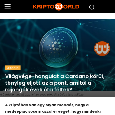
Altcoin
Világvége-hangulat a Cardano körül,
tényleg eljött az a pont, amitől a
rajongók évek óta féltek?
A Cardano megint bizonyítani akar, elindult a Leios teszthálózat
A kriptóban van egy olyan mondás, hogy a
medvepiac sosem azzal ér véget, hogy mindenki