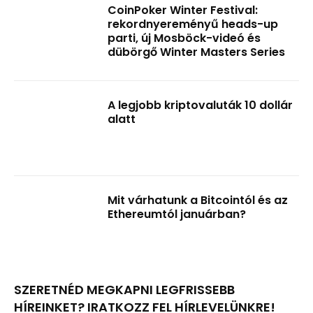
CoinPoker Winter Festival:
rekordnyereményű heads-up
parti, új Mosböck-videó és
dübörgő Winter Masters Series
A legjobb kriptovaluták 10 dollár
alatt
Mit várhatunk a Bitcointól és az
Ethereumtól januárban?
SZERETNÉD MEGKAPNI LEGFRISSEBB
HÍREINKET? IRATKOZZ FEL HÍRLEVELÜNKRE!