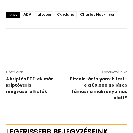
ADA
altcoin
Cardano
Charles Hoskinson
TAGS
Előző cikk
Következő cikk
A kriptós ETF-ek már
Bitcoin-árfolyam: kitart-
kriptóval is
e a 60.000 dolláros
megvásárolhatók
támasz a makronyomás
alatt?
LEGFRISSEBB BEJEGYZÉSEINK