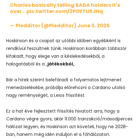
Charles basically telling
$ADA
holders it's
over…
pic.twitter.com/2P05TU5JHq
— Pledditor (@Pledditor)
June 3, 2026
Hoskinson és a csapat az utóbbi időben egyébként is
rendkívül feszültnek tűnik. Hoskinson korábban többször
kifakadt, hogy elege van a késlekedésekből, a
halogatásból és a „
játékokból
„.
Bár a hírek szerint belefáradt a folyamatos lejtmenet
menedzselésébe, próbálja előrehozni a Cardano utolsó
nagy reménységét, a Leios frissítést.
Ez a hat éve fejlesztett frissítés hivatott arra, hogy a
Cardano végre gyors, akár 11.000 tranzakció/másodperces
hálózat legyen, és Hoskinson azt követeli, hogy ne 2028-
ban, hanem még idén induljon el a főhálózaton.