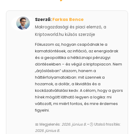
Szerző:
Farkas Bence
Makrogazdasági és piaci elemző, a
Kriptoworld.hu külsős szerzője
Fókuszom az, hogyan csapódnak le a
kamatdöntések, az infláció, az energiaárak
és a geopolitika a hétköznapi pénzügyi
döntésekben – és végül a kriptopiacon. Nem
„árjóslásban” utazom, hanem a
háttérfolyamatokban: mit üzennek a
hozamok, a dollár, a likviditás és a
kockázatvállalási kedv. A célom, hogy a gyors
hírek mögött látható legyen a logika: mi
változott, mi miért fontos, és mire érdemes
figyelni.
📅 Megjelenés:
2026. június 8.
• 🕓 Utolsó frissítés:
2026. június 8.