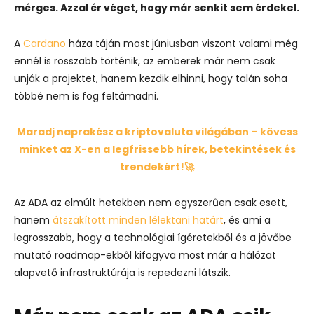
mérges. Azzal ér véget, hogy már senkit sem érdekel.
A
Cardano
háza táján most júniusban viszont valami még
ennél is rosszabb történik, az emberek már nem csak
unják a projektet, hanem kezdik elhinni, hogy talán soha
többé nem is fog feltámadni.
Maradj naprakész a kriptovaluta világában – kövess
minket az X-en a legfrissebb hírek, betekintések és
trendekért!🚀
Az ADA az elmúlt hetekben nem egyszerűen csak esett,
hanem
átszakított minden lélektani határt
, és ami a
legrosszabb, hogy a technológiai ígéretekből és a jövőbe
mutató roadmap-ekből kifogyva most már a hálózat
alapvető infrastruktúrája is repedezni látszik.