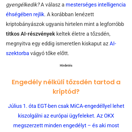
gyengélkedik?
A válasz a
mesterséges intelligencia
éhségében rejlik
. A korábban lenézett
kriptobányászok ugyanis hirtelen mint a legforróbb
titkos AI-részvények
keltek életre a tőzsdén,
megnyitva egy eddig ismeretlen kiskaput az
AI-
szektorba
vágyó tőke előtt.
Hirdetés
Engedély nélküli tőzsdén tartod a
kriptód?
Július 1. óta EGT-ben csak MiCA-engedéllyel lehet
kiszolgálni az európai ügyfeleket. Az OKX
megszerzett minden engedélyt – és aki most