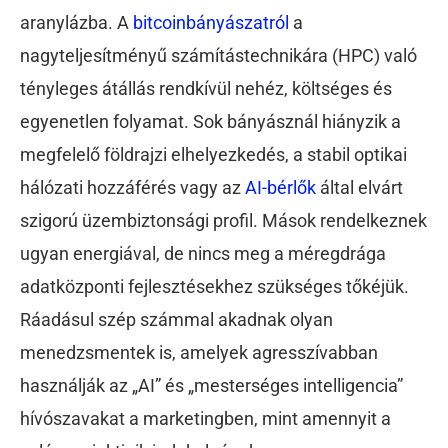
aranylázba. A
bitcoinbányászatról
a
nagyteljesítményű számítástechnikára (HPC) való
tényleges átállás rendkívül nehéz, költséges és
egyenetlen folyamat. Sok bányásznál hiányzik a
megfelelő földrajzi elhelyezkedés, a stabil optikai
hálózati hozzáférés vagy az
AI-bérlők
által elvárt
szigorú üzembiztonsági profil. Mások rendelkeznek
ugyan energiával, de nincs meg a méregdrága
adatközponti fejlesztésekhez szükséges tőkéjük.
Ráadásul szép számmal akadnak olyan
menedzsmentek is, amelyek agresszívabban
használják az „AI” és „mesterséges intelligencia”
hívószavakat a marketingben, mint amennyit a