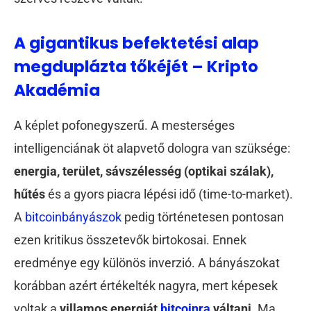
A gigantikus befektetési alap
megduplázta tőkéjét – Kripto
Akadémia
A képlet pofonegyszerű. A mesterséges
intelligenciának öt alapvető dologra van szüksége:
energia, terület, sávszélesség (optikai szálak),
hűtés
és a gyors piacra lépési idő (time-to-market).
A
bitcoinbányászok
pedig történetesen pontosan
ezen kritikus összetevők birtokosai. Ennek
eredménye egy különös inverzió. A bányászokat
korábban azért értékelték nagyra, mert képesek
voltak a
villamos energiát
bitcoinra
váltani
. Ma