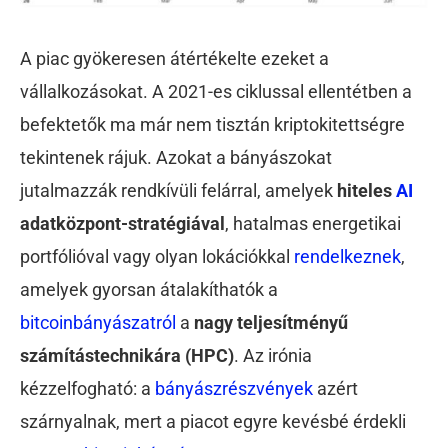
A piac gyökeresen átértékelte ezeket a
vállalkozásokat. A 2021-es ciklussal ellentétben a
befektetők ma már nem tisztán kriptokitettségre
tekintenek rájuk. Azokat a bányászokat
jutalmazzák rendkívüli felárral, amelyek
hiteles
AI
adatközpont-stratégiával
, hatalmas energetikai
portfólióval vagy olyan lokációkkal
rendelkeznek
,
amelyek gyorsan átalakíthatók a
bitcoinbányászatról
a
nagy teljesítményű
számítástechnikára (HPC)
. Az irónia
kézzelfogható: a
bányászrészvények
azért
szárnyalnak, mert a piacot egyre kevésbé érdekli