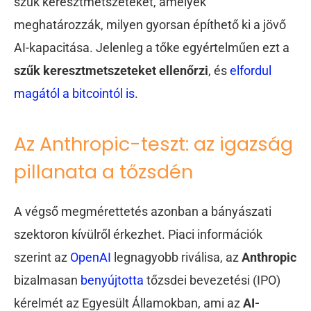
szűk keresztmetszeteket, amelyek
meghatározzák, milyen gyorsan építhető ki a jövő
AI-kapacitása. Jelenleg a tőke egyértelműen ezt a
szűk keresztmetszeteket ellenőrzi
, és
elfordul
magától a bitcointól is
.
Az Anthropic-teszt: az igazság
pillanata a tőzsdén
A végső megmérettetés azonban a bányászati
szektoron kívülről érkezhet. Piaci információk
szerint az
OpenAI
legnagyobb riválisa, az
Anthropic
bizalmasan
benyújtotta
tőzsdei bevezetési (IPO)
kérelmét az Egyesült Államokban, ami az
AI-