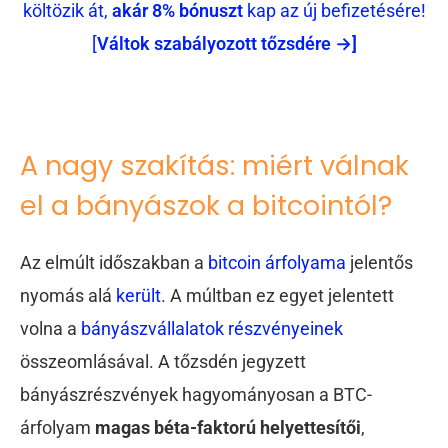
költözik át,
akár 8% bónuszt
kap az új befizetésére!
[
Váltok szabályozott tőzsdére →]
A nagy szakítás: miért válnak
el a bányászok a bitcointól?
Az elmúlt időszakban a
bitcoin árfolyama
jelentős
nyomás alá
került
. A múltban ez egyet jelentett
volna a
bányászvállalatok részvényeinek
összeomlásával. A tőzsdén jegyzett
bányászrészvények hagyományosan a BTC-
árfolyam
magas béta-faktorú helyettesítői
,