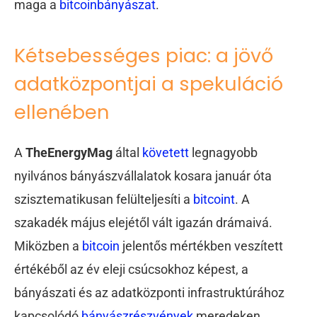
maga a
bitcoinbányászat
.
Kétsebességes piac: a jövő
adatközpontjai a spekuláció
ellenében
A
TheEnergyMag
által
követett
legnagyobb
nyilvános bányászvállalatok kosara január óta
szisztematikusan felülteljesíti a
bitcoint
. A
szakadék május elejétől vált igazán drámaivá.
Miközben a
bitcoin
jelentős mértékben veszített
értékéből az év eleji csúcsokhoz képest, a
bányászati és az adatközponti infrastruktúrához
kapcsolódó
bányászrészvények
meredeken