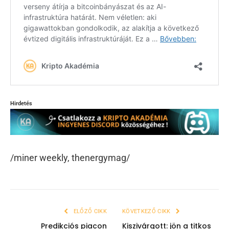
Hirdetés
/miner weekly, thenergymag/
ELŐZŐ CIKK
KÖVETKEZŐ CIKK
Predikciós piacon
Kiszivárgott: jön a titkos