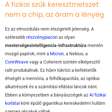
A fizikai szűk keresztmetszet:
nem a chip, az áram a lényeg
Ez az elmozdulás nem elszigetelt jelenség. A
szélesebb
részvénypiacon
az olyan
mesterségesintelligencia-infrastruktúra
mentén
mozgó papírok, mint a
Micron
, a Nebius, a
CoreWeave
vagy a Coherent szintén elképesztő
ralit produkálnak. Ez hűen tükrözi a befektetők
éhségét a memória, a felhőkapacitás, az optikai
alkatrészek és a számítási ellátási láncok iránt.
Ebben a környezetben a bányászcégek az
AI fizikai
korlátai
köré épülő gigantikus kereskedelmi hullám
szerves részévé váltak.