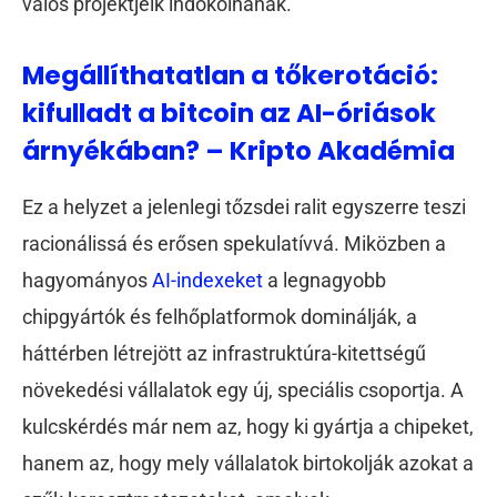
valós projektjeik indokolnának.
Megállíthatatlan a tőkerotáció:
kifulladt a bitcoin az AI-óriások
árnyékában? – Kripto Akadémia
Ez a helyzet a jelenlegi tőzsdei ralit egyszerre teszi
racionálissá és erősen spekulatívvá. Miközben a
hagyományos
AI-indexeket
a legnagyobb
chipgyártók és felhőplatformok dominálják, a
háttérben létrejött az infrastruktúra-kitettségű
növekedési vállalatok egy új, speciális csoportja. A
kulcskérdés már nem az, hogy ki gyártja a chipeket,
hanem az, hogy mely vállalatok birtokolják azokat a