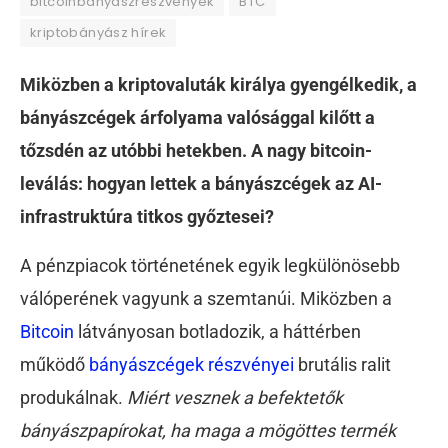
bitcoinbányászrészvények
BTC
kriptobányász hírek
Miközben a kriptovaluták királya gyengélkedik, a
bányászcégek árfolyama valósággal kilőtt a
tőzsdén az utóbbi hetekben. A nagy bitcoin-
leválás: hogyan lettek a bányászcégek az AI-
infrastruktúra titkos győztesei?
A pénzpiacok történetének egyik legkülönösebb
válóperének vagyunk a szemtanúi. Miközben a
Bitcoin
látványosan botladozik, a háttérben
működő
bányászcégek részvényei
brutális ralit
produkálnak.
Miért vesznek a befektetők
bányászpapírokat, ha maga a mögöttes termék