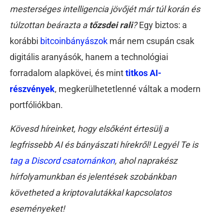
mesterséges intelligencia jövőjét már túl korán és
túlzottan beárazta a
tőzsdei rali
?
Egy biztos: a
korábbi
bitcoinbányászok
már nem csupán csak
digitális aranyásók, hanem a technológiai
forradalom alapkövei, és mint
titkos AI-
részvények
, megkerülhetetlenné váltak a modern
portfóliókban.
Kövesd híreinket, hogy elsőként értesülj a
legfrissebb AI és bányászati hírekről! Legyél Te is
tag a Discord csatornánkon
, ahol naprakész
hírfolyamunkban és jelentések szobánkban
követheted a kriptovalutákkal kapcsolatos
eseményeket!