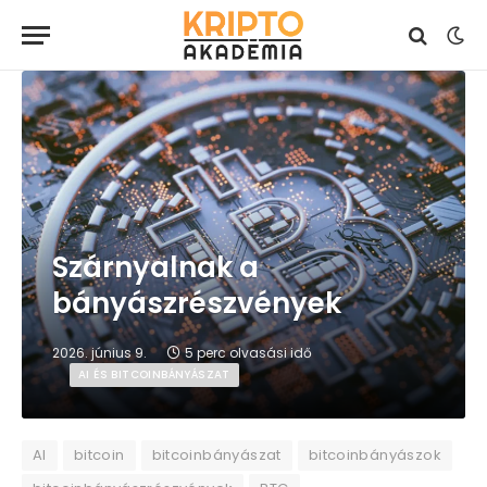
Szárnyalnak a
bányászrészvények
2026. június 9.
5 perc olvasási idő
AI ÉS BITCOINBÁNYÁSZAT
AI
bitcoin
bitcoinbányászat
bitcoinbányászok