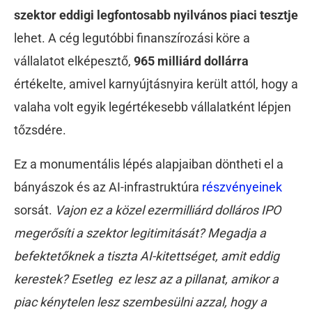
szektor eddigi legfontosabb nyilvános piaci tesztje
lehet. A cég legutóbbi finanszírozási köre a
vállalatot elképesztő,
965 milliárd dollárra
értékelte, amivel karnyújtásnyira került attól, hogy a
valaha volt egyik legértékesebb vállalatként lépjen
tőzsdére.
Ez a monumentális lépés alapjaiban döntheti el a
bányászok és az AI-infrastruktúra
részvényeinek
sorsát.
Vajon ez a közel ezermilliárd dolláros IPO
megerősíti a szektor legitimitását? Megadja a
befektetőknek a tiszta AI-kitettséget, amit eddig
kerestek? Esetleg ez lesz az a pillanat, amikor a
piac kénytelen lesz szembesülni azzal, hogy a