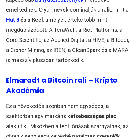
emelkednek. Olyan nevek dominálják a ralit, mint a
Hut 8
és a Keel
, amelyek értéke több mint
megduplázódott. A TeraWulf, a Riot Platforms, a
Core Scientific, az Applied Digital, a HIVE, a Bitdeer,
a Cipher Mining, az IREN, a CleanSpark és a MARA
is masszív pluszban tartózkodik.
Elmaradt a Bitcoin rali – Kripto
Akadémia
Ez a növekedés azonban nem egységes, a
szektorban egy markáns
kétsebességes piac
alakult ki. Miközben a fenti óriások szárnyalnak, az
olyan kisebb vagy kevésbé rugalmas szereplők,