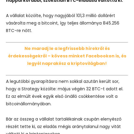
nappal korábbi, szokatlan BTC-eladása váltotta ki.
A vállalat közölte, hogy nagyjából 101,3 millió dollárért
vásárolta meg a bitcoint, így teljes állománya 845.256
BTC-re nőtt.
Ne maradj le a legfrissebb hírekről és
érdekességekről – kövess minket Facebookon is, és
legyél naprakész a kriptovilágban!
A legutóbbi gyarapításra nem sokkal azután került sor,
hogy a Strategy közölte: május végén 32 BTC-t adott el.
Ez az elmúlt évek egyik első önálló csökkentése volt a
bitcoinállományában.
Bár az összeg a vállalat tartalékainak csupán elenyésző
részét tette ki, az eladás mégis aránytalanul nagy vitát
váltott ki a kriptopiacokon.