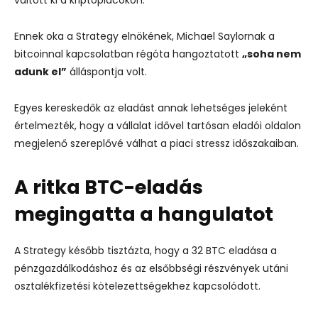
Ennek oka a Strategy elnökének, Michael Saylornak a
bitcoinnal kapcsolatban régóta hangoztatott
„soha nem
adunk el”
álláspontja volt.
Egyes kereskedők az eladást annak lehetséges jeleként
értelmezték, hogy a vállalat idővel tartósan eladói oldalon
megjelenő szereplővé válhat a piaci stressz időszakaiban.
A ritka BTC-eladás
megingatta a hangulatot
A Strategy később tisztázta, hogy a 32 BTC eladása a
pénzgazdálkodáshoz és az elsőbbségi részvények utáni
osztalékfizetési kötelezettségekhez kapcsolódott.