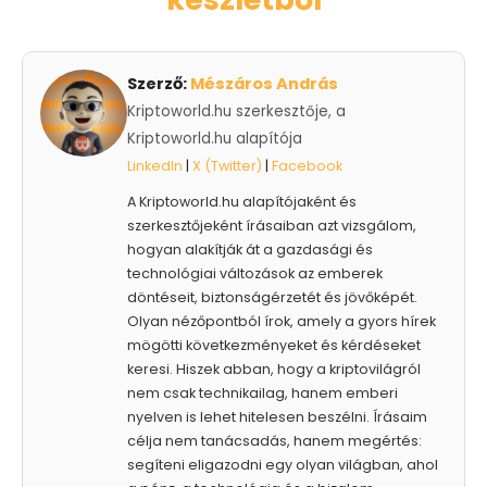
Szerző:
Mészáros András
Kriptoworld.hu szerkesztője, a
Kriptoworld.hu alapítója
LinkedIn
|
X (Twitter)
|
Facebook
A Kriptoworld.hu alapítójaként és
szerkesztőjeként írásaiban azt vizsgálom,
hogyan alakítják át a gazdasági és
technológiai változások az emberek
döntéseit, biztonságérzetét és jövőképét.
Olyan nézőpontból írok, amely a gyors hírek
mögötti következményeket és kérdéseket
keresi. Hiszek abban, hogy a kriptovilágról
nem csak technikailag, hanem emberi
nyelven is lehet hitelesen beszélni. Írásaim
célja nem tanácsadás, hanem megértés:
segíteni eligazodni egy olyan világban, ahol