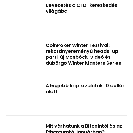
Bevezetés a CFD-kereskedés
világába
CoinPoker Winter Festival:
rekordnyereményű heads-up
parti, új Mosböck-videó és
dübörgő Winter Masters Series
A legjobb kriptovaluták 10 dollár
alatt
Mit várhatunk a Bitcointól és az
Ethereumtól januárban?