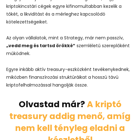
kriptokincstári cégek egyre kifinomultabban kezelik a
tőkét, a likviditást és a mérleghez kapcsolódó
kötelezettségeiket.
Az olyan vállalatok, mint a Strategy, már nem passzív,
„vedd meg és tartsd örökké”
szemléletű szereplőként
működnek.
Egyre inkább aktív treasury-eszközként tevékenykednek,
miközben finanszírozási struktúráikat a hosszú távú
kriptofelhalmozással hangolják össze.
Olvastad már?
A kriptó
treasury addig menő, amíg
nem kell tényleg eladni a
készletből