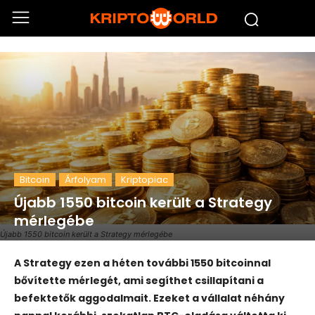
Bitcoin
Árfolyam
Kriptopiac
Újabb 1550 bitcoin került a Strategy
mérlegébe
Újabb 1550 bitcoin került a Strategy mérlegébe
A Strategy ezen a héten további 1550 bitcoinnal
bővítette mérlegét, ami segíthet csillapítani a
befektetők aggodalmait. Ezeket a vállalat néhány