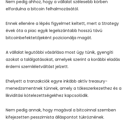
Nem pedig ahhoz, hogy a vállalat szélesebb körben
elfordulna a bitcoin felhalmozásától.
Ennek ellenére a lépés figyelmet keltett, mert a Strategy
évek óta a piac egyik legelszántabb hosszú távú
bitcoinbefektetőjeként pozicionálja magát.
A vállalat legutóbbi vásárlása most úgy tűnik, gyengíti
azokat a találgatásokat, amelyek szerint a korábbi eladás
érdemi szemléletváltást jelzett.
Ehelyett a tranzakciók egyre inkább aktív treasury-
menedzsmentnek tűnnek, amely a tőkeszerkezethez és a
likviditási kötelezettségekhez kapcsolódik.
Nem pedig annak, hogy magával a bitcoinnal szemben
kifejezetten pesszimista álláspontot tükröznének.