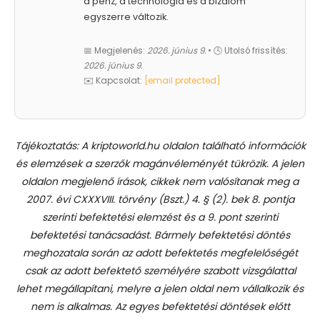
a pénz, a technológia és a bizalom
egyszerre változik.
📅 Megjelenés:
2026. június 9.
• 🕓 Utolsó frissítés:
2026. június 9.
✉️ Kapcsolat:
[email protected]
Tájékoztatás: A kriptoworld.hu oldalon található információk
és elemzések a szerzők magánvéleményét tükrözik. A jelen
oldalon megjelenő írások, cikkek nem valósítanak meg a
2007. évi CXXXVIII. törvény (Bszt.) 4. § (2). bek 8. pontja
szerinti befektetési elemzést és a 9. pont szerinti
befektetési tanácsadást.
Bármely befektetési döntés
meghozatala során az adott befektetés megfelelőségét
csak az adott befektető személyére szabott vizsgálattal
lehet megállapítani, melyre a jelen oldal nem vállalkozik és
nem is alkalmas. Az egyes befektetési döntések előtt