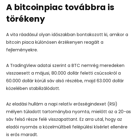
A bitcoinpiac továbbra is
törékeny
A vita ráadásul olyan időszakban bontakozott ki, amikor a
bitcoin piaca különösen érzékenyen reagált a
fejleményekre.
A TradingView adatai szerint a BTC nemrég meredeken
visszaesett a májusi, 80.000 dollár feletti csúcsokról a
60.000 dollár körüli sáv alsó részébe, majd 63.000 dollár
közelében stabilizálódott.
Az eladási hullám a napi relatív erősségindexet (RSI)
mélyen túladott tartományba nyomta, mielőtt az a 20-as
sáv felső része felé visszapattant. Ez arra utal, hogy az
eladói nyomás a közelmúltbeli felépülési kísérlet ellenére
is erős maradt.