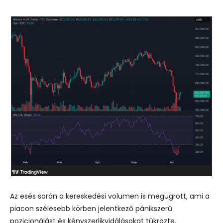
Az esés során a kereskedési volumen is megugrott, ami a
piacon szélesebb körben jelentkező pánikszerű
pozicionálást és kényszerlikvidálásokat tükrözte.