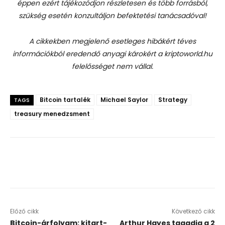
éppen ezért tájékozódjon részletesen és több forrásból,
szükség esetén konzultáljon befektetési tanácsadóval!
A cikkekben megjelenő esetleges hibákért téves
információkból eredendő anyagi károkért a kriptoworld.hu
felelősséget nem vállal.
Bitcoin tartalék
Michael Saylor
Strategy
TAGS
treasury menedzsment
Előző cikk
Következő cikk
Bitcoin-árfolyam: kitart-
Arthur Hayes tagadja a 2