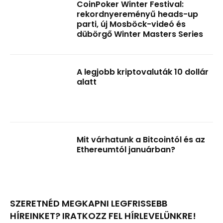
CoinPoker Winter Festival:
rekordnyereményű heads-up
parti, új Mosböck-videó és
dübörgő Winter Masters Series
A legjobb kriptovaluták 10 dollár
alatt
Mit várhatunk a Bitcointól és az
Ethereumtól januárban?
SZERETNÉD MEGKAPNI LEGFRISSEBB
HÍREINKET? IRATKOZZ FEL HÍRLEVELÜNKRE!