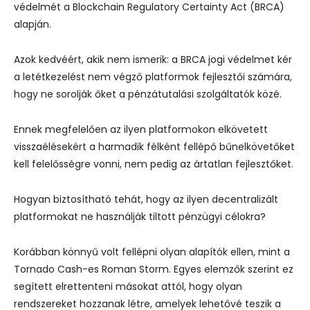
védelmét a Blockchain Regulatory Certainty Act (BRCA)
alapján.
Azok kedvéért, akik nem ismerik: a BRCA jogi védelmet kér
a letétkezelést nem végző platformok fejlesztői számára,
hogy ne sorolják őket a pénzátutalási szolgáltatók közé.
Ennek megfelelően az ilyen platformokon elkövetett
visszaélésekért a harmadik félként fellépő bűnelkövetőket
kell felelősségre vonni, nem pedig az ártatlan fejlesztőket.
Hogyan biztosítható tehát, hogy az ilyen decentralizált
platformokat ne használják tiltott pénzügyi célokra?
Korábban könnyű volt fellépni olyan alapítók ellen, mint a
Tornado Cash-es Roman Storm. Egyes elemzők szerint ez
segített elrettenteni másokat attól, hogy olyan
rendszereket hozzanak létre, amelyek lehetővé teszik a