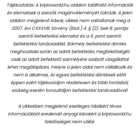
Tájékoztatás: A kriptoworld.hu oldalon található információk
és elemzések a szerzők magánvéleményét tükrözik. A jelen
oldalon megjelenő írások, cikkek nem valósítanak meg a
2007. évi CXXXVIII. törvény (Bszt.) 4. § (2). bek 8. pontja
szerinti befektetési elemzést és a 9. pont szerinti
befektetési tanácsadást.
Bármely befektetési döntés
meghozatala során az adott befektetés megfelelőségét
csak az adott befektető személyére szabott vizsgálattal
lehet megállapítani, melyre a jelen oldal nem vállalkozik és
nem is alkalmas. Az egyes befektetési döntések előtt
éppen ezért tájékozódjon részletesen és több forrásból,
szükség esetén konzultáljon befektetési tanácsadóval!
A cikkekben megjelenő esetleges hibákért téves
információkból eredendő anyagi károkért a kriptoworld.hu
felelősséget nem vállal.