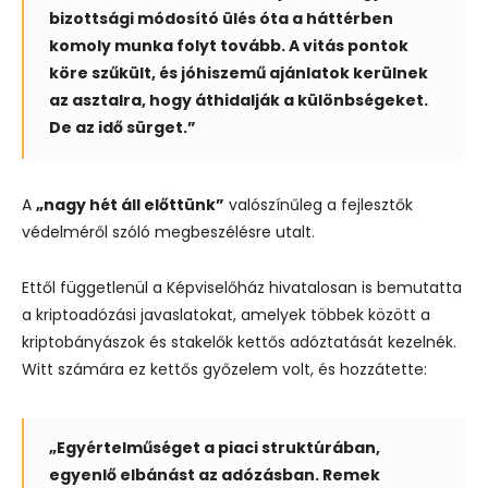
bizottsági módosító ülés óta a háttérben
komoly munka folyt tovább. A vitás pontok
köre szűkült, és jóhiszemű ajánlatok kerülnek
az asztalra, hogy áthidalják a különbségeket.
De az idő sürget.”
A
„nagy hét áll előttünk”
valószínűleg a fejlesztők
védelméről szóló megbeszélésre utalt.
Ettől függetlenül a Képviselőház hivatalosan is bemutatta
a kriptoadózási javaslatokat, amelyek többek között a
kriptobányászok és stakelők kettős adóztatását kezelnék.
Witt számára ez kettős győzelem volt, és hozzátette:
„Egyértelműséget a piaci struktúrában,
egyenlő elbánást az adózásban. Remek