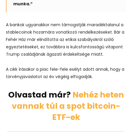
munka.”
A bankok ugyanakkor nem támogatják maradéktalanul a
stablecoinok hozamára vonatkozó rendelkezéseket. Bár a
Fehér Ház már elindította az etikai szabályokról szóló
egyeztetéseket, ez továbbra is kulcsfontosságú vitapont
Trump családjának ágazati érdekeltsége miatt.
A cikk írásakor a piac fele-fele esélyt adott annak, hogy a
törvényjavaslatot az év végéig elfogadják.
Olvastad már?
Nehéz heten
vannak túl a spot bitcoin-
ETF-ek