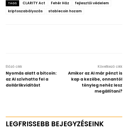
CLARITY Act
Fehér Ház
fejlesztői védelem
TAGS
kriptoszabályozás
stablecoin hozam
Előző cikk
Következő cikk
Nyomás alatt a bitcoin:
Amikor az AI már pénzt is
az AI szívhatta fel a
kap a kezébe, onnantól
dollárlikviditást
tényleg nehéz lesz
megállítani?
LEGFRISSEBB BEJEGYZÉSEINK