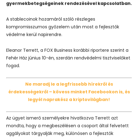
gyermekbetegségeinek rendezésével kapcsolatban.
A stablecoinok hozamáról szóló részleges
kompromisszumos győzelem után most a fejlesztők
védelme kerül napirendre.
Eleanor Terrett, a FOX Business korábbi riportere szerint a
Fehér Ház június 10-én, szerdán rendvédelmi tisztviselőket
fogad.
Ne maradj le a legfrissebb hírekről és
érdekességekről – kövess minket Facebookon is, és
legyél naprakész a kriptovilágban!
Az ügyet ismerő személyekre hivatkozva Terrett azt
mondta, hogy a megbeszélésen a csoport által felvetett
aggályokat tárgyalják meg, különösen a fejlesztők