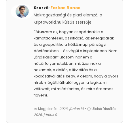
Szerző:
Farkas Bence
Makrogazdasági és piaci elemző, a
Kriptoworld.hu külsős szerzője
Fókuszom az, hogyan csapódnak le a
kamatdöntések, az infláció, az energiaárak
és a geopolitika a hétköznapi pénzügyi
döntésekben – és végül a kriptopiacon. Nem
„árjóslásban” utazom, hanem a
háttérfolyamatokban: mit üzennek a
hozamok, a dollár, a likviditás és a
kockázatvállalási kedv. A célom, hogy a gyors
hírek mögött látható legyen a logika: mi
változott, mi miért fontos, és mire érdemes
figyelni.
📅 Megjelenés:
2026. június 10.
• 🕓 Utolsó frissítés:
2026. június 9.