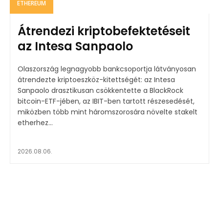
ETHEREUM
Átrendezi kriptobefektetéseit
az Intesa Sanpaolo
Olaszország legnagyobb bankcsoportja látványosan
átrendezte kriptoeszköz-kitettségét: az Intesa
Sanpaolo drasztikusan csökkentette a BlackRock
bitcoin-ETF-jében, az IBIT-ben tartott részesedését,
miközben több mint háromszorosára növelte stakelt
etherhez...
2026.08.06.