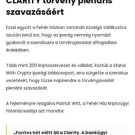
CLARITY törvény plenáris
szavazásáért
Ezzel együtt a Fehér Házban tartandó közelgő találkozóra
azután kerül sor, hogy az iparág nemrég nyomást
gyakorolt a szenátusra a törvényjavaslat elfogadása
érdekében.
Több mint 200 kriptoszervezet és vállalat, köztük a Stand
With Crypto iparági lobbicsoport, arra sürgette a szenátus
vezetését, hogy tűzze napirendre a törvényjavaslat
plenáris szavazását.
A fejleményre reagálva Patrick Witt, a Fehér Ház kriptoügyi
főtanácsadója azt mondta:
„Fontos hét előtt áll a Clarity. A bankügyi