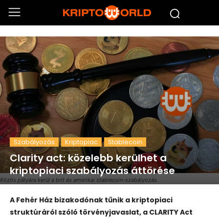
Szabályozás
Kriptopiac
Stablecoin
Clarity act: közelebb kerülhet a
kriptopiaci szabályozás áttörése
Közös pályára kerül a brit és amerikai stablecoin-szabályozás
A Fehér Ház bizakodónak tűnik a kriptopiaci
struktúráról szóló törvényjavaslat, a CLARITY Act