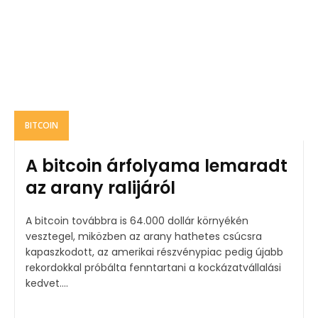
BITCOIN
A bitcoin árfolyama lemaradt
az arany ralijáról
A bitcoin továbbra is 64.000 dollár környékén
vesztegel, miközben az arany hathetes csúcsra
kapaszkodott, az amerikai részvénypiac pedig újabb
rekordokkal próbálta fenntartani a kockázatvállalási
kedvet....