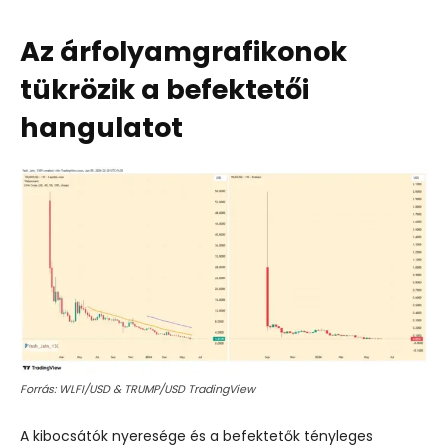
Az árfolyamgrafikonok
tükrözik a befektetői
hangulatot
Forrás: WLFI/USD & TRUMP/USD TradingView
A kibocsátók nyeresége és a befektetők tényleges