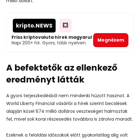
millió dollárt.
kripto
.NEWS
💥
Friss kriptovaluta hírek magyarul
Megnézem
Napi 200+ hír. Gyors, több nyelven.
A befektetők az ellenkező
eredményt látták
A gyors terjeszkedésből nem mindenki húzott hasznot. A
World Liberty Financial vásárlói a hírek szerint becslések
alapján közel 674 millió dolláros veszteséget halmoztak
fel, mivel sok korai részesedés továbbra is zárolva maradt.
Ezeknek a feloldási időszakok előtt gyakorlatilag alig volt