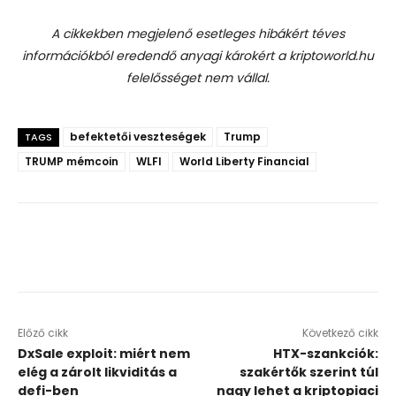
A cikkekben megjelenő esetleges hibákért téves
információkból eredendő anyagi károkért a kriptoworld.hu
felelősséget nem vállal.
befektetői veszteségek
Trump
TAGS
TRUMP mémcoin
WLFI
World Liberty Financial
Előző cikk
Következő cikk
DxSale exploit: miért nem
HTX-szankciók:
elég a zárolt likviditás a
szakértők szerint túl
defi-ben
nagy lehet a kriptopiaci