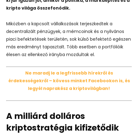
ki jár igazán jól, amikor a politika, a márkaépítés és a
kripto világa összefonódik.
Miközben a kapcsolt vállalkozások terjeszkedtek a
decentralizált pénzügyek, a mémcoinok és a nyilvános
piaci befektetések területén, sok külső befektető egészen
más eredményt tapasztalt. Több esetben a portfólióik
élesen az ellenkező irányba mozdultak el.
Ne maradj le a legfrissebb hírekről és
érdekességekről – kövess minket Facebookon is, és
legyél naprakész a kriptovilágban!
A milliárd dolláros
kriptostratégia kifizetődik