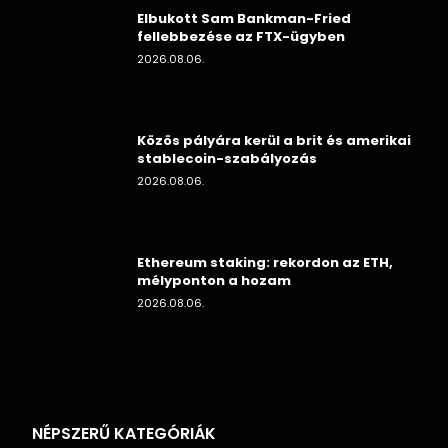
Elbukott Sam Bankman-Fried
fellebbezése az FTX-ügyben
2026.08.06.
Közös pályára kerül a brit és amerikai
stablecoin-szabályozás
2026.08.06.
Ethereum staking: rekordon az ETH,
mélyponton a hozam
2026.08.06.
NÉPSZERŰ KATEGÓRIÁK