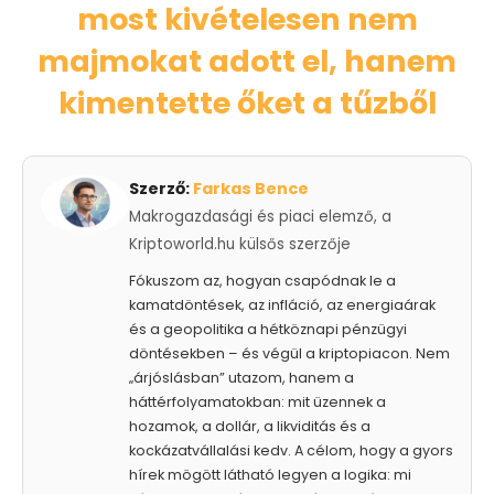
most kivételesen nem
majmokat adott el, hanem
kimentette őket a tűzből
Szerző:
Farkas Bence
Makrogazdasági és piaci elemző, a
Kriptoworld.hu külsős szerzője
Fókuszom az, hogyan csapódnak le a
kamatdöntések, az infláció, az energiaárak
és a geopolitika a hétköznapi pénzügyi
döntésekben – és végül a kriptopiacon. Nem
„árjóslásban” utazom, hanem a
háttérfolyamatokban: mit üzennek a
hozamok, a dollár, a likviditás és a
kockázatvállalási kedv. A célom, hogy a gyors
hírek mögött látható legyen a logika: mi