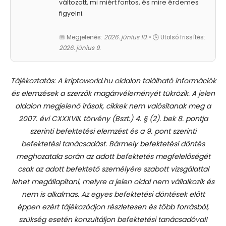
változott, mi miért fontos, és mire érdemes
figyelni.
📅 Megjelenés:
2026. június 10.
• 🕓 Utolsó frissítés:
2026. június 9.
Tájékoztatás: A kriptoworld.hu oldalon található információk
és elemzések a szerzők magánvéleményét tükrözik. A jelen
oldalon megjelenő írások, cikkek nem valósítanak meg a
2007. évi CXXXVIII. törvény (Bszt.) 4. § (2). bek 8. pontja
szerinti befektetési elemzést és a 9. pont szerinti
befektetési tanácsadást.
Bármely befektetési döntés
meghozatala során az adott befektetés megfelelőségét
csak az adott befektető személyére szabott vizsgálattal
lehet megállapítani, melyre a jelen oldal nem vállalkozik és
nem is alkalmas. Az egyes befektetési döntések előtt
éppen ezért tájékozódjon részletesen és több forrásból,
szükség esetén konzultáljon befektetési tanácsadóval!