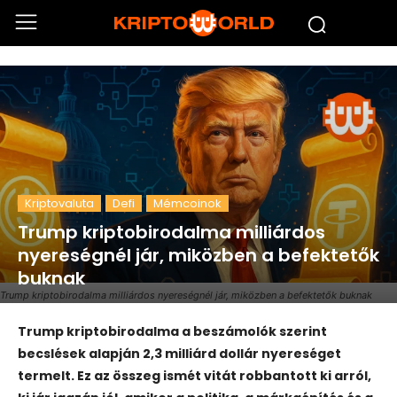
Kriptovaluta
Defi
Mémcoinok
Trump kriptobirodalma milliárdos
nyereségnél jár, miközben a befektetők
buknak
Trump kriptobirodalma milliárdos nyereségnél jár, miközben a befektetők buknak
Trump kriptobirodalma a beszámolók szerint
becslések alapján 2,3 milliárd dollár nyereséget
termelt. Ez az összeg ismét vitát robbantott ki arról,