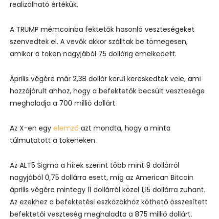
realizálható értékük.
A TRUMP mémcoinba fektetők hasonló veszteségeket
szenvedtek el. A vevők akkor szálltak be tömegesen,
amikor a token nagyjából 75 dollárig emelkedett.
Április végére már 2,38 dollár körül kereskedtek vele, ami
hozzájárult ahhoz, hogy a befektetők becsült vesztesége
meghaladja a 700 millió dollárt.
Az X-en egy
elemző
azt mondta, hogy a minta
túlmutatott a tokeneken.
Az ALT5 Sigma a hírek szerint több mint 9 dollárról
nagyjából 0,75 dollárra esett, míg az American Bitcoin
április végére mintegy 11 dollárról közel 1,15 dollárra zuhant.
Az ezekhez a befektetési eszközökhöz köthető összesített
befektetői veszteség meghaladta a 875 millió dollárt.