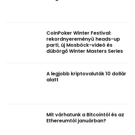
CoinPoker Winter Festival:
rekordnyereményű heads-up
parti, új Mosböck-videó és
dübörgő Winter Masters Series
A legjobb kriptovaluták 10 dollár
alatt
Mit várhatunk a Bitcointól és az
Ethereumtól januárban?