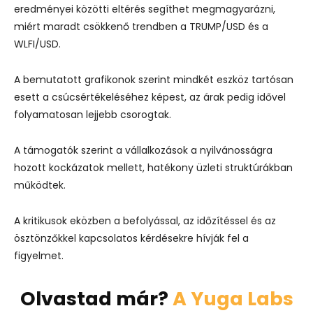
eredményei közötti eltérés segíthet megmagyarázni,
miért maradt csökkenő trendben a TRUMP/USD és a
WLFI/USD.
A bemutatott grafikonok szerint mindkét eszköz tartósan
esett a csúcsértékeléséhez képest, az árak pedig idővel
folyamatosan lejjebb csorogtak.
A támogatók szerint a vállalkozások a nyilvánosságra
hozott kockázatok mellett, hatékony üzleti struktúrákban
működtek.
A kritikusok eközben a befolyással, az időzítéssel és az
ösztönzőkkel kapcsolatos kérdésekre hívják fel a
figyelmet.
Olvastad már?
A Yuga Labs