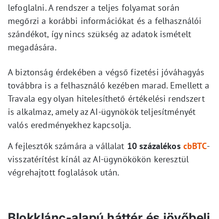
lefoglalni. A rendszer a teljes folyamat során
megőrzi a korábbi információkat és a felhasználói
szándékot, így nincs szükség az adatok ismételt
megadására.
A biztonság érdekében a végső fizetési jóváhagyás
továbbra is a felhasználó kezében marad. Emellett a
Travala egy olyan hitelesíthető értékelési rendszert
is alkalmaz, amely az AI-ügynökök teljesítményét
valós eredményekhez kapcsolja.
A fejlesztők számára a vállalat
10 százalékos
cbBTC
-
visszatérítést kínál az AI-ügynökökön keresztül
végrehajtott foglalások után.
Blokklánc-alapú háttér és jövőbeli