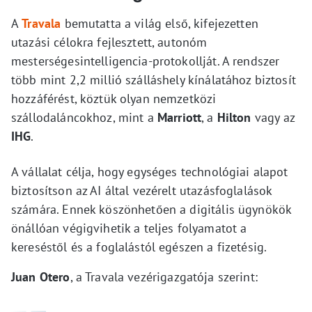
A
Travala
bemutatta a világ első, kifejezetten
utazási célokra fejlesztett, autonóm
mesterségesintelligencia-protokollját. A rendszer
több mint 2,2 millió szálláshely kínálatához biztosít
hozzáférést, köztük olyan nemzetközi
szállodaláncokhoz, mint a
Marriott
, a
Hilton
vagy az
IHG
.
A vállalat célja, hogy egységes technológiai alapot
biztosítson az AI által vezérelt utazásfoglalások
számára. Ennek köszönhetően a digitális ügynökök
önállóan végigvihetik a teljes folyamatot a
kereséstől és a foglalástól egészen a fizetésig.
Juan Otero
, a Travala vezérigazgatója szerint: