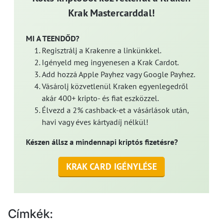
Krak Mastercarddal!
MI A TEENDŐD?
Regisztrálj a Krakenre a linkünkkel.
Igényeld meg ingyenesen a Krak Cardot.
Add hozzá Apple Payhez vagy Google Payhez.
Vásárolj közvetlenül Kraken egyenlegedről
akár 400+ kripto- és fiat eszközzel.
Élvezd a 2% cashback-et a vásárlások után,
havi vagy éves kártyadíj nélkül!
Készen állsz a mindennapi kriptós fizetésre?
KRAK CARD IGÉNYLÉSE
Címkék: