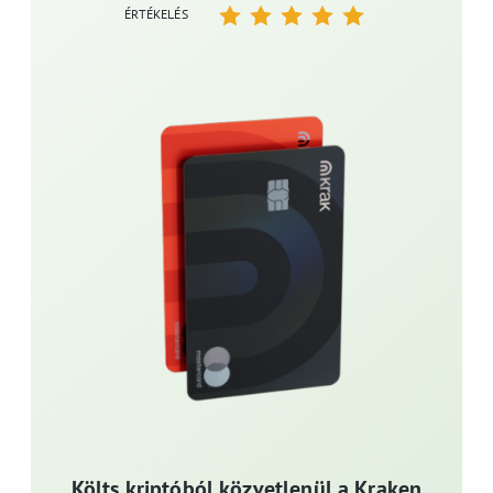
ÉRTÉKELÉS
Költs kriptóból közvetlenül a Kraken