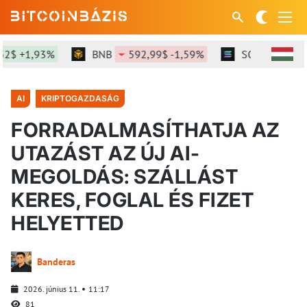
$ +1,93%
BNB
592,99$ -1,59%
SOL
73,43$ -
AI
KRIPTOGAZDASÁG
FORRADALMASÍTHATJA AZ
UTAZÁST AZ ÚJ AI-
MEGOLDÁS: SZÁLLÁST
KERES, FOGLAL ÉS FIZET
HELYETTED
Banderas
2026. június 11.
11:17
81