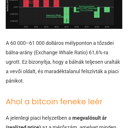
A 60 000–61 000 dolláros mélyponton a tőzsdei
bálna-arány (Exchange Whale Ratio) 61,6%-ra
ugrott. Ez bizonyítja, hogy a bálnák teljesen uralták
a vevői oldalt, és maradéktalanul felszívták a piaci
pánikot.
Ahol a bitcoin feneke leér
A jelenlegi piaci helyzetben a
megvalósult ár
(realized price)
az a mérőszám, amelyet minden