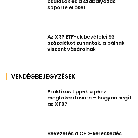
csalások és a szabályozás
söpörte el őket
Az XRP ETF-ek bevételei 93
százalékot zuhantak, a bálnák
viszont vásárolnak
VENDÉGBEJEGYZÉSEK
Praktikus tippek a pénz
megtakarítására – hogyan segít
az XTB?
Bevezetés a CFD-kereskedés