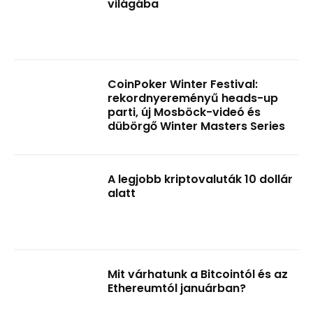
világába
CoinPoker Winter Festival:
rekordnyereményű heads-up
parti, új Mosböck-videó és
dübörgő Winter Masters Series
A legjobb kriptovaluták 10 dollár
alatt
Mit várhatunk a Bitcointól és az
Ethereumtól januárban?