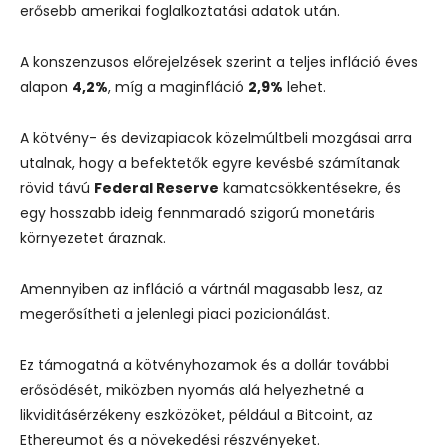
erősebb amerikai foglalkoztatási adatok után.
A konszenzusos előrejelzések szerint a teljes infláció éves
alapon
4,2%
, míg a maginfláció
2,9%
lehet.
A kötvény- és devizapiacok közelmúltbeli mozgásai arra
utalnak, hogy a befektetők egyre kevésbé számítanak
rövid távú
Federal Reserve
kamatcsökkentésekre, és
egy hosszabb ideig fennmaradó szigorú monetáris
környezetet áraznak.
Amennyiben az infláció a vártnál magasabb lesz, az
megerősítheti a jelenlegi piaci pozicionálást.
Ez támogatná a kötvényhozamok és a dollár további
erősödését, miközben nyomás alá helyezhetné a
likviditásérzékeny eszközöket, például a Bitcoint, az
Ethereumot és a növekedési részvényeket.