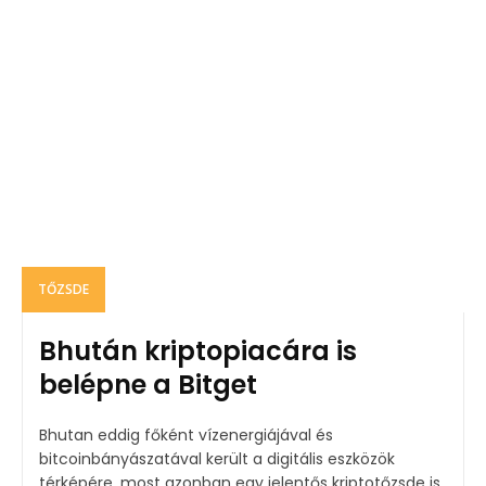
TŐZSDE
Bhután kriptopiacára is
belépne a Bitget
Bhutan eddig főként vízenergiájával és
bitcoinbányászatával került a digitális eszközök
térképére, most azonban egy jelentős kriptotőzsde is