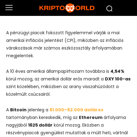
csökkenő kamatvágási várakozások
mellett várják az inflációs adatokat
A pénzügyi piacok fokozott figyelemmel várják a mai
amerikai inflációs jelentést (CPI), miközben az inflációs
várakozások már számos eszközosztály árfolyamában
megjelentek.
A 10 éves amerikai állampapírhozam továbbra is
4,54%
körül mozog, az amerikai dollár erős maradt a
DXY 100-as
szint közelében, miközben az arany visszahúzódott a
közelmúlt csúcsairól.
A
Bitcoin
jelenleg a
61.000–62.000 dolláros
tartományban kereskedik, míg az
Ethereum
árfolyama
nagyjából
1625 dollár
körül mozog. Eközben a
részvénypiacok gyengülést mutattak a múlt heti, vártnál