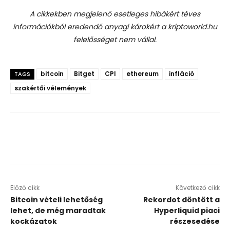
A cikkekben megjelenő esetleges hibákért téves
információkból eredendő anyagi károkért a kriptoworld.hu
felelősséget nem vállal.
bitcoin
Bitget
CPI
ethereum
infláció
TAGS
szakértői vélemények
Előző cikk
Következő cikk
Bitcoin vételi lehetőség
Rekordot döntött a
lehet, de még maradtak
Hyperliquid piaci
kockázatok
részesedése