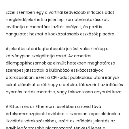
Ezzel szemben egy a vártnál kedvezőbb inflációs adat
megkérdőjelezheti a jelenlegi kamatvárakozásokat,
javíthatja a monetáris lazítás esélyeit, és pozitív
hangulatot hozhat a kockázatosabb eszközök piacára.
A jelentés utáni legfontosabb jelzést valószínűleg a
kötvénypiac szolgáltatja majd. Az amerikai
állampapírhozamok az elmúlt hetekben meghatározó
szerepet játszottak a különböző eszközosztályok
átárazásában, ezért a CPI-adat publikálása utáni irányuk
sokat elárulhat arról, hogy a befektetők szerint az inflációs
nyomás tartós marad-e, vagy fokozatosan enyhülni kezd.
A Bitcoin és az Ethereum esetében a rövid távú
árfolyammozgások továbbra is szorosan kapcsolódnak a
likviditási várakozásokhoz, ezért az inflációs jelentés az
egyik legfontosabb piacmozgató tényező lehet a