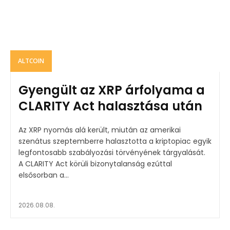
ALTCOIN
Gyengült az XRP árfolyama a
CLARITY Act halasztása után
Az XRP nyomás alá került, miután az amerikai
szenátus szeptemberre halasztotta a kriptopiac egyik
legfontosabb szabályozási törvényének tárgyalását.
A CLARITY Act körüli bizonytalanság ezúttal
elsősorban a...
2026.08.08.