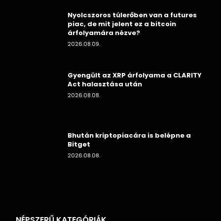
Nyolcszoros túlerőben van a futures
piac, de mit jelent ez a bitcoin
árfolyamára nézve?
2026.08.09.
Gyengült az XRP árfolyama a CLARITY
Act halasztása után
2026.08.08.
Bhután kriptopiacára is belépne a
Bitget
2026.08.08.
NÉPSZERŰ KATEGÓRIÁK