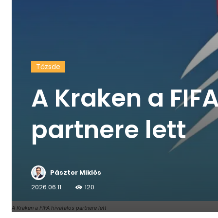
Tőzsde
A Kraken a FIFA
partnere lett
Pásztor Miklós
2026.06.11.
120
A Kraken a FIFA hivatalos partnere lett