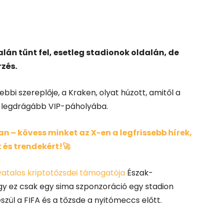
alán tűnt fel, esetleg stadionok oldalán, de
zés.
bbi szereplője, a Kraken, olyat húzott, amitől a
ra legdrágább VIP-páholyába.
 – kövess minket az X-en a legfrissebb hírek,
 és trendekért!🚀
vatalos kriptotőzsdei támogatója
Észak-
ogy ez csak egy sima szponzoráció egy stadion
zül a FIFA és a tőzsde a nyitómeccs előtt.