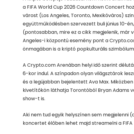
a FIFA World Cup 2026 Countdown Concert hozz
várost (Los Angeles, Toronto, Mexikóváros) sz
együttműködésben szervezett buli június 10-én,
(pontosabban, mire ez a cikk megjelenik, már v
Angeles-i központú esemény pont a Crypto.co
önmagában is a kriptó popkulturális szimbólum
A Crypto.com Arenában helyi idő szerint délutá
6-kor indul.
A színpadon olyan világsztárok leszn
és a legújabban bejelentett Ava Max.
Miközben 
kivetítőkön láthatja Torontóból Bryan Adams v
show-t is.
Aki nem tud egyik helyszínen sem megjelenni (
koncertet élőben lehet majd streamelni a FIFA 