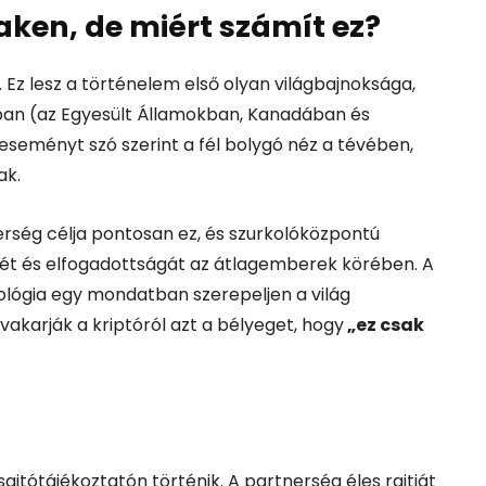
raken, de miért számít ez?
 Ez lesz a történelem első olyan világbajnoksága,
gban (az Egyesült Államokban, Kanadában és
eseményt szó szerint a fél bolygó néz a tévében,
ak.
erség célja pontosan ez, és szurkolóközpontú
égét és elfogadottságát az átlagemberek körében.
A
ológia egy mondatban szerepeljen a világ
vakarják a kriptóról azt a bélyeget, hogy
„ez csak
ajtótájékoztatón történik.
A partnerség éles rajtját