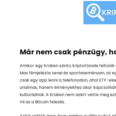
Már nem csak pénzügy, h
Amikor egy Kraken szintű kriptotőzsde feltűnik 
Max fémjelezte zenei és sporteseményen, az eg
csak egy app lenni a telefonodon, ahol ETF-eket
unalmas, hanem élményekhez akar kapcsolódni,
kultúrádnak.
A Kraken nem azért vette meg ezt
mi az a Bitcoin felezés.
Azért vették meg, hogy amikor a világ a vb-t néz