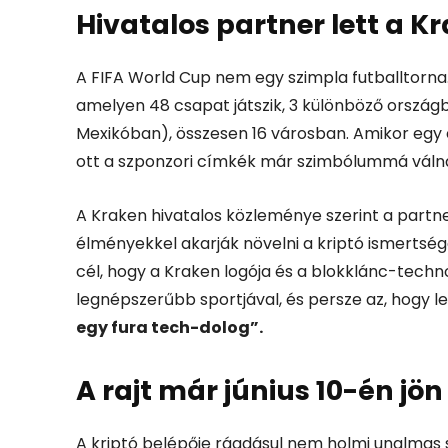
Hivatalos partner lett a K
A FIFA World Cup nem egy szimpla futballtorna.
amelyen 48 csapat játszik, 3 különböző orszá
Mexikóban), összesen 16 városban. Amikor egy 
ott a szponzori címkék már szimbólummá váln
A Kraken hivatalos közleménye szerint a partn
élményekkel akarják növelni a kriptó ismerts
cél, hogy a Kraken logója és a blokklánc-techn
legnépszerűbb sportjával, és persze az, hogy le
egy fura tech-dolog”.
A rajt már június 10-én jön
A kriptó belépője ráadásul nem holmi unalmas s