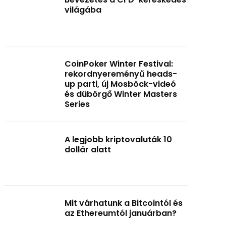
világába
CoinPoker Winter Festival:
rekordnyereményű heads-
up parti, új Mosböck-videó
és dübörgő Winter Masters
Series
A legjobb kriptovaluták 10
dollár alatt
Mit várhatunk a Bitcointól és
az Ethereumtól januárban?