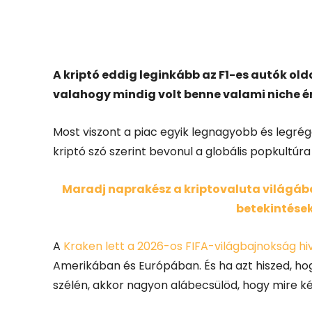
Facebook
X
A kriptó eddig leginkább az F1-es autók old
valahogy mindig volt benne valami niche ér
Most viszont a piac egyik legnagyobb és legrége
kriptó szó szerint bevonul a globális popkultú
Maradj naprakész a kriptovaluta világában
betekintések
A
Kraken lett a 2026-os FIFA-világbajnokság hi
Amerikában és Európában.
És ha azt hiszed, h
szélén, akkor nagyon alábecsülöd, hogy mire kés