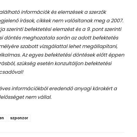
található információk és elemzések a szerzők
gjelenő írások, cikkek nem valósítanak meg a 2007.
tja szerinti befektetési elemzést és a 9. pont szerinti
si döntés meghozatala során az adott befektetés
élyére szabott vizsgálattal lehet megállapítani,
 alkalmas. Az egyes befektetési döntések előtt éppen
rásból, szükség esetén konzultáljon befektetési
csadóval!
téves információkból eredendő anyagi károkért a
lelősséget nem vállal.
en
szponzor