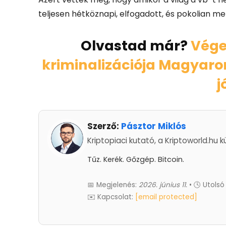
teljesen hétköznapi, elfogadott, és pokolian me
Olvastad már?
Vége
kriminalizációja Magyaro
j
Szerző:
Pásztor Miklós
Kriptopiaci kutató, a Kriptoworld.hu k
Tűz. Kerék. Gőzgép. Bitcoin.
📅 Megjelenés:
2026. június 11.
• 🕓 Utolsó 
✉️ Kapcsolat:
[email protected]