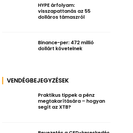
HYPE árfolyam:
visszapattanás az 55
dolláros támaszról
Binance-per: 472 millió
dollárt követelnek
VENDÉGBEJEGYZÉSEK
Praktikus tippek a pénz
megtakarítására – hogyan
segít az XTB?
Bevezetés a CFD-kereskedés