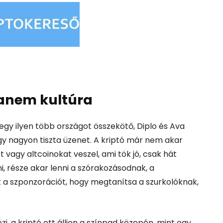
anem kultúra
egy ilyen több országot összekötő, Diplo és Ava
y nagyon tiszta üzenet.
A kriptó már nem akar
 vagy altcoinokat veszel, ami tök jó, csak hát
 része akar lenni a szórakozásodnak, a
 a szponzorációt, hogy megtanítsa a szurkolóknak,
i, a kriptó ott álljon a színpad közepén, mint egy