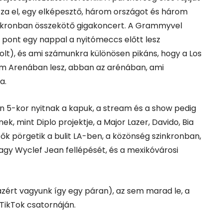
a el, egy elképesztő, három országot és három
inkronban összekötő gigakoncert.
A Grammyvel
 pont egy nappal a nyitómeccs előtt lesz
olt), és ami számunkra különösen pikáns, hogy a Los
m Arenában lesz, abban az arénában, ami
a.
n 5-kor nyitnak a kapuk, a stream és a show pedig
ek, mint Diplo projektje, a Major Lazer, Davido, Bia
ők pörgetik a bulit LA-ben, a közönség szinkronban,
agy Wyclef Jean fellépését, és a mexikóvárosi
azért vagyunk így egy páran), az sem marad le, a
TikTok csatornáján.