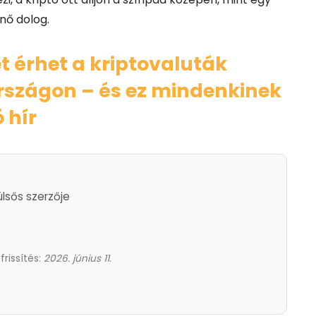
nő dolog.
t érhet a kriptovaluták
rszágon – és ez mindenkinek
ó hír
ülsős szerzője
frissítés:
2026. június 11.