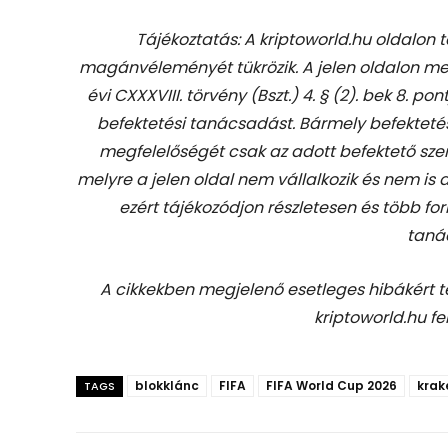
Tájékoztatás: A kriptoworld.hu oldalon 
magánvéleményét tükrözik. A jelen oldalon me
évi CXXXVIII. törvény (Bszt.) 4. § (2). bek 8. pon
befektetési tanácsadást.
Bármely befekteté
megfelelőségét csak az adott befektető szem
melyre a jelen oldal nem vállalkozik és nem is
ezért tájékozódjon részletesen és több for
taná
A cikkekben megjelenő esetleges hibákért 
kriptoworld.hu fe
blokklánc
FIFA
FIFA World Cup 2026
krak
TAGS