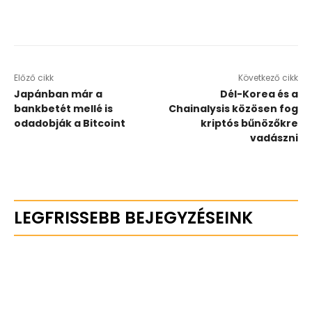
Előző cikk
Következő cikk
Japánban már a
Dél-Korea és a
bankbetét mellé is
Chainalysis közösen fog
odadobják a Bitcoint
kriptós bűnözőkre
vadászni
LEGFRISSEBB BEJEGYZÉSEINK