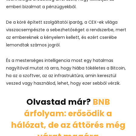
emberi bizalmat a pénzügyekből.
De a köré épített szolgáltatói iparág, a CEX-ek világa
visszacsempészte a sebezhetőséget a rendszerbe, mert
az embereknek a kényelem kellett, és ezért cserébe
lemondtak számos jogról.
És a mesterséges intelligencia most egy hatalmas
nagyítóval mutat rá arra, hogy hiába tökéletes a Bitcoin,
ha az a szoftver, az az infrastruktúra, amin keresztül
veszed vagy használod, lehet, hogy ezer sebből vérzik.
Olvastad már?
BNB
árfolyam: erősödik a
hálózat, de az áttörés még