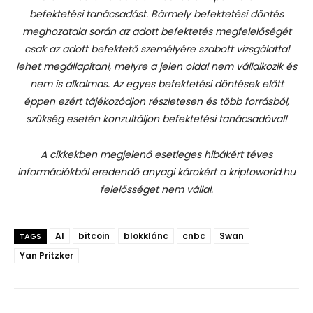
befektetési tanácsadást.
Bármely befektetési döntés
meghozatala során az adott befektetés megfelelőségét
csak az adott befektető személyére szabott vizsgálattal
lehet megállapítani, melyre a jelen oldal nem vállalkozik és
nem is alkalmas. Az egyes befektetési döntések előtt
éppen ezért tájékozódjon részletesen és több forrásból,
szükség esetén konzultáljon befektetési tanácsadóval!
A cikkekben megjelenő esetleges hibákért téves
információkból eredendő anyagi károkért a kriptoworld.hu
felelősséget nem vállal.
AI
bitcoin
blokklánc
cnbc
Swan
TAGS
Yan Pritzker