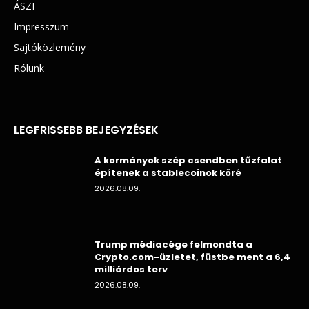
ÁSZF
Impresszum
Sajtóközlemény
Rólunk
LEGFRISSEBB BEJEGYZÉSEK
A kormányok szép csendben tűzfalat
építenek a stablecoinok köré
2026.08.09.
Trump médiacége felmondta a
Crypto.com-üzletet, füstbe ment a 6,4
milliárdos terv
2026.08.09.