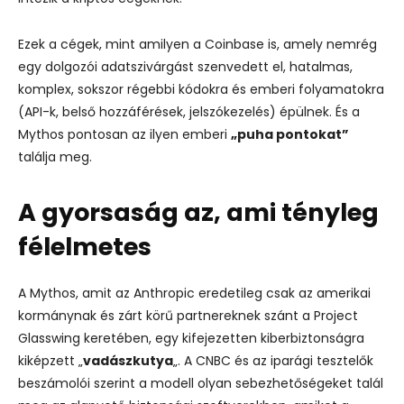
Ezek a cégek, mint amilyen a Coinbase is, amely nemrég
egy dolgozói adatszivárgást szenvedett el, hatalmas,
komplex, sokszor régebbi kódokra és emberi folyamatokra
(API-k, belső hozzáférések, jelszókezelés) épülnek. És a
Mythos pontosan az ilyen emberi
„puha pontokat”
találja meg.
A gyorsaság az, ami tényleg
félelmetes
A Mythos, amit az Anthropic eredetileg csak az amerikai
kormánynak és zárt körű partnereknek szánt a Project
Glasswing keretében, egy kifejezetten kiberbiztonságra
kiképzett „
vadászkutya
„.
A CNBC és az iparági tesztelők
beszámolói szerint a modell olyan sebezhetőségeket talál