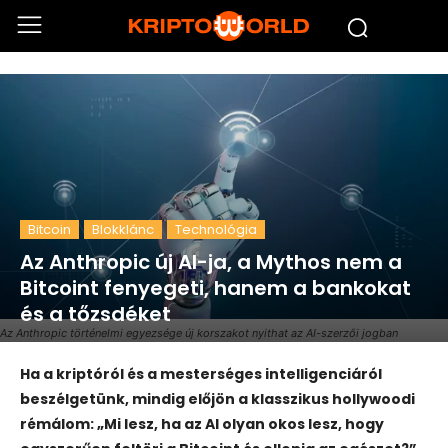
Bitcoin
Blokklánc
Technológia
Az Anthropic új AI-ja, a Mythos nem a
Bitcoint fenyegeti, hanem a bankokat
és a tőzsdéket
Az Anthropic történelmi egyezsége új korszakot nyithat az AI-szerzői jogban
Ha a kriptóról és a mesterséges intelligenciáról
beszélgetünk, mindig előjön a klasszikus hollywoodi
rémálom: „Mi lesz, ha az AI olyan okos lesz, hogy