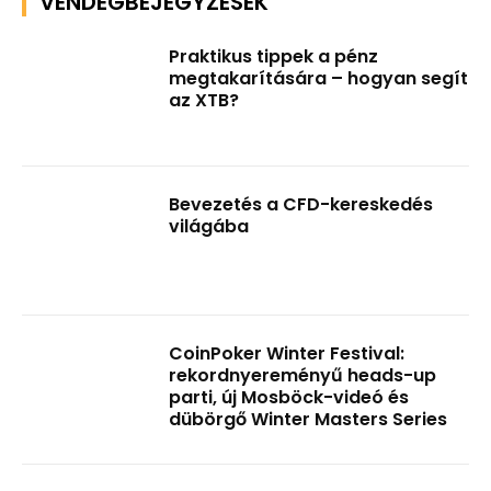
VENDÉGBEJEGYZÉSEK
Praktikus tippek a pénz
megtakarítására – hogyan segít
az XTB?
Bevezetés a CFD-kereskedés
világába
CoinPoker Winter Festival:
rekordnyereményű heads-up
parti, új Mosböck-videó és
dübörgő Winter Masters Series