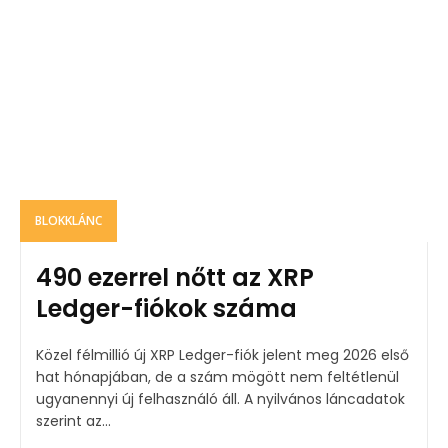
BLOKKLÁNC
490 ezerrel nőtt az XRP
Ledger-fiókok száma
Közel félmillió új XRP Ledger-fiók jelent meg 2026 első
hat hónapjában, de a szám mögött nem feltétlenül
ugyanennyi új felhasználó áll. A nyilvános láncadatok
szerint az...