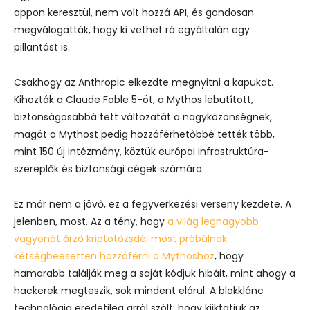
appon keresztül, nem volt hozzá API, és gondosan
megválogatták, hogy ki vethet rá egyáltalán egy
pillantást is.
Csakhogy az Anthropic elkezdte megnyitni a kapukat.
Kihozták a Claude Fable 5-öt, a Mythos lebutított,
biztonságosabbá tett változatát a nagyközönségnek,
magát a Mythost pedig hozzáférhetőbbé tették több,
mint 150 új intézmény, köztük európai infrastruktúra-
szereplők és biztonsági cégek számára.
Ez már nem a jövő, ez a fegyverkezési verseny kezdete. A
jelenben, most. Az a tény, hogy
a világ legnagyobb
vagyonát őrző kriptotőzsdéi most próbálnak
kétségbeesetten hozzáférni a Mythoshoz
, hogy
hamarabb találják meg a saját kódjuk hibáit, mint ahogy a
hackerek megteszik, sok mindent elárul.
A blokklánc
technológia eredetileg arról szólt, hogy kiiktatjuk az