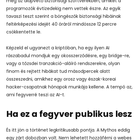
meg az alapvető biztonsági szoftverekben, amiket a
programozók évtizedekig nem vettek észre.
Az egyik
tavaszi teszt szerint a böngészők biztonsági hibáinak
feltérképezési idejét 40 óráról mindössze 12 percre
csökkentette le.
Képzeld el ugyanezt a kriptóban, ha egy ilyen AI
rászabadul mondjuk egy okosszerződésre, egy bridge-re,
vagy a tőzsdei tranzakció-aláíró rendszerekre, olyan
finom és rejtett hibákat tud másodpercek alatt
összeszedni, amikhez egy orosz vagy észak-koreai
hacker-csapatnak hónapok munkája kellene. A tempó az,
ami fegyverré teszi az AI-t.
Ha ez a fegyver publikus lesz
És itt jön a történet legkritikusabb pontja. A Mythos eddig
egy zárt dobozban volt. Nem lehetett hozzáférni a webes