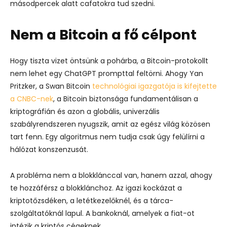
másodpercek alatt cafatokra tud szedni.
Nem a Bitcoin a fő célpont
Hogy tiszta vizet öntsünk a pohárba, a Bitcoin-protokollt
nem lehet egy ChatGPT prompttal feltörni.
Ahogy Yan
Pritzker, a Swan Bitcoin
technológiai igazgatója is kifejtette
a CNBC-nek
, a Bitcoin biztonsága fundamentálisan a
kriptográfián és azon a globális, univerzális
szabályrendszeren nyugszik, amit az egész világ közösen
tart fenn.
Egy algoritmus nem tudja csak úgy felülírni a
hálózat konszenzusát.
A probléma nem a blokklánccal van, hanem azzal, ahogy
te hozzáférsz a blokklánchoz.
Az igazi kockázat a
kriptotőzsdéken, a letétkezelőknél, és a tárca-
szolgáltatóknál lapul. A bankoknál, amelyek a fiat-ot
intézik a kriptós cégeknek.