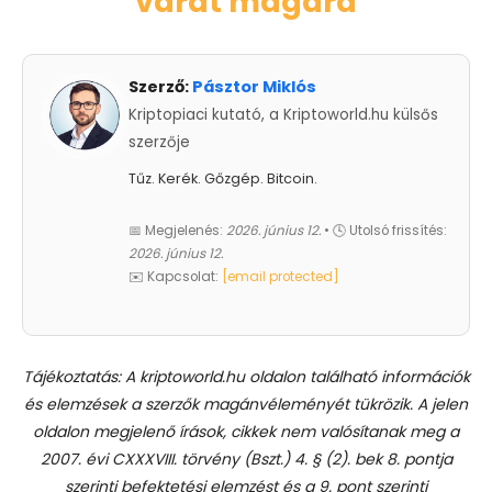
várat magára
Szerző:
Pásztor Miklós
Kriptopiaci kutató, a Kriptoworld.hu külsős
szerzője
Tűz. Kerék. Gőzgép. Bitcoin.
📅 Megjelenés:
2026. június 12.
• 🕓 Utolsó frissítés:
2026. június 12.
✉️ Kapcsolat:
[email protected]
Tájékoztatás: A kriptoworld.hu oldalon található információk
és elemzések a szerzők magánvéleményét tükrözik. A jelen
oldalon megjelenő írások, cikkek nem valósítanak meg a
2007. évi CXXXVIII. törvény (Bszt.) 4. § (2). bek 8. pontja
szerinti befektetési elemzést és a 9. pont szerinti