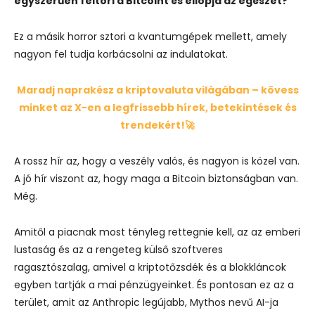
egyszerűen feltöri a Bitcoint és ellopja az egészet?”
Ez a másik horror sztori a kvantumgépek mellett, amely
nagyon fel tudja korbácsolni az indulatokat.
Maradj naprakész a kriptovaluta világában – kövess
minket az X-en a legfrissebb hírek, betekintések és
trendekért!🚀
A rossz hír az, hogy a veszély valós, és nagyon is közel van.
A jó hír viszont az, hogy maga a Bitcoin biztonságban van.
Még.
Amitől a piacnak most tényleg rettegnie kell, az az emberi
lustaság és az a rengeteg külső szoftveres
ragasztószalag, amivel a kriptotőzsdék és a blokkláncok
egyben tartják a mai pénzügyeinket. És pontosan ez az a
terület, amit az Anthropic legújabb, Mythos nevű AI-ja