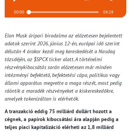
00:00
04:28
Elon Musk űripari birodalma az előzetesen bejelentett
adatok szerint 2026. június 12-én, európai idő szerint
délután 4 órakor kezdi meg kereskedését a Nasdaq
tőzsdéjén, az $SPCX ticker alatt. A történelmi
részvénykibocsátás során előzetesen már minden
intézményi befektető, befektetési cápa, politikus vagy
állami apparátus megvette a maga részét, most pedig
ráöntik a maradék részvényeket a kiskereskedőkre,
amelyek tokenizáltan is elérhetők.
A tranzakció eddig 75 milliárd dollárt hozott a
cégnek, a papírok kibocsátási ára alapján pedig a
teljes piaci kapitalizáció elérheti az 1,8 milliárd