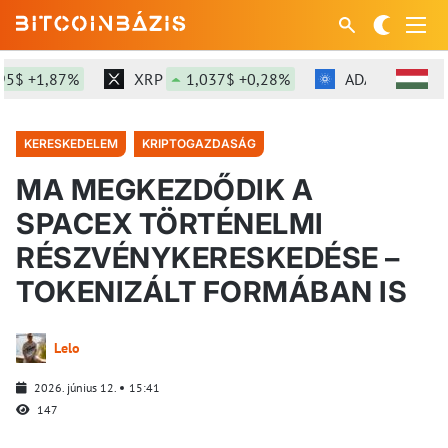
 +1,87%
XRP
1,037$ +0,28%
ADA
0,198$ -1
KERESKEDELEM
KRIPTOGAZDASÁG
MA MEGKEZDŐDIK A
SPACEX TÖRTÉNELMI
RÉSZVÉNYKERESKEDÉSE –
TOKENIZÁLT FORMÁBAN IS
Lelo
2026. június 12.
15:41
147