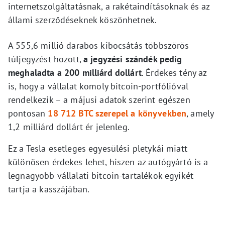
internetszolgáltatásnak, a rakétaindításoknak és az
állami szerződéseknek köszönhetnek.
A 555,6 millió darabos kibocsátás többszörös
túljegyzést hozott,
a jegyzési szándék pedig
meghaladta a 200 milliárd dollárt
. Érdekes tény az
is, hogy a vállalat komoly bitcoin-portfólióval
rendelkezik – a májusi adatok szerint egészen
pontosan
18 712 BTC szerepel a könyvekben
, amely
1,2 milliárd dollárt ér jelenleg.
Ez a Tesla esetleges egyesülési pletykái miatt
különösen érdekes lehet, hiszen az autógyártó is a
legnagyobb vállalati bitcoin-tartalékok egyikét
tartja a kasszájában.