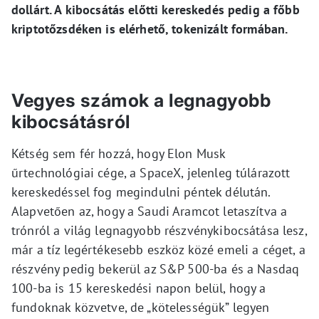
dollárt. A kibocsátás előtti kereskedés pedig a főbb
kriptotőzsdéken is elérhető, tokenizált formában.
Vegyes számok a legnagyobb
kibocsátásról
Kétség sem fér hozzá, hogy Elon Musk
űrtechnológiai cége, a SpaceX, jelenleg túlárazott
kereskedéssel fog megindulni péntek délután.
Alapvetően az, hogy a Saudi Aramcot letaszítva a
trónról a világ legnagyobb részvénykibocsátása lesz,
már a tíz legértékesebb eszköz közé emeli a céget, a
részvény pedig bekerül az S&P 500-ba és a Nasdaq
100-ba is 15 kereskedési napon belül, hogy a
fundoknak közvetve, de „kötelességük” legyen