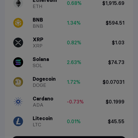
0.68%
$1,915.69
ETH
BNB
1.34%
$594.51
BNB
XRP
0.82%
$1.03
XRP
Solana
2.63%
$74.73
SOL
Dogecoin
1.72%
$0.07031
DOGE
Cardano
-0.73%
$0.1999
ADA
Litecoin
0.01%
$45.55
LTC