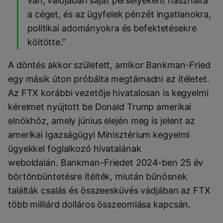
van, valójában saját perselyeként használta
a céget, és az ügyfelek pénzét ingatlanokra,
politikai adományokra és befektetésekre
költötte.”
A döntés akkor született, amikor Bankman-Fried
egy másik úton próbálta megtámadni az ítéletet.
Az FTX korábbi vezetője hivatalosan is kegyelmi
kérelmet nyújtott be Donald Trump amerikai
elnökhöz, amely június elején meg is jelent az
amerikai Igazságügyi Minisztérium kegyelmi
ügyekkel foglalkozó hivatalának
weboldalán. Bankman-Friedet 2024-ben 25 év
börtönbüntetésre ítélték, miután bűnösnek
találták csalás és összeesküvés vádjában az FTX
több milliárd dolláros összeomlása kapcsán.