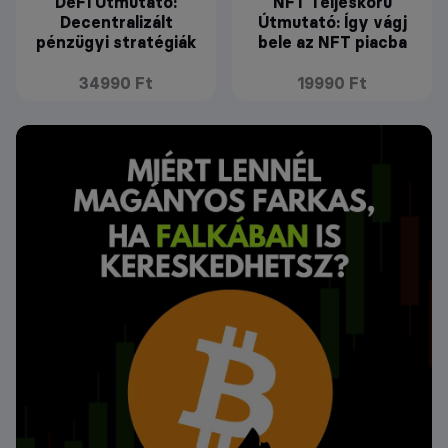
DeFi Útmutató:
NFT Teljeskörű
Decentralizált
Útmutató: Így vágj
pénzügyi stratégiák
bele az NFT piacba
34990 Ft
19990 Ft