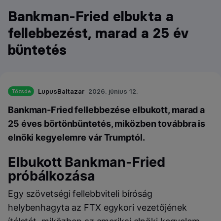
Bankman-Fried elbukta a
fellebbezést, marad a 25 év
büntetés
LupusBaltazar
2026. június 12.
Tőzsde
Bankman-Fried fellebbezése elbukott, marad a
25 éves börtönbüntetés, miközben továbbra is
elnöki kegyelemre vár Trumptól.
Elbukott Bankman-Fried
próbálkozása
Egy szövetségi fellebbviteli bíróság
helybenhagyta az FTX egykori vezetőjének