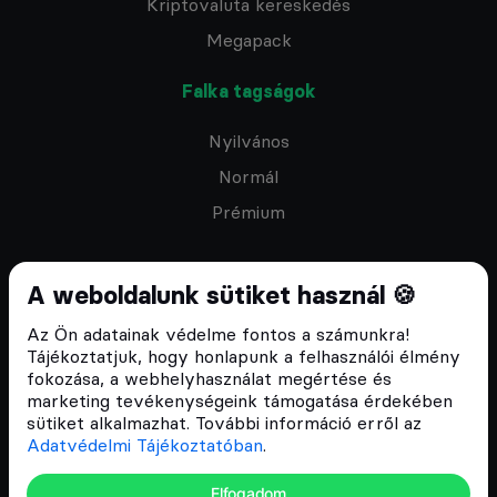
Kriptovaluta kereskedés
Megapack
Falka tagságok
Nyilvános
Normál
Prémium
A weboldalunk sütiket használ 🍪
Az Ön adatainak védelme fontos a számunkra!
Feliratkozom a hírlevélre
Tájékoztatjuk, hogy honlapunk a felhasználói élmény
fokozása, a webhelyhasználat megértése és
marketing tevékenységeink támogatása érdekében
sütiket alkalmazhat. További információ erről az
Adatvédelmi Tájékoztatóban
.
ÁSZF
Elfogadom