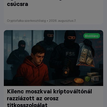
csúcsra
Cryptofalka szerkesztőség • 2026. augusztus 7.
Blokklánc
Kilenc moszkvai kriptováltónál
razziázott az orosz
titkosszolgálat