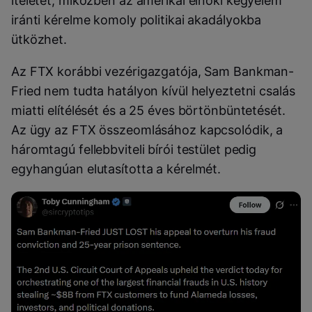
ítéletét, miközben az amerikai elnöki kegyelem
iránti kérelme komoly politikai akadályokba
ütközhet.
Az FTX korábbi vezérigazgatója, Sam Bankman-
Fried nem tudta hatályon kívül helyeztetni csalás
miatti elítélését és a 25 éves börtönbüntetését.
Az ügy az FTX összeomlásához kapcsolódik, a
háromtagú fellebbviteli bírói testület pedig
egyhangúan elutasította a kérelmét.