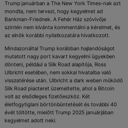
Trump januárban a The New York Times-nak azt
mondta, nem tervezi, hogy kegyelmet ad
Bankman-Friednek. A Fehér Ház szóvivője
szintén nem kívánta kommentálni a kérelmet, és
az elnök korábbi nyilatkozatára hivatkozott.
Mindazonáltal Trump korábban hajlandóságot
mutatott nagy port kavart kegyelmi ügyekben
dönteni, például a Silk Road alapítója, Ross
Ulbricht esetében, nem sokkal hivatalba való
visszatérése után. Ulbricht a dark weben működő
Silk Road piacteret üzemeltette, ahol a Bitcoin
volt az elsődleges fizetőeszköz. Két
életfogytiglani börtönbüntetését és további 40
évét töltötte, mielőtt Trump 2025 januárjában
kegyelmet adott neki.