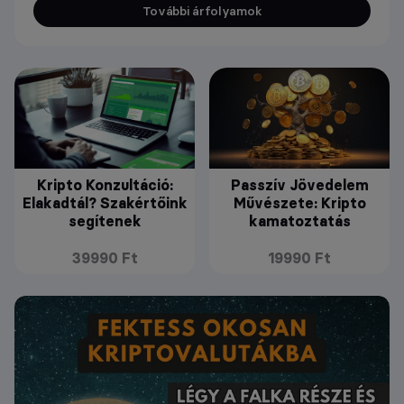
További árfolyamok
Kripto Konzultáció:
Passzív Jövedelem
Elakadtál? Szakértőink
Művészete: Kripto
segítenek
kamatoztatás
39990 Ft
19990 Ft