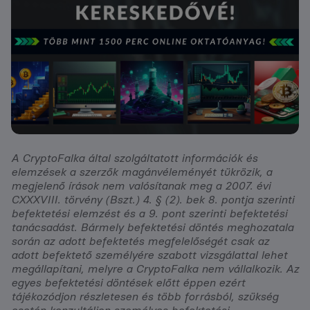
A CryptoFalka által szolgáltatott információk és
elemzések a szerzők magánvéleményét tükrözik, a
megjelenő írások nem valósítanak meg a 2007. évi
CXXXVIII. törvény (Bszt.) 4. § (2). bek 8. pontja szerinti
befektetési elemzést és a 9. pont szerinti befektetési
tanácsadást. Bármely befektetési döntés meghozatala
során az adott befektetés megfelelőségét csak az
adott befektető személyére szabott vizsgálattal lehet
megállapítani, melyre a CryptoFalka nem vállalkozik. Az
egyes befektetési döntések előtt éppen ezért
tájékozódjon részletesen és több forrásból, szükség
esetén konzultáljon személyes befektetési