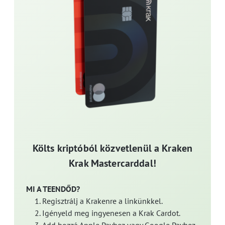
Költs kriptóból közvetlenül a Kraken
Krak Mastercarddal!
MI A TEENDŐD?
Regisztrálj a Krakenre a linkünkkel.
Igényeld meg ingyenesen a Krak Cardot.
Add hozzá Apple Payhez vagy Google Payhez.