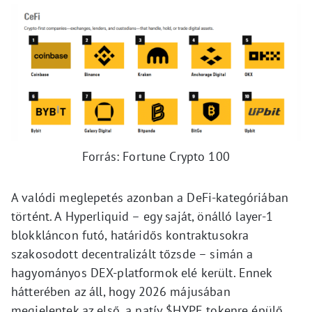
Forrás: Fortune Crypto 100
A valódi meglepetés azonban a DeFi-kategóriában
történt. A Hyperliquid – egy saját, önálló layer-1
blokkláncon futó, határidős kontraktusokra
szakosodott decentralizált tőzsde – simán a
hagyományos DEX-platformok elé került. Ennek
hátterében az áll, hogy 2026 májusában
megjelentek az első, a natív $HYPE tokenre épülő,