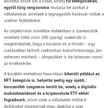
állította össze azt a listát, amely
tíz kategóriában,
egytől tízig rangsorolva
mutatja be azokat a
vállalatokat, amelyek a legnagyobb hatással voltak a
szektor fejlődésére.
Az objektivitás növelése érdekében a szerkesztők
emellett több mint 200 iparági szakértőt is
megkérdeztek, hogy a bizalom és a hírnév – egy
csalásokkal terhelt szektorban kulcsfontosságú, ám
nehezen mérhető – tényezőket is be lehessen vonni
az értékelésbe.
A korábbi esetekhez hasonlóan
kikerült például az
NFT kategória is, helyette pedig egy újabb,
korszerűbb szegmens került be, amely a digitális
eszközkezeléssel és a kriptovaluta ETF-ekkel
foglalkozik
, mivel ezek a vállalatok milliárd
dollárokat mozgatnak meg, alakítja a piac