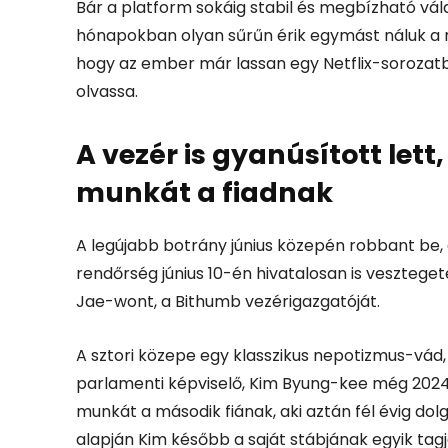
Bár a platform sokáig stabil és megbízható vál
hónapokban olyan sűrűn érik egymást náluk a ra
hogy az ember már lassan egy Netflix-sorozatb
olvassa.
A vezér is gyanúsított let
munkát a fiadnak
A legújabb botrány június közepén robbant be, és
rendőrség június 10-én hivatalosan is vesztege
Jae-wont, a Bithumb vezérigazgatóját.
A sztori közepe egy klasszikus nepotizmus-vád,
parlamenti képviselő, Kim Byung-kee még 2024 
munkát a második fiának, aki aztán fél évig dolg
alapján Kim később a saját stábjának egyik tagjá