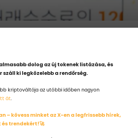
almasabb dolog az új tokenek listázása, és
 száll ki legközelebb a rendőrség.
bb kriptováltója az utóbbi időben nagyon
tt át
.
 – kövess minket az X-en a legfrissebb hírek,
 és trendekért!🚀