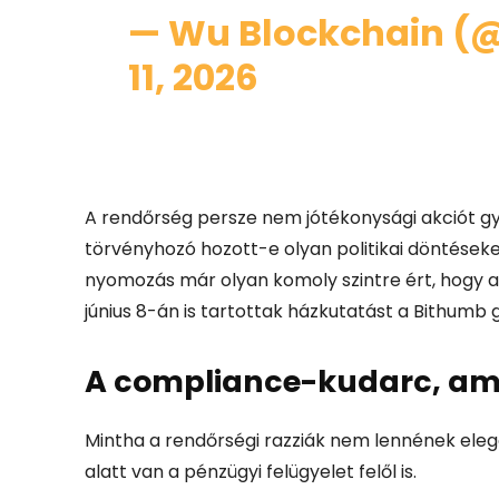
— Wu Blockchain (
11, 2026
A rendőrség persze nem jótékonysági akciót gya
törvényhozó hozott-e olyan politikai döntések
nyomozás már olyan komoly szintre ért, hogy a
június 8-án is tartottak házkutatást a Bithum
A compliance-kudarc, ami 
Mintha a rendőrségi razziák nem lennének ele
alatt van a pénzügyi felügyelet felől is.