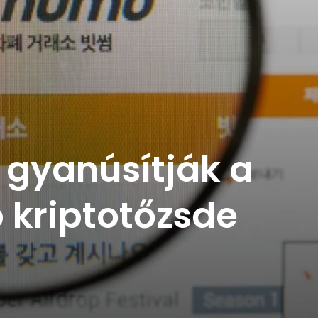
 gyanúsítják a
 kriptotőzsde