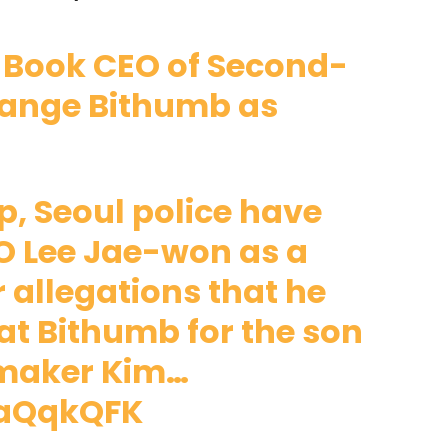
 Book CEO of Second-
hange Bithumb as
, Seoul police have
 Lee Jae-won as a
 allegations that he
at Bithumb for the son
wmaker Kim…
taQqkQFK