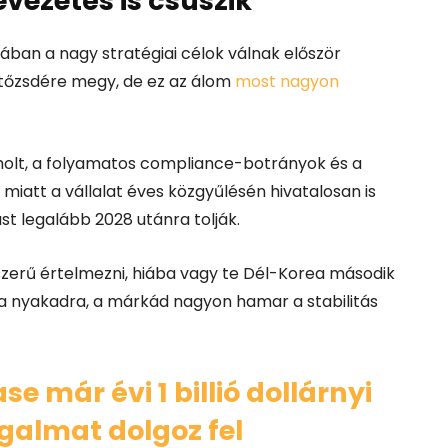
evezetés is csúszik
ában a nagy stratégiai célok válnak először
y tőzsdére megy, de ez az álom
most nagyon
olt, a folyamatos compliance-botrányok és a
iatt a vállalat éves közgyűlésén hivatalosan is
st legalább 2028 utánra tolják.
zerű értelmezni, hiába vagy te Dél-Korea második
 a nyakadra, a márkád nagyon hamar a stabilitás
se már évi 1 billió dollárnyi
galmat dolgoz fel