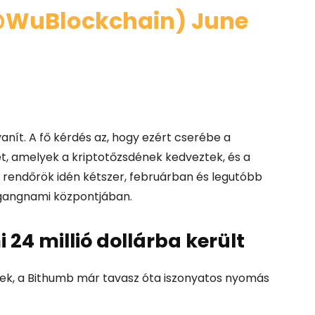
@WuBlockchain)
June
nít. A fő kérdés az, hogy ezért cserébe a
et, amelyek a kriptotőzsdének kedveztek, és a
 rendőrök idén kétszer, februárban és legutóbb
b gangnami központjában.
24 millió dollárba került
gek, a Bithumb már tavasz óta iszonyatos nyomás