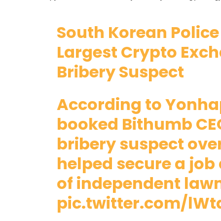
South Korean Police
Largest Crypto Exc
Bribery Suspect
According to Yonhap
booked Bithumb CEO
bribery suspect over
helped secure a job 
of independent la
pic.twitter.com/lW