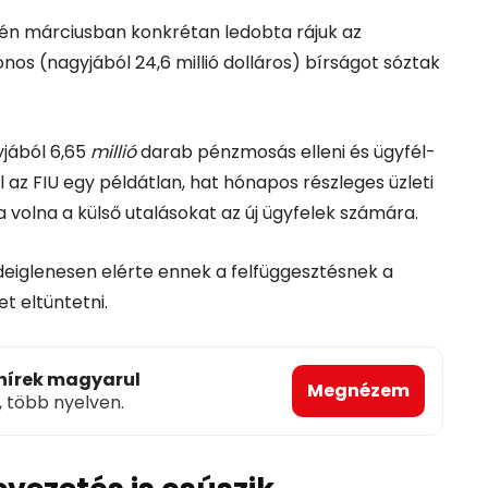
idén márciusban konkrétan ledobta rájuk az
nos (nagyjából 24,6 millió dolláros) bírságot sóztak
yjából 6,65
millió
darab pénzmosás elleni és ügyfél-
l az FIU egy példátlan, hat hónapos részleges üzleti
ta volna a külső utalásokat az új ügyfelek számára.
ideiglenesen elérte ennek a felfüggesztésnek a
et eltüntetni.
 hírek magyarul
Megnézem
, több nyelven.