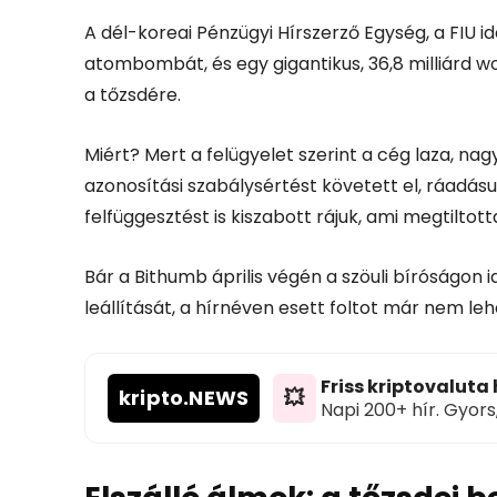
A dél-koreai Pénzügyi Hírszerző Egység, a FIU 
atombombát, és egy gigantikus, 36,8 milliárd wo
a tőzsdére.
Miért? Mert a felügyelet szerint a cég laza, nag
azonosítási szabálysértést követett el, ráadásu
felfüggesztést is kiszabott rájuk, ami megtiltot
Bár a Bithumb április végén a szöuli bíróságon 
leállítását, a hírnéven esett foltot már nem leh
Friss kriptovaluta
kripto
.NEWS
💥
Napi 200+ hír. Gyors