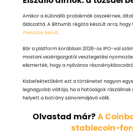
Elszálló álmok: a tőzsdei b
Amikor a különálló problémák összeérnek, által
áldozattá. A Bithumb régóta készült arra, hog
messzire került
.
Bár a platform korábban 2026-os IPO-val szám
mostani vezérigazgatói vesztegetési nyomozás m
elismerték, hogy a nyilvános részvénykibocsátá
Kisbefektetőként ezt a történetet nagyon egys
legnagyobb váltója, ha a hatóságok rászállnak
helyett a botrány szinonimájává válik.
Olvastad már?
A Coinba
stablecoin-for