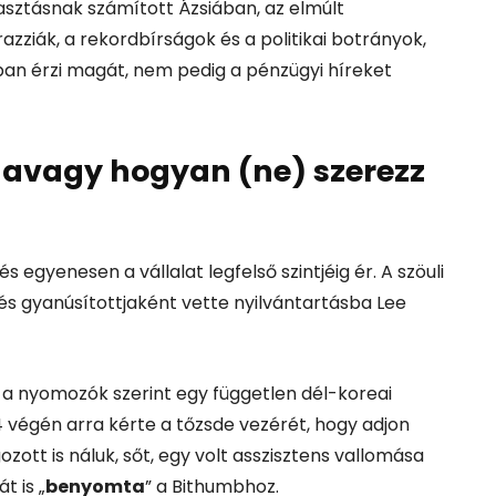
asztásnak számított Ázsiában, az elmúlt
zziák, a rekordbírságok és a politikai botrányok,
an érzi magát, nem pedig a pénzügyi híreket
t, avagy hogyan (ne) szerezz
 egyenesen a vállalat legfelső szintjéig ér. A szöuli
tés gyanúsítottjaként vette nyilvántartásba Lee
 a nyomozók szerint egy független dél-koreai
végén arra kérte a tőzsde vezérét, hogy adjon
ozott is náluk, sőt, egy volt asszisztens vallomása
t is „
benyomta
” a Bithumbhoz.