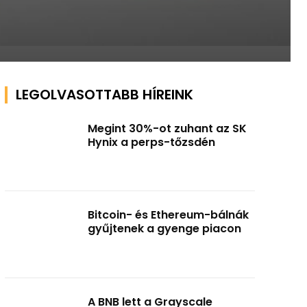
LEGOLVASOTTABB HÍREINK
Megint 30%-ot zuhant az SK
Hynix a perps-tőzsdén
Bitcoin- és Ethereum-bálnák
gyűjtenek a gyenge piacon
A BNB lett a Grayscale