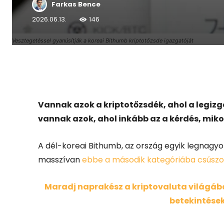
Farkas Bence
2026.06.13.
146
Vesztegetéssel gyanúsítják a koreai Bithumb kriptotőzsde igazgatóját
Facebook
X
Vannak azok a kriptotőzsdék, ahol a legizg
vannak azok, ahol inkább az a kérdés, mikor
A dél-koreai Bithumb, az ország egyik legnagyo
masszívan
ebbe a második kategóriába csúszo
Maradj naprakész a kriptovaluta világában
betekintések