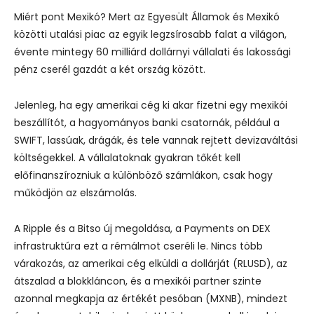
Miért pont Mexikó? Mert az Egyesült Államok és Mexikó
közötti utalási piac az egyik legzsírosabb falat a világon,
évente mintegy 60 milliárd dollárnyi vállalati és lakossági
pénz cserél gazdát a két ország között.
Jelenleg, ha egy amerikai cég ki akar fizetni egy mexikói
beszállítót, a hagyományos banki csatornák, például a
SWIFT, lassúak, drágák, és tele vannak rejtett devizaváltási
költségekkel. A vállalatoknak gyakran tőkét kell
előfinanszírozniuk a különböző számlákon, csak hogy
működjön az elszámolás.
A Ripple és a Bitso új megoldása, a Payments on DEX
infrastruktúra ezt a rémálmot cseréli le. Nincs több
várakozás, az amerikai cég elküldi a dollárját (RLUSD), az
átszalad a blokkláncon, és a mexikói partner szinte
azonnal megkapja az értékét pesóban (MXNB), mindezt