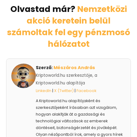
Olvastad már?
Nemzetközi
akció keretein belül
számoltak fel egy pénzmosó
hálózatot
Szerző:
Mészáros András
Kriptoworld.hu szerkesztője, a
Kriptoworld.hu alapítója
LinkedIn
|
X (Twitter)
|
Facebook
A Kriptoworld.hu alapítójaként és
szerkesztőjeként írásaiban azt vizsgálom,
hogyan alakítják át a gazdasági és
technológiai változások az emberek
döntéseit, biztonságérzetét és jövőképét.
Olyan nézőpontból írok, amely a gyors hírek