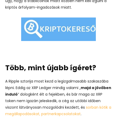
úgy, hogy a stabilcoinok miatt közben nem kell izgulni a
kriptós árfolyam-ingadozások miatt.
Több, mint újabb ígéret?
A Ripple sztorija most kezd a legizgalmasabb szakaszába
lépni. Eddig az XRP Ledger mindig valami „
majd a jövőben
induló
” dologként élt a fejekben, és bár maga az XRP
token nem igazán jeleskedik, a cég az utóbbi időben
viszont látványosan mozgolódni kezdett, és
sorban kötik a
megállapodásokat, partnerkapcsolatokat
.