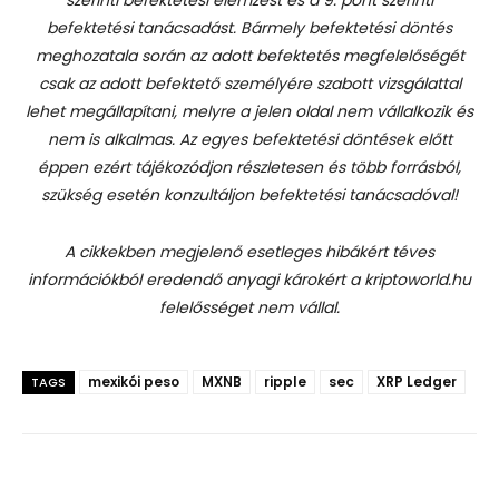
befektetési tanácsadást.
Bármely befektetési döntés
meghozatala során az adott befektetés megfelelőségét
csak az adott befektető személyére szabott vizsgálattal
lehet megállapítani, melyre a jelen oldal nem vállalkozik és
nem is alkalmas. Az egyes befektetési döntések előtt
éppen ezért tájékozódjon részletesen és több forrásból,
szükség esetén konzultáljon befektetési tanácsadóval!
A cikkekben megjelenő esetleges hibákért téves
információkból eredendő anyagi károkért a kriptoworld.hu
felelősséget nem vállal.
mexikói peso
MXNB
ripple
sec
XRP Ledger
TAGS