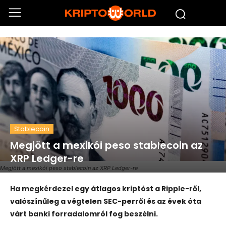
Stablecoin
Megjött a mexikói peso stablecoin az
XRP Ledger-re
Megjött a mexikói peso stablecoin az XRP Ledger-re
Ha megkérdezel egy átlagos kriptóst a Ripple-ről,
valószínűleg a végtelen SEC-perről és az évek óta
várt banki forradalomról fog beszélni.