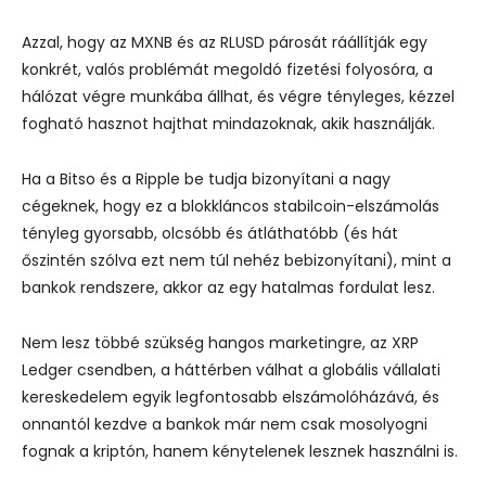
Azzal, hogy az MXNB és az RLUSD párosát ráállítják egy
konkrét, valós problémát megoldó fizetési folyosóra, a
hálózat végre munkába állhat, és végre tényleges, kézzel
fogható hasznot hajthat mindazoknak, akik használják.
Ha a Bitso és a Ripple be tudja bizonyítani a nagy
cégeknek, hogy ez a blokkláncos stabilcoin-elszámolás
tényleg gyorsabb, olcsóbb és átláthatóbb (és hát
őszintén szólva ezt nem túl nehéz bebizonyítani), mint a
bankok rendszere, akkor az egy hatalmas fordulat lesz.
Nem lesz többé szükség hangos marketingre, az XRP
Ledger csendben, a háttérben válhat a globális vállalati
kereskedelem egyik legfontosabb elszámolóházává, és
onnantól kezdve a bankok már nem csak mosolyogni
fognak a kriptón, hanem kénytelenek lesznek használni is.