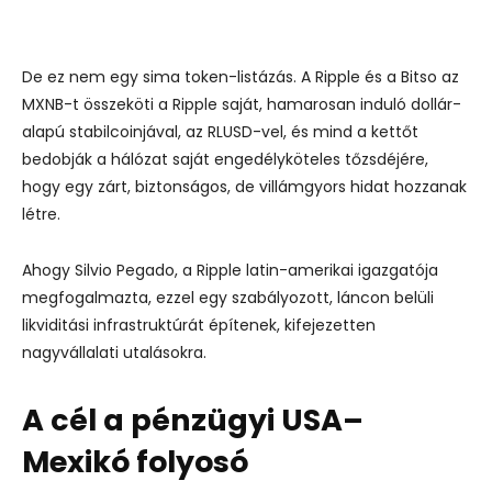
De ez nem egy sima token-listázás. A Ripple és a Bitso az
MXNB-t összeköti a Ripple saját, hamarosan induló dollár-
alapú stabilcoinjával, az RLUSD-vel, és mind a kettőt
bedobják a hálózat saját engedélyköteles tőzsdéjére,
hogy egy zárt, biztonságos, de villámgyors hidat hozzanak
létre.
Ahogy Silvio Pegado, a Ripple latin-amerikai igazgatója
megfogalmazta, ezzel egy szabályozott, láncon belüli
likviditási infrastruktúrát építenek, kifejezetten
nagyvállalati utalásokra.
A cél a pénzügyi USA–
Mexikó folyosó