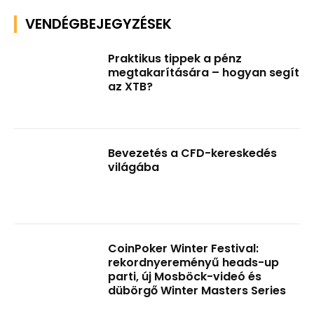
VENDÉGBEJEGYZÉSEK
Praktikus tippek a pénz
megtakarítására – hogyan segít
az XTB?
Bevezetés a CFD-kereskedés
világába
CoinPoker Winter Festival:
rekordnyereményű heads-up
parti, új Mosböck-videó és
dübörgő Winter Masters Series