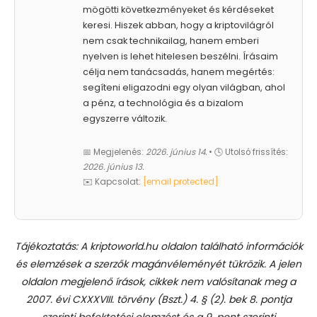
mögötti következményeket és kérdéseket
keresi. Hiszek abban, hogy a kriptovilágról
nem csak technikailag, hanem emberi
nyelven is lehet hitelesen beszélni. Írásaim
célja nem tanácsadás, hanem megértés:
segíteni eligazodni egy olyan világban, ahol
a pénz, a technológia és a bizalom
egyszerre változik.
📅 Megjelenés:
2026. június 14.
• 🕓 Utolsó frissítés:
2026. június 13.
✉️ Kapcsolat:
[email protected]
Tájékoztatás: A kriptoworld.hu oldalon található információk
és elemzések a szerzők magánvéleményét tükrözik. A jelen
oldalon megjelenő írások, cikkek nem valósítanak meg a
2007. évi CXXXVIII. törvény (Bszt.) 4. § (2). bek 8. pontja
szerinti befektetési elemzést és a 9. pont szerinti