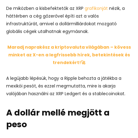
De miközben a kisbefektetők az XRP
grafikonját
nézik, a
háttérben a cég gőzerővel építi azt a valós
infrastruktúrát, amivel a dollármilliárdokat mozgató
globális cégek utalhatnak egymásnak.
Maradj naprakész a kriptovaluta világában – kövess
minket az X-en a legfrissebb hírek, betekintések és
trendekért!🚀
A legújabb lépésük, hogy a Ripple behozta a játékba a
mexikói pesót, és ezzel megmutatta, mire is akarja
valójában használni az XRP Ledgert és a stablecoinokat.
A dollár mellé megjött a
peso