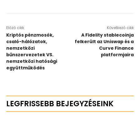
Előző cikk
Következő cikk
Kriptós pénzmosók,
A Fidelity stablecoinja
csaló-hálózatok,
felkerült az Uniswap és a
nemzetközi
Curve Finance
bűnszervezetek VS.
platformjaira
nemzetközi hatósági
együttműködés
LEGFRISSEBB BEJEGYZÉSEINK