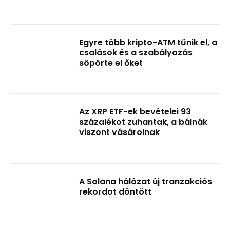
Egyre több kripto-ATM tűnik el, a
csalások és a szabályozás
söpörte el őket
Az XRP ETF-ek bevételei 93
százalékot zuhantak, a bálnák
viszont vásárolnak
A Solana hálózat új tranzakciós
rekordot döntött