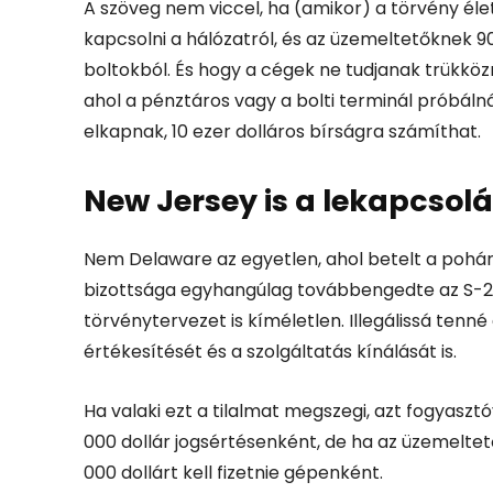
A szöveg nem viccel, ha (amikor) a törvény éle
kapcsolni a hálózatról, és az üzemeltetőknek 90 n
boltokból.
És hogy a cégek ne tudjanak trükközn
ahol a pénztáros vagy a bolti terminál próbálná
elkapnak, 10 ezer dolláros bírságra számíthat.
New Jersey is a lekapcsol
Nem Delaware az egyetlen, ahol betelt a pohá
bizottsága egyhangúlag továbbengedte az S-2141
törvénytervezet is kíméletlen.
Illegálissá tenné
értékesítését és a szolgáltatás kínálását is.
Ha valaki ezt a tilalmat megszegi, azt fogyaszt
000 dollár jogsértésenként, de ha az üzemelte
000 dollárt kell fizetnie gépenként.