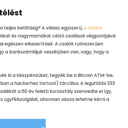
télést
a teljes betiltásig? A válasz egyszerű,
a csalók
pákat és nagymamákat célzó csalások végpontjaivá
tai egészen elkeserítőek.
A csalók rutinszerűen
gy a bankszámlájuk veszélyben van, vagy, hogy a
yék ki a készpénzüket, tegyék be a Bitcoin ATM-be,
jában a hackerhez tartozó) tárcába.
A legutóbbi 333
zalékát a 60 év feletti korosztály szenvedte el így,
s ügyfélszolgálat, ahonnan vissza lehetne kérni a