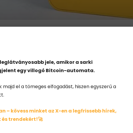
 leglátványosabb jele, amikor a sarki
gjelent egy villogó Bitcoin-automata.
 majd el a tömeges elfogadást, hiszen egyszerű a
t.
 – kövess minket az X-en a legfrissebb hírek,
 és trendekért!🚀