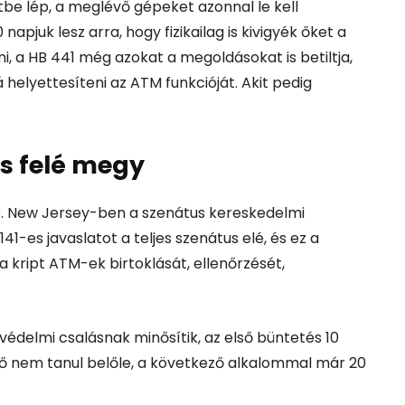
tbe lép, a meglévő gépeket azonnal le kell
apjuk lesz arra, hogy fizikailag is kivigyék őket a
i, a HB 441 még azokat a megoldásokat is betiltja,
 helyettesíteni az ATM funkcióját. Akit pedig
ás felé megy
r. New Jersey-ben a szenátus kereskedelmi
-es javaslatot a teljes szenátus elé, és ez a
 a kript ATM-ek birtoklását, ellenőrzését,
óvédelmi csalásnak minősítik, az első büntetés 10
tő nem tanul belőle, a következő alkalommal már 20