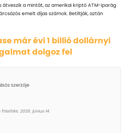
s átveszik a mintát, az amerikai kriptó ATM-iparág
árcsázós emelt díjas számok. Betiltják, aztán
se már évi 1 billió dollárnyi
galmat dolgoz fel
ülsős szerzője
 frissítés:
2026. június 14.