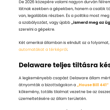
De 2026 közepére valami nagyon durván félre
látnak ezekben a gépekben, hanem a csalók töké
van, legalábbis részben.
És a politika most meg
a szabályozást, vagy újabb
„ismerd meg az üg
szerelni a gépekre.
Két amerikai államban is elindult az a folyam
automatákat a térképről
.
Delaware teljes tiltásra ké
A legkeményebb csapást Delaware állam mérte a
átnyomták a bizottságokon a
„House Bill 441”
kőkemény, totális tilalmat vezetne be az össze
üzemeltetésére az állam területén.