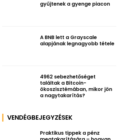
gyűjtenek a gyenge piacon
A BNB lett a Grayscale
alapjának legnagyobb tétele
4962 sebezhetőséget
találtak a Bitcoin-
ökoszisztémában, mikor jön
a nagytakarítás?
VENDÉGBEJEGYZÉSEK
Praktikus tippek a pénz
megtakarítására – hogyan