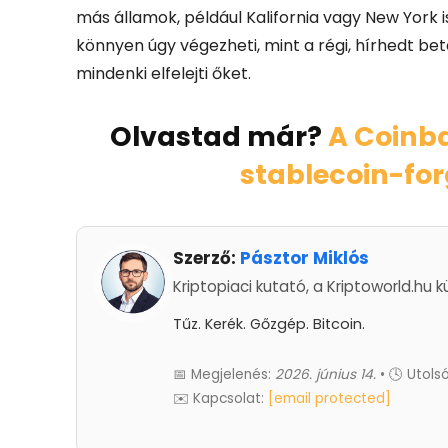
más államok, például Kalifornia vagy New York i
könnyen úgy végezheti, mint a régi, hírhedt bet
mindenki elfelejti őket.
Olvastad már?
A Coinba
stablecoin-for
Szerző:
Pásztor Miklós
Kriptopiaci kutató, a Kriptoworld.hu k
Tűz. Kerék. Gőzgép. Bitcoin.
📅 Megjelenés:
2026. június 14.
• 🕓 Utolsó
✉️ Kapcsolat:
[email protected]