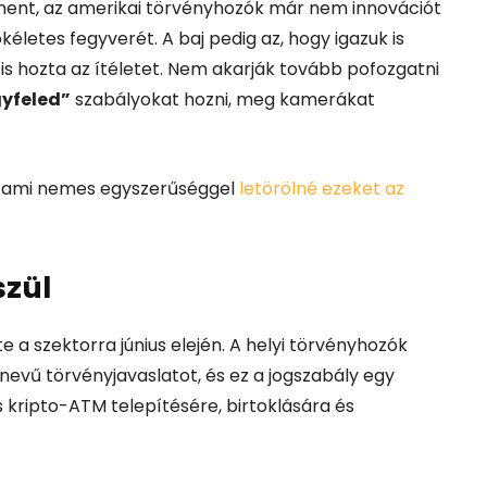
ment, az amerikai törvényhozók már nem innovációt
letes fegyverét. A baj pedig az, hogy igazuk is
 is hozta az ítéletet. Nem akarják tovább pofozgatni
yfeled”
szabályokat hozni, meg kamerákat
at, ami nemes egyszerűséggel
letörölné ezeket az
szül
 szektorra június elején. A helyi törvényhozók
nevű törvényjavaslatot, és ez a jogszabály egy
s kripto-ATM telepítésére, birtoklására és