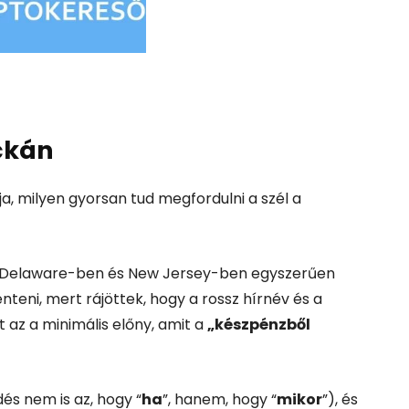
ckán
ja, milyen gyorsan tud megfordulni a szél a
k Delaware-ben és New Jersey-ben egyszerűen
nteni, mert rájöttek, hogy a rossz hírnév és a
 az a minimális előny, amit a
„készpénzből
és nem is az, hogy “
ha
”, hanem, hogy “
mikor
”), és