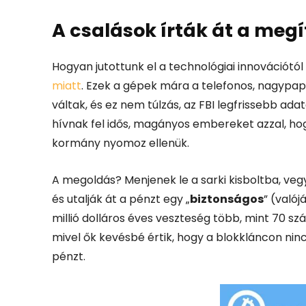
A csalások írták át a megí
Hogyan jutottunk el a technológiai innovációtól 
miatt
.
Ezek a gépek mára a telefonos, nagypa
váltak, és ez nem túlzás, az FBI legfrissebb ada
hívnak fel idős, magányos embereket azzal, ho
kormány nyomoz ellenük.
A megoldás? Menjenek le a sarki kisboltba, veg
és utalják át a pénzt egy „
biztonságos
” (való
millió dolláros éves veszteség több, mint 70 szá
mivel ők kevésbé értik, hogy a blokkláncon ninc
pénzt.