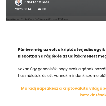
Pásztor Miklós
2026.06.14.
88
Amerikában több állam betiltaná a Bitcoin ATM-eket
Facebook
X
Pár éve még az volt a kriptós terjedés egyik
kisboltban a rágók és az üdítők mellett me
Sokan úgy gondolták, hogy ezek a gépek hozzák
használatuk, és ott vannak mindenki szeme előt
Maradj naprakész a kriptovaluta világában
betekintések