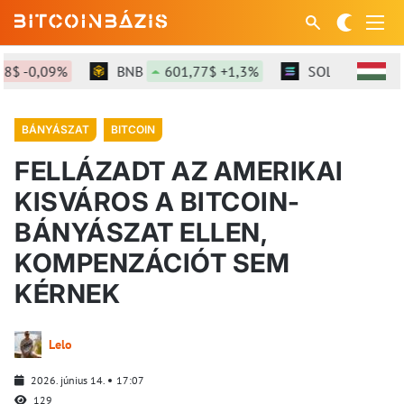
 -0,09%
BNB
601,77$ +1,3%
SOL
76,3$ +2,
BÁNYÁSZAT
BITCOIN
FELLÁZADT AZ AMERIKAI
KISVÁROS A BITCOIN-
BÁNYÁSZAT ELLEN,
KOMPENZÁCIÓT SEM
KÉRNEK
Lelo
2026. június 14.
17:07
129