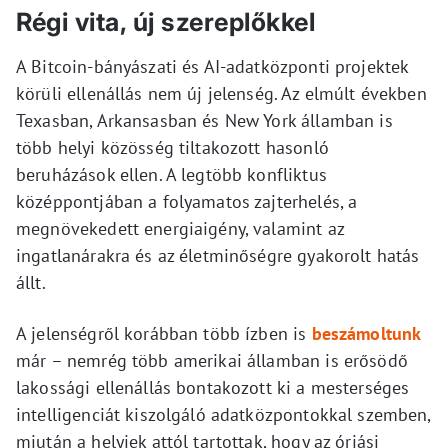
Régi vita, új szereplőkkel
A Bitcoin-bányászati és AI-adatközponti projektek
körüli ellenállás nem új jelenség. Az elmúlt években
Texasban, Arkansasban és New York államban is
több helyi közösség tiltakozott hasonló
beruházások ellen. A legtöbb konfliktus
középpontjában a folyamatos zajterhelés, a
megnövekedett energiaigény, valamint az
ingatlanárakra és az életminőségre gyakorolt hatás
állt.
A jelenségről korábban több ízben is
beszámoltunk
már – nemrég több amerikai államban is erősödő
lakossági ellenállás bontakozott ki a mesterséges
intelligenciát kiszolgáló adatközpontokkal szemben,
miután a helyiek attól tartottak, hogy az óriási