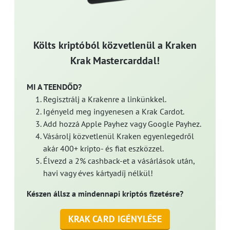
Költs kriptóból közvetlenül a Kraken
Krak Mastercarddal!
MI A TEENDŐD?
Regisztrálj a Krakenre a linkünkkel.
Igényeld meg ingyenesen a Krak Cardot.
Add hozzá Apple Payhez vagy Google Payhez.
Vásárolj közvetlenül Kraken egyenlegedről
akár 400+ kripto- és fiat eszközzel.
Élvezd a 2% cashback-et a vásárlások után,
havi vagy éves kártyadíj nélkül!
Készen állsz a mindennapi kriptós fizetésre?
KRAK CARD IGÉNYLÉSE