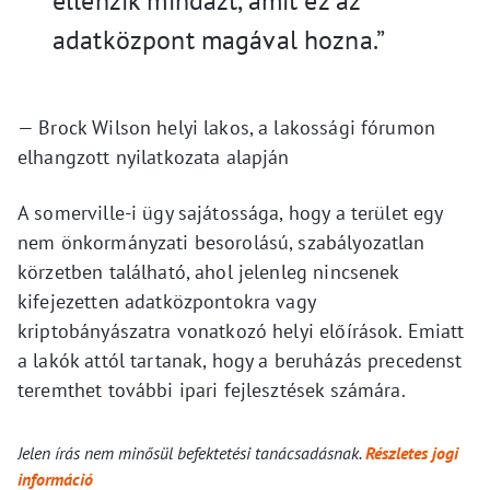
ellenzik mindazt, amit ez az
adatközpont magával hozna.”
— Brock Wilson helyi lakos, a lakossági fórumon
elhangzott nyilatkozata alapján
A somerville-i ügy sajátossága, hogy a terület egy
nem önkormányzati besorolású, szabályozatlan
körzetben található, ahol jelenleg nincsenek
kifejezetten adatközpontokra vagy
kriptobányászatra vonatkozó helyi előírások. Emiatt
a lakók attól tartanak, hogy a beruházás precedenst
teremthet további ipari fejlesztések számára.
Jelen írás nem minősül befektetési tanácsadásnak.
Részletes jogi
információ