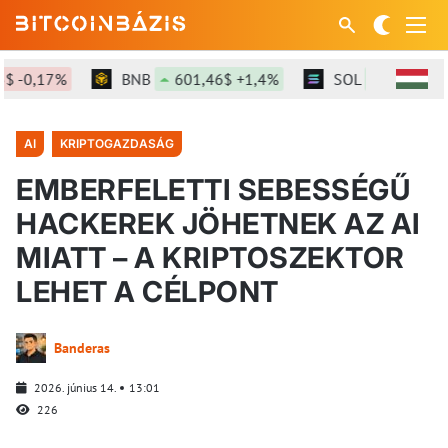
-0,17%
BNB
601,46$ +1,4%
SOL
75,91$ +1,8
AI
KRIPTOGAZDASÁG
EMBERFELETTI SEBESSÉGŰ
HACKEREK JÖHETNEK AZ AI
MIATT – A KRIPTOSZEKTOR
LEHET A CÉLPONT
Banderas
2026. június 14.
13:01
226