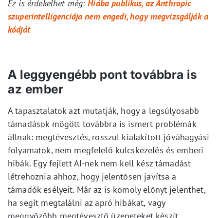
Ez is érdekelhet még:
Hiába publikus, az Anthropic
szuperintelligenciája nem engedi, hogy megvizsgálják a
kódját
A leggyengébb pont továbbra is
az ember
A tapasztalatok azt mutatják, hogy a legsúlyosabb
támadások mögött továbbra is ismert problémák
állnak: megtévesztés, rosszul kialakított jóváhagyási
folyamatok, nem megfelelő kulcskezelés és emberi
hibák. Egy fejlett AI-nek nem kell kész támadást
létrehoznia ahhoz, hogy jelentősen javítsa a
támadók esélyeit. Már az is komoly előnyt jelenthet,
ha segít megtalálni az apró hibákat, vagy
meggyőzőbb megtévesztő üzeneteket készít.