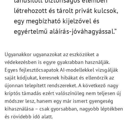
tanúsított biztonságos elemben
létrehozott és tárolt privát kulcsok,
egy megbízható kijelzővel és
egyértelmű aláírás-jóváhagyással.”
Ugyanakkor ugyanazokat az eszközöket a
védekezésben is egyre gyakrabban használják.
Egyes fejlesztőcsapatok AI-modellekkel vizsgálják
saját kódjukat, keresnek hibákat és ellenőrzik az
újonnan telepített rendszereket. A következő nagy
kriptós támadás ezért valószínűleg nem teljesen új
módszer lesz, hanem egy már ismert gyengeség
kihasználása – csak gyorsabban, nagyobb léptékben
és rövidebb idő alatt.