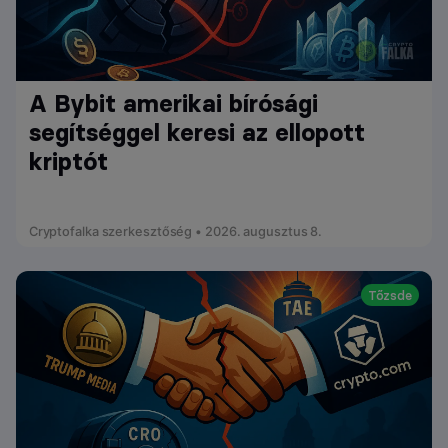
A Bybit amerikai bírósági
segítséggel keresi az ellopott
kriptót
Cryptofalka szerkesztőség • 2026. augusztus 8.
Tőzsde