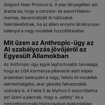
dolgozó Near Protocol is. A piac lényegében azt
árazta be, hogy a cenzúra- és exporttilalom-
mentes, decentralizált AI hálózatok
felértékelődnek, ha az állam ennyire látványosan
belenyúl a nagy modellek hozzáférésébe.
Mit üzen az Anthropic-ügy az
AI szabályozás jövőjéről az
Egyesült Államokban
Az Anthropic-ügy egyik legfontosabb tanulsága,
hogy az USA kormánya pillanatok alatt képes
érdemben belenyúlni a nagy, felhős AI-modellek
elérhetőségébe, akár globális felhasználók
számára is. A Fable 5 és Mythos 5 exporttilalma
azt üzeni a piacnak, hogy a „safety” és a
nemzetbiztonság hívószavaival gyakorlatilag