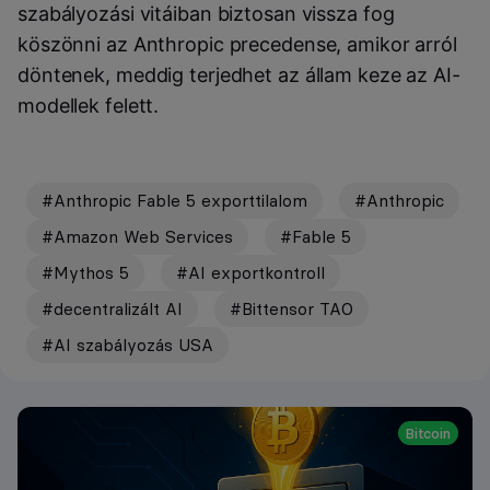
szabályozási vitáiban biztosan vissza fog
köszönni az Anthropic precedense, amikor arról
döntenek, meddig terjedhet az állam keze az AI-
modellek felett.
#Anthropic Fable 5 exporttilalom
#Anthropic
#Amazon Web Services
#Fable 5
#Mythos 5
#AI exportkontroll
#decentralizált AI
#Bittensor TAO
#AI szabályozás USA
Bitcoin