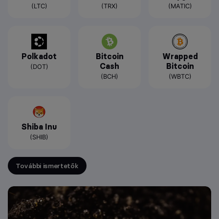
(LTC)
(TRX)
(MATIC)
Polkadot
Bitcoin
Wrapped
Cash
Bitcoin
(DOT)
(BCH)
(WBTC)
Shiba Inu
(SHIB)
További ismertetők