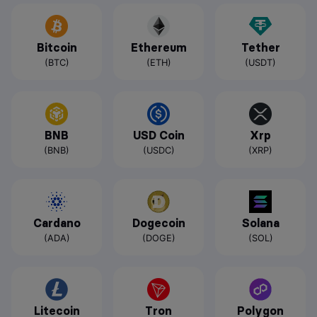
Bitcoin
Ethereum
Tether
(BTC)
(ETH)
(USDT)
BNB
USD Coin
Xrp
(BNB)
(USDC)
(XRP)
Cardano
Dogecoin
Solana
(ADA)
(DOGE)
(SOL)
Litecoin
Tron
Polygon