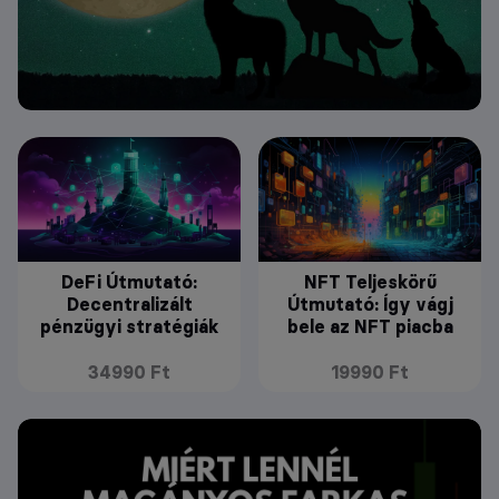
DeFi Útmutató:
NFT Teljeskörű
Decentralizált
Útmutató: Így vágj
pénzügyi stratégiák
bele az NFT piacba
34990 Ft
19990 Ft