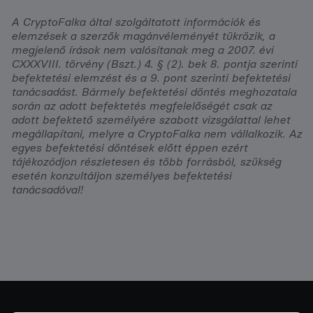
A CryptoFalka által szolgáltatott információk és
elemzések a szerzők magánvéleményét tükrözik, a
megjelenő írások nem valósítanak meg a 2007. évi
CXXXVIII. törvény (Bszt.) 4. § (2). bek 8. pontja szerinti
befektetési elemzést és a 9. pont szerinti befektetési
tanácsadást. Bármely befektetési döntés meghozatala
során az adott befektetés megfelelőségét csak az
adott befektető személyére szabott vizsgálattal lehet
megállapítani, melyre a CryptoFalka nem vállalkozik. Az
egyes befektetési döntések előtt éppen ezért
tájékozódjon részletesen és több forrásból, szükség
esetén konzultáljon személyes befektetési
tanácsadóval!