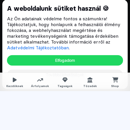
Cryptofalka 2018 óta
A weboldalunk sütiket használ 🍪
Szívünkön viseljük a blokklánc technológia
Az Ön adatainak védelme fontos a számunkra!
népszerűsítését Magyarországon, ezért 2018 óta a
Tájékoztatjuk, hogy honlapunk a felhasználói élmény
Cryptofalka célja, hogy biztosítsa a hazai közösség
fokozása, a webhelyhasználat megértése és
és vállalatok digitális oktatását és fejlődését.
marketing tevékenységeink támogatása érdekében
sütiket alkalmazhat. További információ erről az
Adatvédelmi Tájékoztatóban
.
Oldalak
Elfogadom
Hírek
További lehetőségek
Árfolyamok
Rólunk
Kezdőknek
Árfolyamok
Tagságok
Tőzsdék
Shop
Karrier
Media
Oktatás