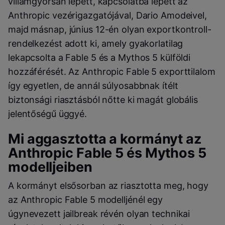
villámgyorsan lépett, kapcsolatba lépett az
Anthropic vezérigazgatójával, Dario Amodeivel,
majd másnap, június 12-én olyan exportkontroll-
rendelkezést adott ki, amely gyakorlatilag
lekapcsolta a Fable 5 és a Mythos 5 külföldi
hozzáférését. Az Anthropic Fable 5 exporttilalom
így egyetlen, de annál súlyosabbnak ítélt
biztonsági riasztásból nőtte ki magát globális
jelentőségű üggyé.
Mi aggasztotta a kormányt az
Anthropic Fable 5 és Mythos 5
modelljeiben
A kormányt elsősorban az riasztotta meg, hogy
az Anthropic Fable 5 modelljénél egy
úgynevezett jailbreak révén olyan technikai