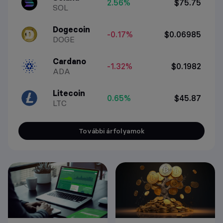
2.56%
$75.75
SOL
Dogecoin
-0.17%
$0.06985
DOGE
Cardano
-1.32%
$0.1982
ADA
Litecoin
0.65%
$45.87
LTC
További árfolyamok