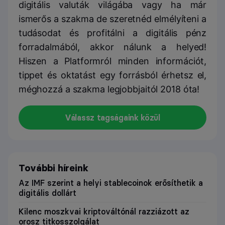
digitális valuták világába vagy ha már
ismerős a szakma de szeretnéd elmélyíteni a
tudásodat és profitálni a digitális pénz
forradalmából, akkor nálunk a helyed!
Hiszen a Platformról minden információt,
tippet és oktatást egy forrásból érhetsz el,
méghozzá a szakma legjobbjaitól 2018 óta!
Válassz tagságaink közül
További híreink
Az IMF szerint a helyi stablecoinok erősíthetik a
digitális dollárt
Kilenc moszkvai kriptováltónál razziázott az
orosz titkosszolgálat