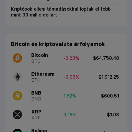
Kriptósok elleni támadásokkal loptak el több
mint 30 millió dollárt
Bitcoin és kriptovaluta árfolyamok
Bitcoin
-0.23%
$64,750.48
BTC
Ethereum
-0.06%
$1,912.25
ETH
BNB
1.52%
$600.51
BNB
XRP
0.16%
$1.03
XRP
Solana