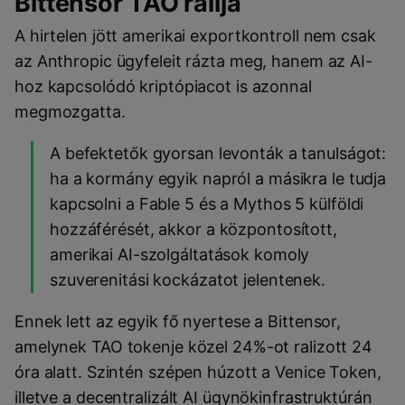
Bittensor TAO ralija
A hirtelen jött amerikai exportkontroll nem csak
az Anthropic ügyfeleit rázta meg, hanem az AI-
hoz kapcsolódó kriptópiacot is azonnal
megmozgatta.
A befektetők gyorsan levonták a tanulságot:
ha a kormány egyik napról a másikra le tudja
kapcsolni a Fable 5 és a Mythos 5 külföldi
hozzáférését, akkor a központosított,
amerikai AI-szolgáltatások komoly
szuverenitási kockázatot jelentenek.
Ennek lett az egyik fő nyertese a Bittensor,
amelynek TAO tokenje közel 24%-ot ralizott 24
óra alatt. Szintén szépen húzott a Venice Token,
illetve a decentralizált AI ügynökinfrastruktúrán