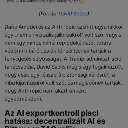
(Forrás:
David Sacks
)
Dario Amodei és az Anthropic szerint ugyanakkor
egy „nem univerzális jailbreakről” volt szó, vagyis
nem egy mindenkinél reprodukálható, totális
védelmi hibáról, és ők félreértésnek tartják a
fenyegetés súlyosságát. A Trump-adminisztráció
tanácsadója, David Sacks mégis úgy fogalmazott,
hogy csak egy „ésszerű biztonsági kérésről”, a
hiba kijavításáról volt szó, és meglepőnek tartják,
hogy Anthropic nem akart önként
együttműködni.
Az AI exportkontroll piaci
hatása: decentralizált AI és