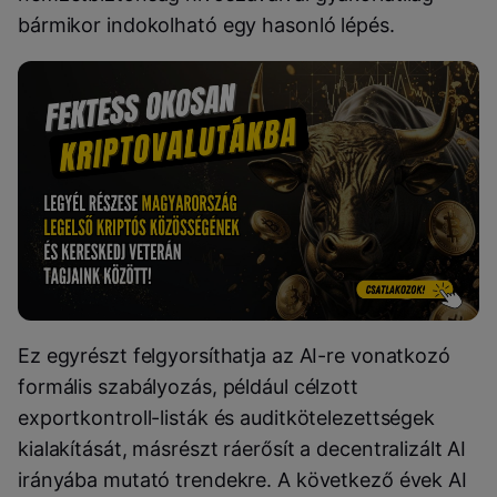
bármikor indokolható egy hasonló lépés.
Ez egyrészt felgyorsíthatja az AI-re vonatkozó
formális szabályozás, például célzott
exportkontroll-listák és auditkötelezettségek
kialakítását, másrészt ráerősít a decentralizált AI
irányába mutató trendekre. A következő évek AI