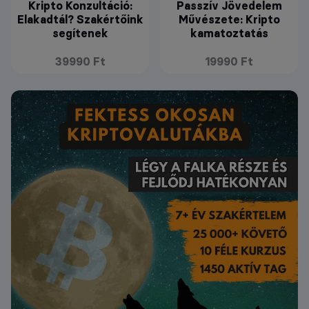
Kripto Konzultáció:
Passzív Jövedelem
Elakadtál? Szakértőink
Művészete: Kripto
segítenek
kamatoztatás
39990 Ft
19990 Ft