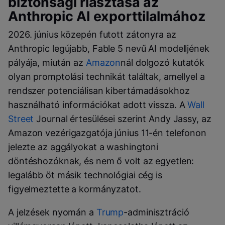
biztonsági riasztása az
Anthropic AI exporttilalmához
2026. június közepén futott zátonyra az
Anthropic legújabb, Fable 5 nevű AI modelljének
pályája, miután az
Amazon
nál dolgozó kutatók
olyan promptolási technikát találtak, amellyel a
rendszer potenciálisan kibertámadásokhoz
használható információkat adott vissza. A
Wall
Street
Journal értesülései szerint Andy Jassy, az
Amazon vezérigazgatója június 11-én telefonon
jelezte az aggályokat a washingtoni
döntéshozóknak, és nem ő volt az egyetlen:
legalább öt másik technológiai cég is
figyelmeztette a kormányzatot.
A jelzések nyomán a
Trump
-adminisztráció