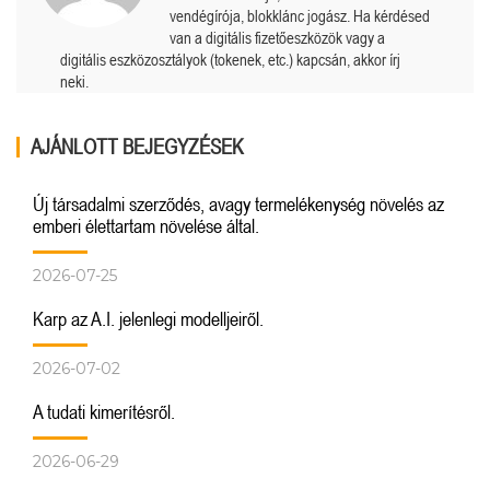
vendégírója, blokklánc jogász. Ha kérdésed
van a digitális fizetőeszközök vagy a
digitális eszközosztályok (tokenek, etc.) kapcsán, akkor írj
neki.
AJÁNLOTT BEJEGYZÉSEK
Új társadalmi szerződés, avagy termelékenység növelés az
emberi élettartam növelése által.
2026-07-25
Karp az A.I. jelenlegi modelljeiről.
2026-07-02
A tudati kimerítésről.
2026-06-29