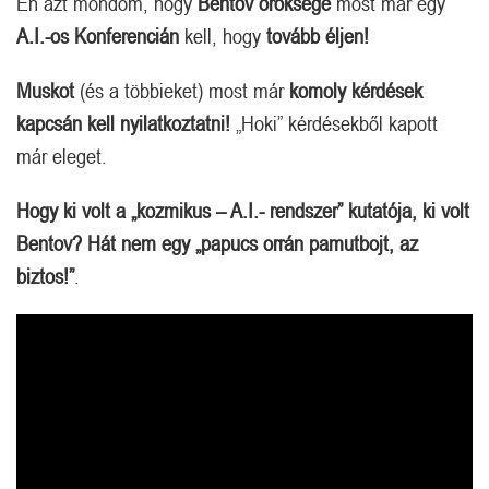
Én azt mondom, hogy
Bentov öröksége
most már egy
A.I.-os Konferencián
kell, hogy
tovább éljen!
Muskot
(és a többieket) most már
komoly kérdések
kapcsán kell nyilatkoztatni!
„Hoki” kérdésekből kapott
már eleget.
Hogy ki volt a „kozmikus – A.I.- rendszer” kutatója, ki volt
Bentov? Hát nem egy „papucs orrán pamutbojt, az
biztos!”
.