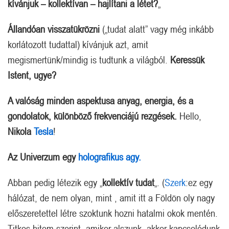
kívánjuk – kollektívan – hajlítani a létet?
„
Állandóan visszatükrözni
(„tudat alatt” vagy még inkább
korlátozott tudattal) kívánjuk azt, amit
megismertünk/mindig is tudtunk a világból.
Keressük
Istent, ugye?
A valóság minden aspektusa anyag, energia, és a
gondolatok, különböző frekvenciájú rezgések.
Hello,
Nikola
Tesla
!
Az Univerzum egy
holografikus agy.
Abban pedig létezik egy „
kollektív tudat
„. (
Szerk
:ez egy
hálózat, de nem olyan, mint , amit itt a Földön oly nagy
előszeretettel létre szoktunk hozni hatalmi okok mentén.
Titkos hitem szerint, amikor alszunk, akkor kapcsolódunk