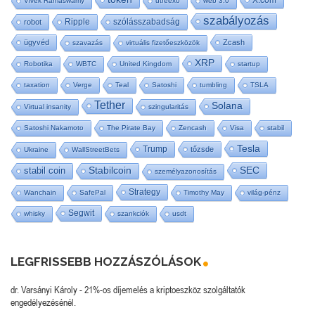
Vivek Ramaswamy
utreexo
web 3.0
szabályozás
Ripple
szólásszabadság
robot
ügyvéd
Zcash
szavazás
virtuális fizetőeszközök
XRP
Robotika
WBTC
United Kingdom
startup
taxation
Verge
Teal
Satoshi
tumbling
TSLA
Tether
Solana
Virtual insanity
szingularitás
Satoshi Nakamoto
The Pirate Bay
Zencash
Visa
stabil
Tesla
Trump
tőzsde
Ukraine
WallStreetBets
SEC
stabil coin
Stabilcoin
személyazonosítás
Strategy
Wanchain
SafePal
Timothy May
világ-pénz
Segwit
whisky
szankciók
usdt
LEGFRISSEBB HOZZÁSZÓLÁSOK
dr. Varsányi Károly
-
21%-os díjemelés a kriptoeszköz szolgáltatók
engedélyezésénél.