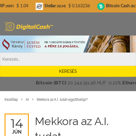
Digitalcash.hu
.04
Stellar
$ 0.163236
Bitcoin Cash
$ 215.02
(XLM)
(BCH)
Bitcoin (BTC)
20 344 511,46 HUF
-0,22%
Ethereum 
Kezdőlap
AI
Mekkora az A.I. tudat-együtthatója?
Mekkora az A.I.
14
JÚN