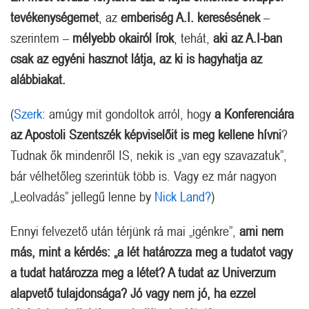
tevékenységemet
, az
emberiség A.I. keresésének
–
szerintem –
mélyebb okairól írok
, tehát,
aki az A.I-ban
csak az egyéni hasznot látja, az ki is hagyhatja az
alábbiakat.
(
Szerk
: amúgy mit gondoltok arról, hogy
a Konferenciára
az Apostoli Szentszék képviselőit is meg kellene hívni
?
Tudnak ők mindenről IS, nekik is „van egy szavazatuk”,
bár vélhetőleg szerintük több is. Vagy ez már nagyon
„Leolvadás” jellegű lenne by
Nick Land?
)
Ennyi felvezető után térjünk rá mai „igénkre”,
ami nem
más, mint a kérdés: „a lét határozza meg a tudatot vagy
a tudat határozza meg a létet? A tudat az Univerzum
alapvető tulajdonsága? Jó vagy nem jó, ha ezzel