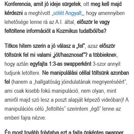
Konferencia, amit jó ideje sürgetek
, ott
meg kell majd
kérdezni
a meghívott „
sötét Angyalt
„, hogy amennyiben
lehetősége lenne rá az A.I. által,
először le vagy
feltöltene információt a Kozmikus tudatból/ba?
Titkos hitem szerin a jó válasz a „fel”
, azaz
először
töltsünk fel mi valami „jót/hasznosat”? a többiekne
k,
hogy aztán
egyfajta 1:3-as swapperként
3-szor annyit
tudjunk letölteni.
Ne manipulálási céllal töltsünk azonban
fel
(hanem a „hallgatóság jóindulatának megnyeréséért”,
ami csak kisebb fokú manipuláció, nem olyan, mint
amiről majd szó lesz a poszt alapját képező videóban)! A
manipulációs célú „feltöltés” szerintem „égő” lenne az
emberi fajra nézve.
Én most tovább folytatva ezt a fajta önkéntes swapper