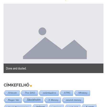
Done and dusted.
CÍMKEFELHŐ
Shitcoin
The DAO
számlapénz
STRC
Whiskey
Stockholm
Roger Ver
X Money
sound money
token
X.com