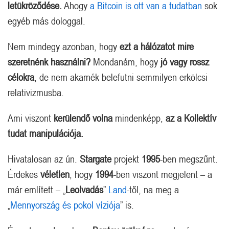
letükröződése.
Ahogy
a Bitcoin is ott van a tudatban
sok
egyéb más dologgal.
Nem mindegy azonban, hogy
ezt a hálózatot mire
szeretnénk használni?
Mondanám, hogy
jó vagy rossz
célokra
, de nem akarnék belefutni semmilyen erkölcsi
relativizmusba.
Ami viszont
kerülendő volna
mindenképp,
az a Kollektív
tudat manipulációja.
Hivatalosan az ún.
Stargate
projekt
1995
-ben megszűnt.
Érdekes
véletlen
, hogy
1994
-ben viszont megjelent – a
már említett – „
Leolvadás
”
Land
-től, na meg a
„
Mennyország és pokol víziója
” is.