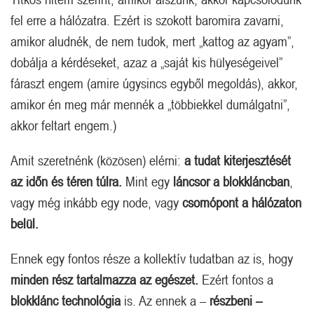
fel erre a hálózatra. Ezért is szokott baromira zavarni,
amikor aludnék, de nem tudok, mert „kattog az agyam”,
dobálja a kérdéseket, azaz a „saját kis hülyeségeivel”
fáraszt engem (amire úgysincs egyből megoldás), akkor,
amikor én meg már mennék a „többiekkel dumálgatni”,
akkor feltart engem.)
Amit szeretnénk (közösen) elérni:
a tudat kiterjesztését
az időn és téren túlra.
Mint egy
láncsor a blokkláncban
,
vagy még inkább egy node, vagy
csomópont a hálózaton
belül.
Ennek egy fontos része a kollektív tudatban az is, hogy
minden rész tartalmazza az egészet.
Ezért fontos a
blokklánc technológia
is. Az ennek a –
részbeni –