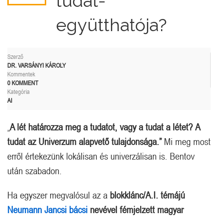
tudat-
együtthatója?
Szerző
DR. VARSÁNYI KÁROLY
Kommentek
0 KOMMENT
Kategória
AI
„
A lét határozza meg a tudatot, vagy a tudat a létet?
A
tudat az Univerzum alapvető tulajdonsága.”
Mi meg most
erről értekezünk lokálisan és univerzálisan is. Bentov
után szabadon.
Ha egyszer megvalósul az a
blokklánc/A.I. témájú
Neumann Jancsi bácsi
nevével fémjelzett magyar