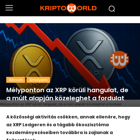
Altcoin
Árfolyam
Mélyponton az XRP körüli hangulat, de
a múlt alapján közeleghet a fordulat
Mélyponton az XRP körüli hangulat, de a múlt alapján közeleghet a fordulat
A közösségi aktivitás csökken, annak ellenére, hogy
az XRP Ledgeren és a tágabb ökoszisztéma
kezdeményezéseiben továbbra is zajlanak a