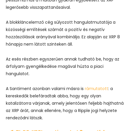
legerősebb visszapattanásaival.
A blokkláncelemző cég súlyozott hangulatmutatója a
közösségi említések számát a pozitív és negatív
hozzászólások arányával kombinálja. Ez alapján az XRP 8
hónapja nem látott szinteken áll.
Az esés részben egyszerűen annak tudható be, hogy az
árfolyam gyengélkedése magával húzta a piaci
hangulatot.
A Santiment azonban valami másra is
rámutatott
: a
kereskedők belefáradtak abba, hogy egy olyan
katalizátorra várjanak, amely jelentősen feljebb hajthatná
az XRP árát, annak ellenére, hogy a Ripple jogi helyzete
rendeződni látszik.