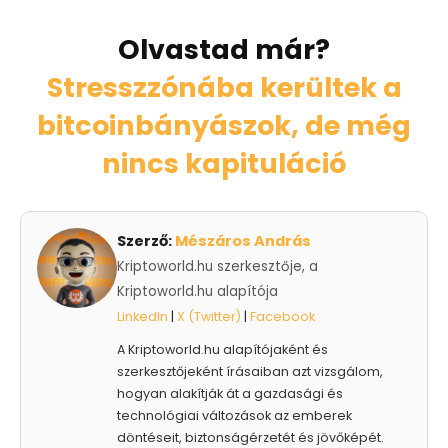
Olvastad már?
Stresszzónába kerültek a
bitcoinbányászok, de még
nincs kapituláció
Szerző:
Mészáros András
Kriptoworld.hu szerkesztője, a
Kriptoworld.hu alapítója
LinkedIn
|
X (Twitter)
|
Facebook
A Kriptoworld.hu alapítójaként és
szerkesztőjeként írásaiban azt vizsgálom,
hogyan alakítják át a gazdasági és
technológiai változások az emberek
döntéseit, biztonságérzetét és jövőképét.