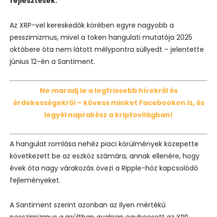
fejlesztések.
Az XRP-vel kereskedők körében egyre nagyobb a
pesszimizmus, mivel a token hangulati mutatója 2025
októbere óta nem látott mélypontra süllyedt – jelentette
június 12-én a Santiment.
Ne maradj le a legfrissebb hírekről és
érdekességekről – kövess minket Facebookon is, és
legyél naprakész a kriptovilágban!
A hangulat romlása nehéz piaci körülmények közepette
következett be az eszköz számára, annak ellenére, hogy
évek óta nagy várakozás övezi a Ripple-höz kapcsolódó
fejleményeket.
A Santiment szerint azonban az ilyen mértékű
pesszimizmus a múltban gyakran egybeesett az XRP