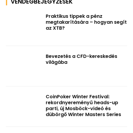
VENDÉGBEJEGYZÉSEK
Praktikus tippek a pénz
megtakarítására – hogyan segít
az XTB?
Bevezetés a CFD-kereskedés
világába
CoinPoker Winter Festival:
rekordnyereményű heads-up
parti, új Mosböck-videó és
dübörgő Winter Masters Series