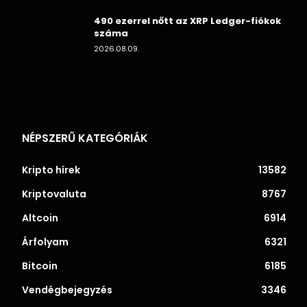
490 ezerrel nőtt az XRP Ledger-fiókok
száma
2026.08.09.
NÉPSZERŰ KATEGÓRIÁK
Kripto hírek
13582
Kriptovaluta
8767
Altcoin
6914
Árfolyam
6321
Bitcoin
6185
Vendégbejegyzés
3346