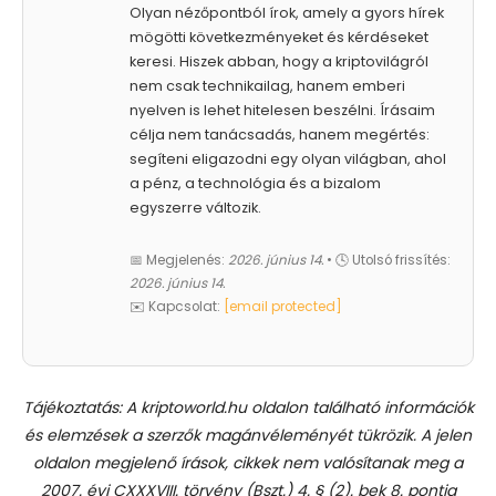
Olyan nézőpontból írok, amely a gyors hírek
mögötti következményeket és kérdéseket
keresi. Hiszek abban, hogy a kriptovilágról
nem csak technikailag, hanem emberi
nyelven is lehet hitelesen beszélni. Írásaim
célja nem tanácsadás, hanem megértés:
segíteni eligazodni egy olyan világban, ahol
a pénz, a technológia és a bizalom
egyszerre változik.
📅 Megjelenés:
2026. június 14.
• 🕓 Utolsó frissítés:
2026. június 14.
✉️ Kapcsolat:
[email protected]
Tájékoztatás: A kriptoworld.hu oldalon található információk
és elemzések a szerzők magánvéleményét tükrözik. A jelen
oldalon megjelenő írások, cikkek nem valósítanak meg a
2007. évi CXXXVIII. törvény (Bszt.) 4. § (2). bek 8. pontja