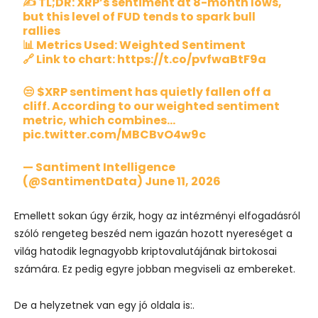
✍️ TL;DR: XRP’s sentiment at 8-month lows,
but this level of FUD tends to spark bull
rallies
📊 Metrics Used: Weighted Sentiment
🔗 Link to chart:
https://t.co/pvfwaBtF9a
😒
$XRP
sentiment has quietly fallen off a
cliff. According to our weighted sentiment
metric, which combines…
pic.twitter.com/MBCBvO4w9c
— Santiment Intelligence
(@SantimentData)
June 11, 2026
Emellett sokan úgy érzik, hogy az intézményi elfogadásról
szóló rengeteg beszéd nem igazán hozott nyereséget a
világ hatodik legnagyobb kriptovalutájának birtokosai
számára. Ez pedig egyre jobban megviseli az embereket.
De a helyzetnek van egy jó oldala is:.