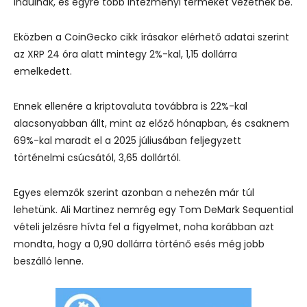
indulnak, és egyre több intézményi terméket vezetnek be.
Eközben a CoinGecko cikk írásakor elérhető adatai szerint
az XRP 24 óra alatt mintegy 2%-kal, 1,15 dollárra
emelkedett.
Ennek ellenére a kriptovaluta továbbra is 22%-kal
alacsonyabban állt, mint az előző hónapban, és csaknem
69%-kal maradt el a 2025 júliusában feljegyzett
történelmi csúcsától, 3,65 dollártól.
Egyes elemzők szerint azonban a nehezén már túl
lehetünk. Ali Martinez nemrég egy Tom DeMark Sequential
vételi jelzésre hívta fel a figyelmet, noha korábban azt
mondta, hogy a 0,90 dollárra történő esés még jobb
beszálló lenne.