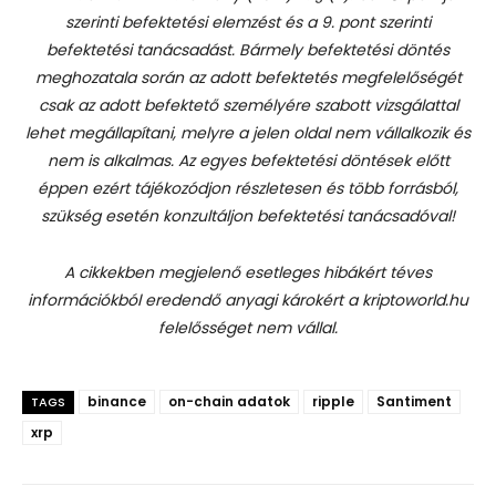
szerinti befektetési elemzést és a 9. pont szerinti
befektetési tanácsadást.
Bármely befektetési döntés
meghozatala során az adott befektetés megfelelőségét
csak az adott befektető személyére szabott vizsgálattal
lehet megállapítani, melyre a jelen oldal nem vállalkozik és
nem is alkalmas. Az egyes befektetési döntések előtt
éppen ezért tájékozódjon részletesen és több forrásból,
szükség esetén konzultáljon befektetési tanácsadóval!
A cikkekben megjelenő esetleges hibákért téves
információkból eredendő anyagi károkért a kriptoworld.hu
felelősséget nem vállal.
binance
on-chain adatok
ripple
Santiment
TAGS
xrp