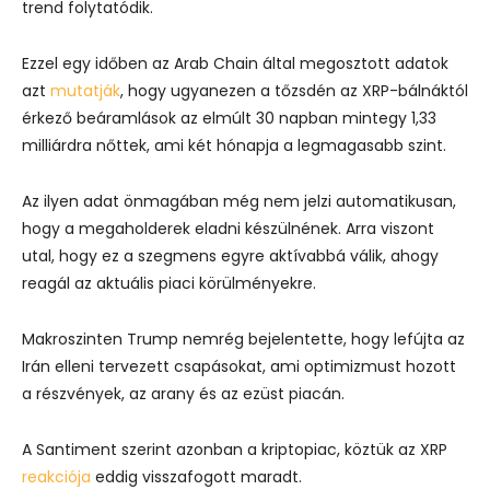
trend folytatódik.
Ezzel egy időben az Arab Chain által megosztott adatok
azt
mutatják
, hogy ugyanezen a tőzsdén az XRP-bálnáktól
érkező beáramlások az elmúlt 30 napban mintegy 1,33
milliárdra nőttek, ami két hónapja a legmagasabb szint.
Az ilyen adat önmagában még nem jelzi automatikusan,
hogy a megaholderek eladni készülnének. Arra viszont
utal, hogy ez a szegmens egyre aktívabbá válik, ahogy
reagál az aktuális piaci körülményekre.
Makroszinten Trump nemrég bejelentette, hogy lefújta az
Irán elleni tervezett csapásokat, ami optimizmust hozott
a részvények, az arany és az ezüst piacán.
A Santiment szerint azonban a kriptopiac, köztük az XRP
reakciója
eddig visszafogott maradt.