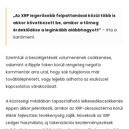
„Az XRP legerősebb felpattanásai közül több is
akkor következett be, amikor a tömeg
érdeklődése a leginkább alábbhagyott”
– írta a
Santiment.
Szerintük a beszélgetések volumenének csökkenése,
valamint a Ripple token körüli rengeteg negatív
kommentár arra utal, hogy sok tulajdonos már
továbbléphetett, vagy lejjebb adhatta az eszközzel
kapcsolatos várakozásait.
A közösségi médiában tapasztalható lelkesedéscsökkenés
éppen akkor jelentkezik, amikor az XRP-ökoszisztéma körül
élénk fejlesztési tevékenység zajlik. Növekszik az XRP
Ledger használata, új tokenizációs kezdeményezések