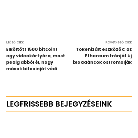
Előző cikk
Következő cikk
Elköltött 1500 bitcoint
Tokenizált eszközök: az
egy videokártyára, most
Ethereum trónját új
pedig abból él, hogy
blokkláncok ostromolják
mások bitcoinját védi
LEGFRISSEBB BEJEGYZÉSEINK