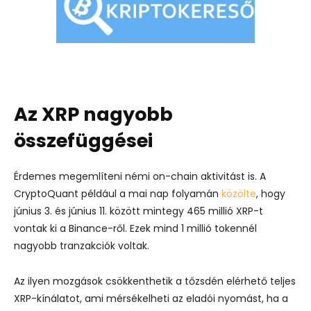
Az XRP nagyobb
összefüggései
Érdemes megemlíteni némi on-chain aktivitást is. A
CryptoQuant például a mai nap folyamán
közölte
, hogy
június 3. és június 11. között mintegy 465 millió XRP-t
vontak ki a Binance-ről. Ezek mind 1 millió tokennél
nagyobb tranzakciók voltak.
Az ilyen mozgások csökkenthetik a tőzsdén elérhető teljes
XRP-kínálatot, ami mérsékelheti az eladói nyomást, ha a