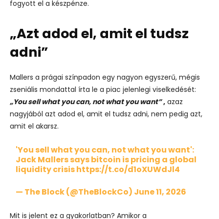
fogyott el a készpénze.
„Azt adod el, amit el tudsz
adni”
Mallers a prágai színpadon egy nagyon egyszerű, mégis
zseniális mondattal írta le a piac jelenlegi viselkedését:
„You sell what you can, not what you want”
,
azaz
nagyjából azt adod el, amit el tudsz adni, nem pedig azt,
amit el akarsz.
'You sell what you can, not what you want':
Jack Mallers says bitcoin is pricing a global
liquidity crisis
https://t.co/d1oXUWdJl4
— The Block (@TheBlockCo)
June 11, 2026
Mit is jelent ez a gyakorlatban? Amikor a