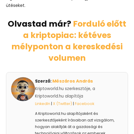
ütéseket.
Olvastad már?
Forduló előtt
a kriptopiac: kétéves
mélyponton a kereskedési
volumen
Szerző:
Mészáros András
Kriptoworld.hu szerkesztője, a
Kriptoworld.hu alapítója
LinkedIn
|
X (Twitter)
|
Facebook
A Kriptoworld.hu alapítójaként és
szerkesztőjeként írásaiban azt vizsgálom,
hogyan alakítják át a gazdasági és
technológiai változások az emberek