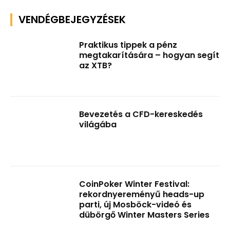
VENDÉGBEJEGYZÉSEK
Praktikus tippek a pénz
megtakarítására – hogyan segít
az XTB?
Bevezetés a CFD-kereskedés
világába
CoinPoker Winter Festival:
rekordnyereményű heads-up
parti, új Mosböck-videó és
dübörgő Winter Masters Series