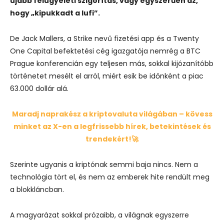
újabb felügyeleti szigorítás, vagy egyszerűen az,
hogy „kipukkadt a lufi”.
De Jack Mallers, a Strike nevű fizetési app és a Twenty
One Capital befektetési cég igazgatója nemrég a BTC
Prague konferencián egy teljesen más, sokkal kijózanítóbb
történetet mesélt el arról, miért esik be időnként a piac
63.000 dollár alá.
Maradj naprakész a kriptovaluta világában – kövess
minket az X-en a legfrissebb hírek, betekintések és
trendekért!🚀
Szerinte ugyanis a kriptónak semmi baja nincs. Nem a
technológia tört el, és nem az emberek hite rendült meg
a blokkláncban.
A magyarázat sokkal prózaibb, a világnak egyszerre