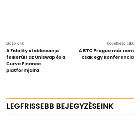
Előző cikk
Következő cikk
A Fidelity stablecoinja
A BTC Prague már nem
felkerült az Uniswap és a
csak egy konferencia
Curve Finance
platformjaira
LEGFRISSEBB BEJEGYZÉSEINK