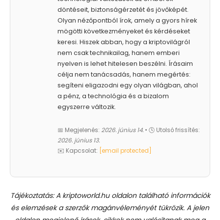
döntéseit, biztonságérzetét és jövőképét.
Olyan nézőpontból írok, amely a gyors hírek
mögötti következményeket és kérdéseket
keresi. Hiszek abban, hogy a kriptovilágról
nem csak technikailag, hanem emberi
nyelven is lehet hitelesen beszélni. Írásaim
célja nem tanácsadás, hanem megértés:
segíteni eligazodni egy olyan világban, ahol
a pénz, a technológia és a bizalom
egyszerre változik.
📅 Megjelenés:
2026. június 14.
• 🕓 Utolsó frissítés:
2026. június 13.
✉️ Kapcsolat:
[email protected]
Tájékoztatás: A kriptoworld.hu oldalon található információk
és elemzések a szerzők magánvéleményét tükrözik. A jelen
oldalon megjelenő írások, cikkek nem valósítanak meg a