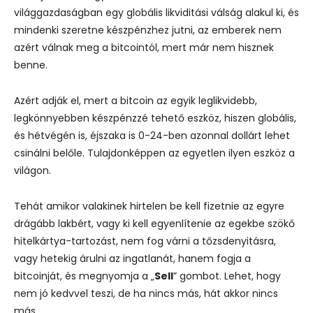
világgazdaságban egy globális likviditási válság alakul ki, és
mindenki szeretne készpénzhez jutni, az emberek nem
azért válnak meg a bitcointól, mert már nem hisznek
benne.
Azért adják el, mert a bitcoin az egyik leglikvidebb,
legkönnyebben készpénzzé tehető eszköz, hiszen globális,
és hétvégén is, éjszaka is 0-24-ben azonnal dollárt lehet
csinálni belőle. Tulajdonképpen az egyetlen ilyen eszköz a
világon.
Tehát amikor valakinek hirtelen be kell fizetnie az egyre
drágább lakbért, vagy ki kell egyenlítenie az egekbe szökő
hitelkártya-tartozást, nem fog várni a tőzsdenyitásra,
vagy hetekig árulni az ingatlanát, hanem fogja a
bitcoinját, és megnyomja a „
Sell
” gombot. Lehet, hogy
nem jó kedvvel teszi, de ha nincs más, hát akkor nincs
más.