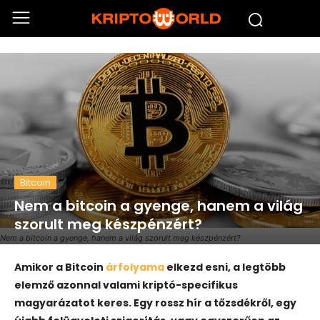
Bitcoin
Nem a bitcoin a gyenge, hanem a világ
szorult meg készpénzért?
Nem a bitcoin a gyenge, hanem a világ szorult meg készpénzért?
Amikor a Bitcoin
árfolyama
elkezd esni, a legtöbb
elemző azonnal valami kriptó-specifikus
magyarázatot keres. Egy rossz hír a tőzsdékről, egy