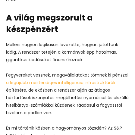
A világ megszorult a
készpénzért
Mallers nagyon logikusan levezette, hogyan jutottunk
idáig. A rendszer tetején a kormányok épp hatalmas,
gigantikus kiadásokat finanszíroznak.
Fegyvereket vesznek, megavállalatokat tömnek ki pénzzel
a legújabb mesterséges intelligencia infrastruktúrák
építésére, de eközben a rendszer alján az átlagos
háztartások iszonyatos megélhetési nyomással és elszálló
hitelkártya-számlákkal küzdenek, ráadásul a fogyasztói
bizalom a padlón van.
És mi történik közben a hagyományos tőzsdén? Az S&P