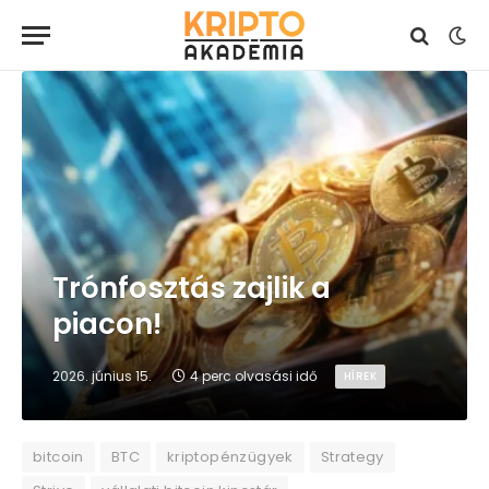
Trónfosztás zajlik a
piacon!
2026. június 15.
4 perc olvasási idő
HÍREK
bitcoin
BTC
kriptopénzügyek
Strategy