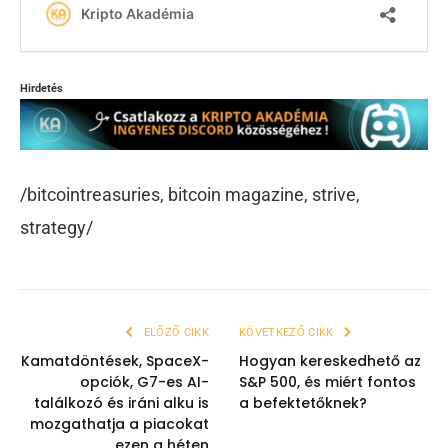
Hirdetés
/bitcointreasuries, bitcoin magazine, strive,
strategy/
ELŐZŐ CIKK
KÖVETKEZŐ CIKK
Kamatdöntések, SpaceX-
Hogyan kereskedhető az
opciók, G7-es AI-
S&P 500, és miért fontos
találkozó és iráni alku is
a befektetőknek?
mozgathatja a piacokat
ezen a héten