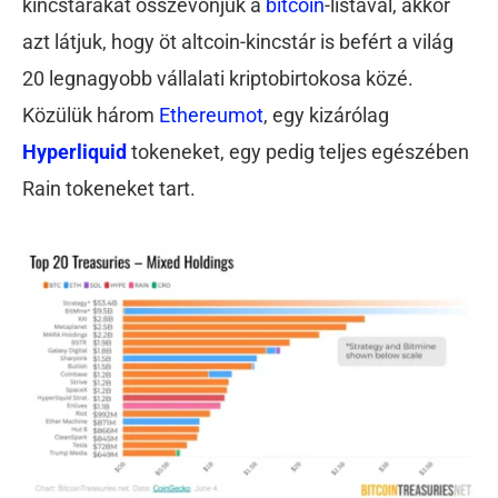
kincstárakat összevonjuk a
bitcoin
-listával, akkor
azt látjuk, hogy öt altcoin-kincstár is befért a világ
20 legnagyobb vállalati kriptobirtokosa közé.
Közülük három
Ethereumot
, egy kizárólag
Hyperliquid
tokeneket, egy pedig teljes egészében
Rain tokeneket tart.