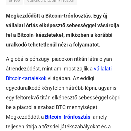
Strive
vállalati bitcoin kincstár
Megkezdődött a Bitcoin-trónfosztás. Egy új
vállalati óriás elképesztő sebességgel vásárolja
fel a Bitcoin-készleteket, miközben a korábbi
uralkodó tehetetlenül nézi a folyamatot.
A globális pénzügyi piacokon ritkán látni olyan
átrendeződést, mint ami most zajlik a
vállalati
Bitcoin-tartalékok
világában. Az eddigi
egyeduralkodó kénytelen hátrébb lépni, ugyanis
egy feltörekvő titán elképesztő sebességgel söpri
be a piacról a szabad BTC mennyiséget.
Megkezdődött a
Bitcoin-trónfosztás
, amely
teljesen átírja a tőzsdei játékszabályokat és a