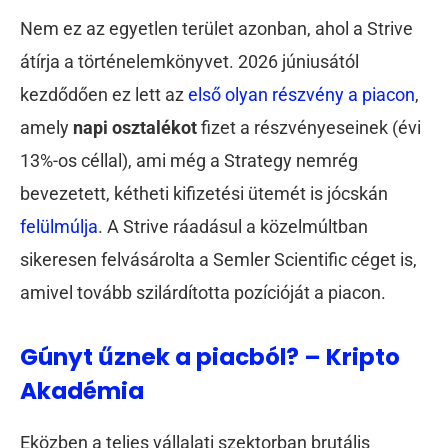
Nem ez az egyetlen terület azonban, ahol a Strive
átírja a történelemkönyvet. 2026 júniusától
kezdődően ez lett az
első olyan részvény a piacon
,
amely
napi osztalékot
fizet a részvényeseinek (évi
13%-os céllal), ami még a Strategy nemrég
bevezetett, kétheti kifizetési ütemét is jócskán
felülmúlja
. A Strive ráadásul a közelmúltban
sikeresen felvásárolta a Semler Scientific céget is,
amivel tovább szilárdította pozícióját a piacon.
Gúnyt űznek a piacból? – Kripto
Akadémia
Eközben a teljes vállalati szektorban brutális