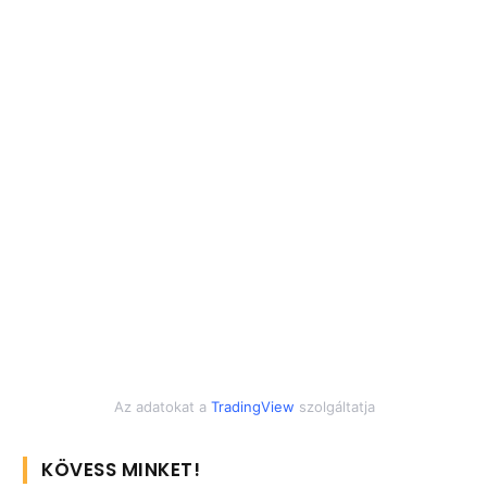
Az adatokat a
TradingView
szolgáltatja
KÖVESS MINKET!