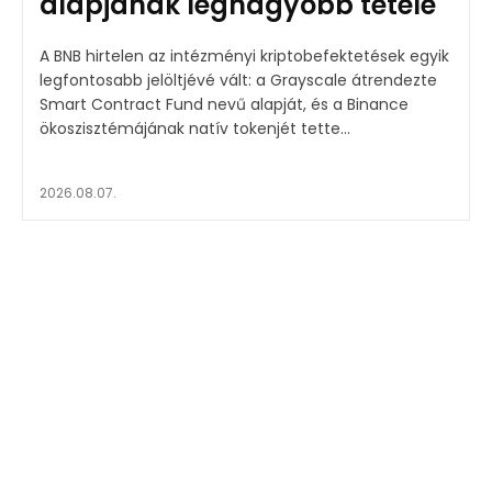
alapjának legnagyobb tétele
A BNB hirtelen az intézményi kriptobefektetések egyik
legfontosabb jelöltjévé vált: a Grayscale átrendezte
Smart Contract Fund nevű alapját, és a Binance
ökoszisztémájának natív tokenjét tette...
2026.08.07.