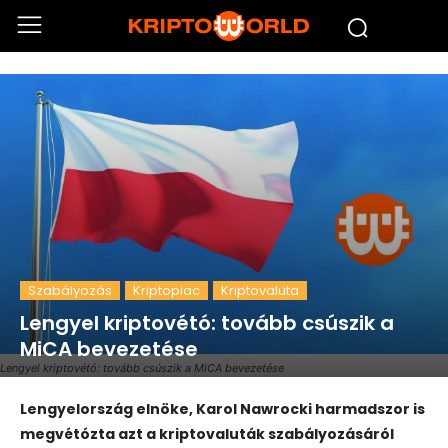
Szabályozás
Kriptopiac
Kriptovaluta
Lengyel kriptovétó: tovább csúszik a
MiCA bevezetése
Lengyel kriptovétó: tovább csúszik a MiCA bevezetése
Lengyelország elnöke, Karol Nawrocki harmadszor is
megvétózta azt a kriptovaluták szabályozásáról