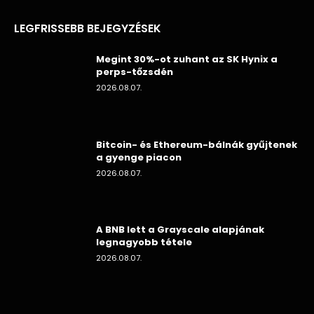
LEGFRISSEBB BEJEGYZÉSEK
Megint 30%-ot zuhant az SK Hynix a
perps-tőzsdén
2026.08.07.
Bitcoin- és Ethereum-bálnák gyűjtenek
a gyenge piacon
2026.08.07.
A BNB lett a Grayscale alapjának
legnagyobb tétele
2026.08.07.