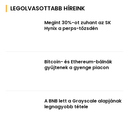
LEGOLVASOTTABB HÍREINK
Megint 30%-ot zuhant az SK
Hynix a perps-tőzsdén
Bitcoin- és Ethereum-bálnák
gyűjtenek a gyenge piacon
A BNB lett a Grayscale alapjának
legnagyobb tétele