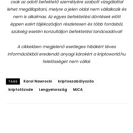
csak az adott befektető személyére szabott vizsgálattal
lehet megállapítani, melyre a jelen oldal nem vállalkozik és
nem is alkalmas. Az egyes befektetési döntések előtt
éppen ezért tájékozódjon részletesen és több forrásból,
szükség esetén konzultáljon befektetési tanácsadóval!
A cikkekben megjelenő esetleges hibákért téves
információkból eredendő anyagi károkért a kriptoworld.hu
felelősséget nem vállal.
Karol Nawrocki
kriptoszabályozás
TAGS
kriptotőzsde
Lengyelország
MiCA