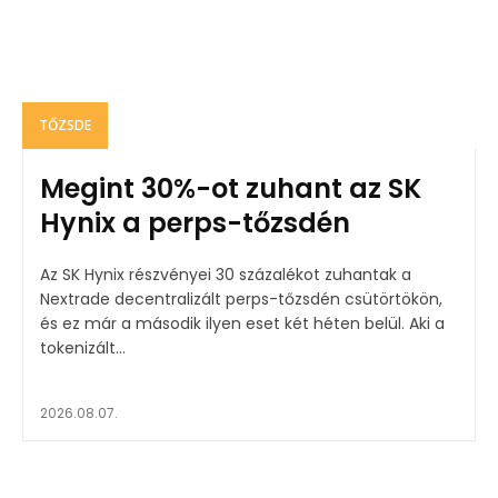
TŐZSDE
Megint 30%-ot zuhant az SK
Hynix a perps-tőzsdén
Az SK Hynix részvényei 30 százalékot zuhantak a
Nextrade decentralizált perps-tőzsdén csütörtökön,
és ez már a második ilyen eset két héten belül. Aki a
tokenizált...
2026.08.07.