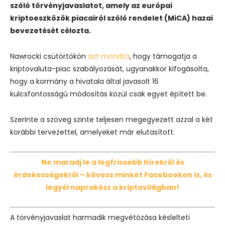
szóló törvényjavaslatot, amely az európai
kriptoeszközök piacairól szóló rendelet (MiCA) hazai
bevezetését célozta.
Nawrocki csütörtökön
azt mondta
, hogy támogatja a
kriptovaluta-piac szabályozását, ugyanakkor kifogásolta,
hogy a kormány a hivatala által javasolt 16
kulcsfontosságú módosítás közül csak egyet épített be.
Szerinte a szöveg szinte teljesen megegyezett azzal a két
korábbi tervezettel, amelyeket már elutasított.
Ne maradj le a legfrissebb hírekről és
érdekességekről – kövess minket Facebookon is, és
legyél naprakész a kriptovilágban!
A törvényjavaslat harmadik megvétózása késlelteti