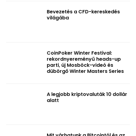
Bevezetés a CFD-kereskedés
világába
CoinPoker Winter Festival:
rekordnyereményű heads-up
parti, új Mosböck-videó és
dübörgő Winter Masters Series
A legjobb kriptovaluták 10 dollár
alatt
Mit várhatunk a Bitcointól és az