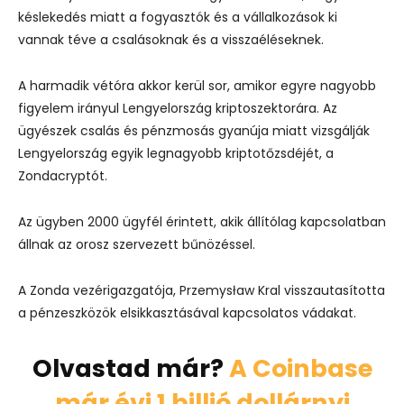
késlekedés miatt a fogyasztók és a vállalkozások ki
vannak téve a csalásoknak és a visszaéléseknek.
A harmadik vétóra akkor kerül sor, amikor egyre nagyobb
figyelem irányul Lengyelország kriptoszektorára. Az
ügyészek csalás és pénzmosás gyanúja miatt vizsgálják
Lengyelország egyik legnagyobb kriptotőzsdéjét, a
Zondacryptót.
Az ügyben 2000 ügyfél érintett, akik állítólag kapcsolatban
állnak az orosz szervezett bűnözéssel.
A Zonda vezérigazgatója, Przemysław Kral visszautasította
a pénzeszközök elsikkasztásával kapcsolatos vádakat.
Olvastad már?
A Coinbase
már évi 1 billió dollárnyi