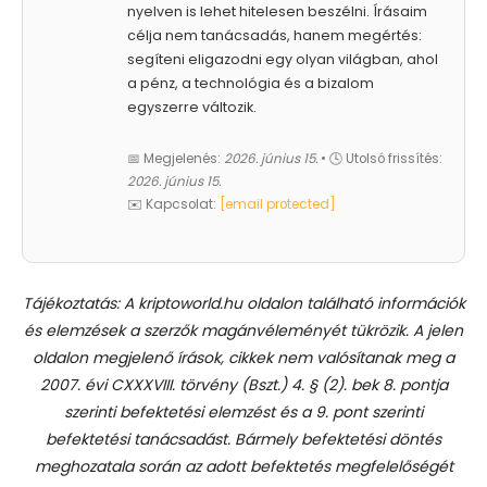
nyelven is lehet hitelesen beszélni. Írásaim
célja nem tanácsadás, hanem megértés:
segíteni eligazodni egy olyan világban, ahol
a pénz, a technológia és a bizalom
egyszerre változik.
📅 Megjelenés:
2026. június 15.
• 🕓 Utolsó frissítés:
2026. június 15.
✉️ Kapcsolat:
[email protected]
Tájékoztatás: A kriptoworld.hu oldalon található információk
és elemzések a szerzők magánvéleményét tükrözik. A jelen
oldalon megjelenő írások, cikkek nem valósítanak meg a
2007. évi CXXXVIII. törvény (Bszt.) 4. § (2). bek 8. pontja
szerinti befektetési elemzést és a 9. pont szerinti
befektetési tanácsadást.
Bármely befektetési döntés
meghozatala során az adott befektetés megfelelőségét