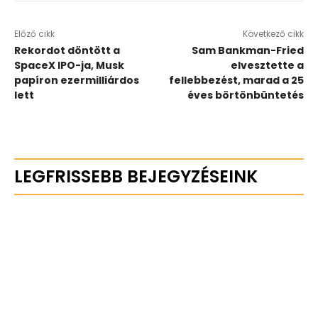
Előző cikk
Következő cikk
Rekordot döntött a
Sam Bankman-Fried
SpaceX IPO-ja, Musk
elvesztette a
papíron ezermilliárdos
fellebbezést, marad a 25
lett
éves börtönbüntetés
LEGFRISSEBB BEJEGYZÉSEINK