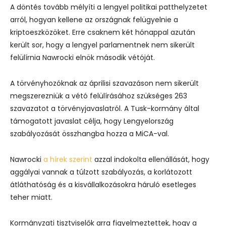
A döntés tovább mélyíti a lengyel politikai patthelyzetet
arról, hogyan kellene az országnak felügyelnie a
kriptoeszközöket. Erre csaknem két hónappal azután
került sor, hogy a lengyel parlamentnek nem sikerült
felülírnia Nawrocki elnök második vétóját.
A törvényhozóknak az áprilisi szavazáson nem sikerült
megszerezniük a vétó felülírásához szükséges 263
szavazatot a törvényjavaslatról. A Tusk-kormány által
támogatott javaslat célja, hogy Lengyelország
szabályozását összhangba hozza a MiCA-val.
Nawrocki
a hírek szerint
azzal indokolta ellenállását, hogy
aggályai vannak a túlzott szabályozás, a korlátozott
átláthatóság és a kisvállalkozásokra háruló esetleges
teher miatt.
Kormányzati tisztviselők arra figyelmeztettek, hogy a