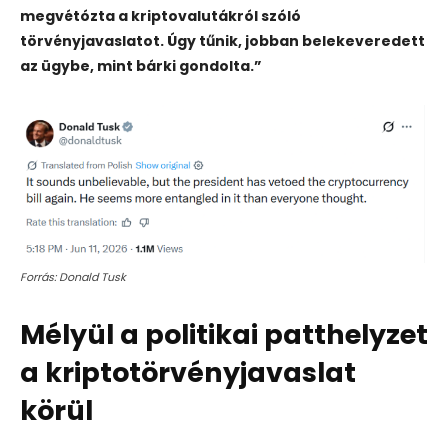
megvétózta a kriptovalutákról szóló
törvényjavaslatot. Úgy tűnik, jobban belekeveredett
az ügybe, mint bárki gondolta.”
Forrás: Donald Tusk
Mélyül a politikai patthelyzet
a kriptotörvényjavaslat
körül