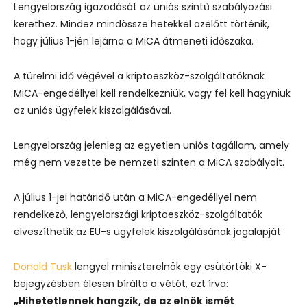
Lengyelország igazodását az uniós szintű szabályozási
kerethez. Mindez mindössze hetekkel azelőtt történik,
hogy július 1-jén lejárna a MiCA átmeneti időszaka.
A türelmi idő végével a kriptoeszköz-szolgáltatóknak
MiCA-engedéllyel kell rendelkezniük, vagy fel kell hagyniuk
az uniós ügyfelek kiszolgálásával.
Lengyelország jelenleg az egyetlen uniós tagállam, amely
még nem vezette be nemzeti szinten a MiCA szabályait.
A július 1-jei határidő után a MiCA-engedéllyel nem
rendelkező, lengyelországi kriptoeszköz-szolgáltatók
elveszíthetik az EU-s ügyfelek kiszolgálásának jogalapját.
Donald Tusk
lengyel miniszterelnök egy csütörtöki X-
bejegyzésben élesen bírálta a vétót, ezt írva:
„Hihetetlennek hangzik, de az elnök ismét