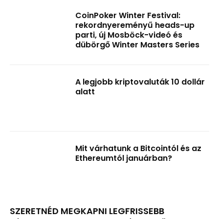
CoinPoker Winter Festival:
rekordnyereményű heads-up
parti, új Mosböck-videó és
dübörgő Winter Masters Series
A legjobb kriptovaluták 10 dollár
alatt
Mit várhatunk a Bitcointól és az
Ethereumtól januárban?
SZERETNÉD MEGKAPNI LEGFRISSEBB