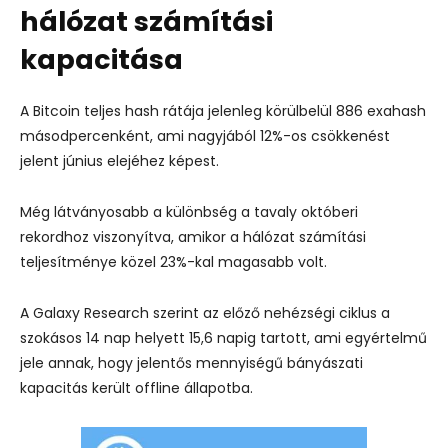
hálózat számítási
kapacitása
A Bitcoin teljes hash rátája jelenleg körülbelül 886 exahash
másodpercenként, ami nagyjából 12%-os csökkenést
jelent június elejéhez képest.
Még látványosabb a különbség a tavaly októberi
rekordhoz viszonyítva, amikor a hálózat számítási
teljesítménye közel 23%-kal magasabb volt.
A Galaxy Research szerint az előző nehézségi ciklus a
szokásos 14 nap helyett 15,6 napig tartott, ami egyértelmű
jele annak, hogy jelentős mennyiségű bányászati
kapacitás került offline állapotba.