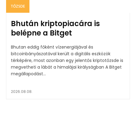
TŐZSDE
Bhután kriptopiacára is
belépne a Bitget
Bhutan eddig főként vízenergiájával és
bitcoinbányászatával került a digitális eszközök
térképére, most azonban egy jelentős kriptotőzsde is
megvetheti a lábát a himalájai királyságban A Bitget
megállapodást...
2026.08.08.