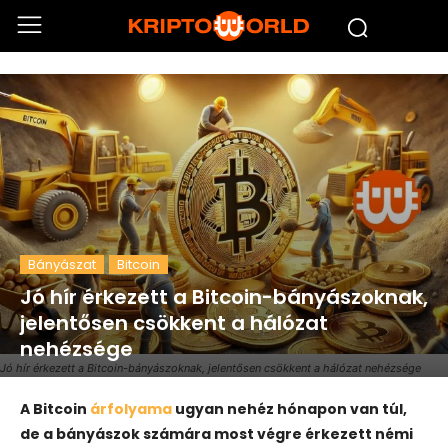
Bányászat
Bitcoin
Jó hír érkezett a Bitcoin-bányászoknak,
jelentősen csökkent a hálózat
nehézsége
Jó hír érkezett a Bitcoin-bányászoknak, jelentősen csökkent a hálózat nehézsége
A Bitcoin
árfolyama
ugyan nehéz hónapon van túl,
de a bányászok számára most végre érkezett némi