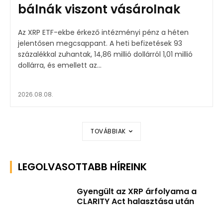
bálnák viszont vásárolnak
Az XRP ETF-ekbe érkező intézményi pénz a héten
jelentősen megcsappant. A heti befizetések 93
százalékkal zuhantak, 14,86 millió dollárról 1,01 millió
dollárra, és emellett az...
2026.08.08.
TOVÁBBIAK
LEGOLVASOTTABB HÍREINK
Gyengült az XRP árfolyama a
CLARITY Act halasztása után