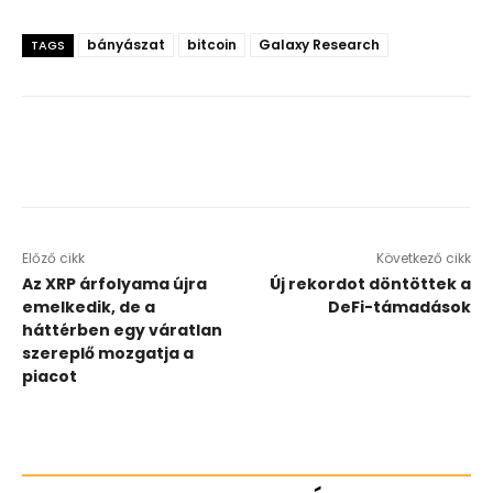
bányászat
bitcoin
Galaxy Research
TAGS
Előző cikk
Következő cikk
Az XRP árfolyama újra
Új rekordot döntöttek a
emelkedik, de a
DeFi-támadások
háttérben egy váratlan
szereplő mozgatja a
piacot