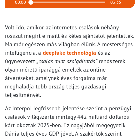
00:00
03:35
Volt idő, amikor az internetes csalások néhány
rosszul megírt e-mailt és kétes ajánlatot jelentettek.
Ma már egészen más világban élünk. A mesterséges
intelligencia, a
deepfake technológia
és az
úgynevezett
„csalás mint szolgáltatás”
rendszerek
olyan méretű iparággá emelték az online
átveréseket, amelynek éves forgalma már
meghaladja több ország teljes gazdasági
teljesítményét.
Az Interpol legfrissebb jelentése szerint a pénzügyi
csalások világszerte mintegy 442 milliárd dolláros
kárt okoztak 2025-ben. Ez nagyjából megegyezik
Dánia teljes éves GDP-jével. A szakértők szerint