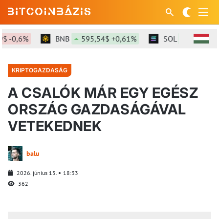
-0,6%
BNB
595,54$ +0,61%
SOL
75,46$ +2,
KRIPTOGAZDASÁG
A CSALÓK MÁR EGY EGÉSZ
ORSZÁG GAZDASÁGÁVAL
VETEKEDNEK
balu
2026. június 15.
18:33
362