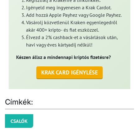
Regisztrálj a Krakenre a linkünkkel.
Igényeld meg ingyenesen a Krak Cardot.
Add hozzá Apple Payhez vagy Google Payhez.
Vásárolj közvetlenül Kraken egyenlegedről
akár 400+ kripto- és fiat eszközzel.
Élvezd a 2% cashback-et a vásárlások után,
havi vagy éves kártyadíj nélkül!
Készen állsz a mindennapi kriptós fizetésre?
KRAK CARD IGÉNYLÉSE
Címkék:
CSALÓK