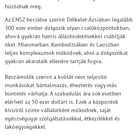
húzódnak meg.
Az ENSZ becslése szerint Délkelet-Ázsiában legalább
300 ezer ember dolgozik olyan csalóközpontokban,
ahová gyakran hamis álláshirdetésekkel csábítják
őket. Mianmarban, Kambodzsában és Laoszban
teljes komplexumok működnek, ahol a dolgozókat
gyakran akarataik ellenére tartják fogva.
Beszámolók szerint a kvótát nem teljesítő
munkásokat bántalmazás, éheztetés vagy más
büntetés várhatja. A szabadulás ára sok esetben
elérheti az 50 ezer dollárt is. Ezek a központok
kívülről szinte vállalatként működnek, saját
egészségügyi szolgáltatásokkal, étkezdékkel és
lakóegységekkel.