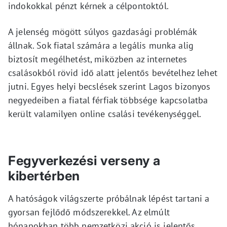
indokokkal pénzt kérnek a célpontoktól.
A jelenség mögött súlyos gazdasági problémák
állnak. Sok fiatal számára a legális munka alig
biztosít megélhetést, miközben az internetes
csalásokból rövid idő alatt jelentős bevételhez lehet
jutni. Egyes helyi becslések szerint Lagos bizonyos
negyedeiben a fiatal férfiak többsége kapcsolatba
került valamilyen online csalási tevékenységgel.
Fegyverkezési verseny a
kibertérben
A hatóságok világszerte próbálnak lépést tartani a
gyorsan fejlődő módszerekkel. Az elmúlt
hónapokban több nemzetközi akció is jelentős