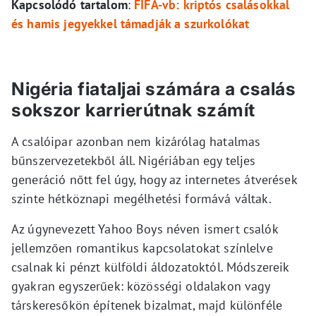
Kapcsolódó tartalom
:
FIFA-vb: kriptós csalásokkal
és hamis jegyekkel támadják a szurkolókat
Nigéria fiataljai számára a csalás
sokszor karrierútnak számít
A csalóipar azonban nem kizárólag hatalmas
bűnszervezetekből áll. Nigériában egy teljes
generáció nőtt fel úgy, hogy az internetes átverések
szinte hétköznapi megélhetési formává váltak.
Az úgynevezett Yahoo Boys néven ismert csalók
jellemzően romantikus kapcsolatokat színlelve
csalnak ki pénzt külföldi áldozatoktól. Módszereik
gyakran egyszerűek: közösségi oldalakon vagy
társkeresőkön építenek bizalmat, majd különféle