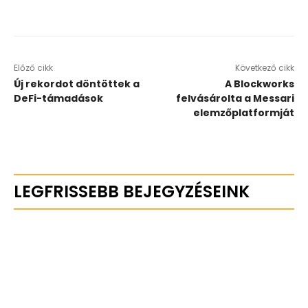
Előző cikk
Következő cikk
Új rekordot döntöttek a
A Blockworks
DeFi-támadások
felvásárolta a Messari
elemzőplatformját
LEGFRISSEBB BEJEGYZÉSEINK