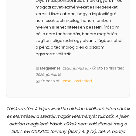
Olyan nézőpontból írok, amely a gyors hírek
mögötti következményeket és kérdéseket
keresi. Hiszek abban, hogy a kriptovilágról
nem csak technikailag, hanem emberi
nyelven is lehet hitelesen beszélni. Írásaim
célja nem tanácsadás, hanem megértés:
segíteni eligazodni egy olyan világban, ahol
a pénz, a technológia és a bizalom
egyszerre változik.
📅 Megjelenés:
2026. június 16.
• 🕓 Utolsó frissítés:
2026. június 16.
✉️ Kapcsolat:
[email protected]
Tájékoztatás: A kriptoworld.hu oldalon található információk
és elemzések a szerzők magánvéleményét tükrözik. A jelen
oldalon megjelenő írások, cikkek nem valósítanak meg a
2007. évi CXXXVIII. törvény (Bszt.) 4. § (2). bek 8. pontja