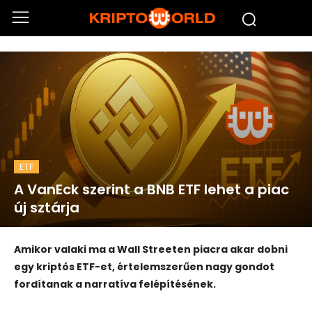
ETF
A VanEck szerint a BNB ETF lehet a piac
új sztárja
Amikor valaki ma a Wall Streeten piacra akar dobni
egy kriptós ETF-et, értelemszerűen nagy gondot
fordítanak a narratíva felépítésének.