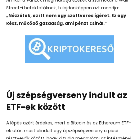
Street-i befektetőknek, tulajdonképpen azt mondja:
„Nézzétek, ez itt nem egy szoftveres ígéret. Ez egy
kész, működő gazdaság, ami pénzt csinál.”
Új szépségverseny indult az
ETF-ek között
A lépés azért érdekes, mert a Bitcoin és az Ethereum ETF-
ek után most elindult egy új szépségverseny a piaci
résztvevők között, hogy ki tudja meggyőzni az intézményi