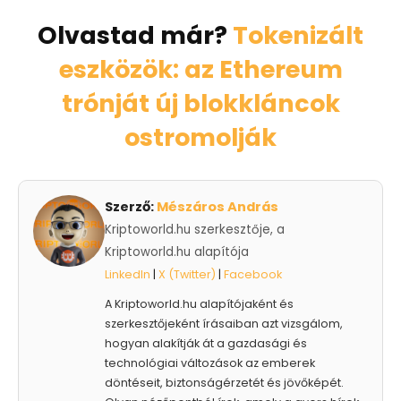
Olvastad már?
Tokenizált
eszközök: az Ethereum
trónját új blokkláncok
ostromolják
Szerző:
Mészáros András
Kriptoworld.hu szerkesztője, a
Kriptoworld.hu alapítója
LinkedIn
|
X (Twitter)
|
Facebook
A Kriptoworld.hu alapítójaként és
szerkesztőjeként írásaiban azt vizsgálom,
hogyan alakítják át a gazdasági és
technológiai változások az emberek
döntéseit, biztonságérzetét és jövőképét.