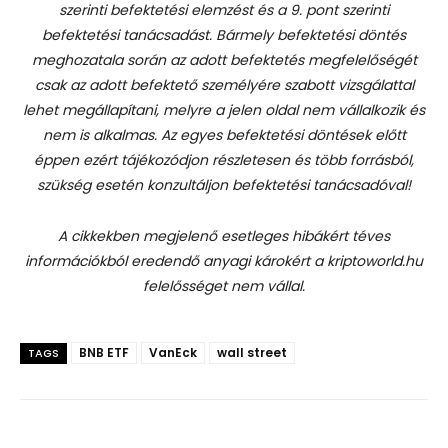
szerinti befektetési elemzést és a 9. pont szerinti
befektetési tanácsadást.
Bármely befektetési döntés
meghozatala során az adott befektetés megfelelőségét
csak az adott befektető személyére szabott vizsgálattal
lehet megállapítani, melyre a jelen oldal nem vállalkozik és
nem is alkalmas. Az egyes befektetési döntések előtt
éppen ezért tájékozódjon részletesen és több forrásból,
szükség esetén konzultáljon befektetési tanácsadóval!
A cikkekben megjelenő esetleges hibákért téves
információkból eredendő anyagi károkért a kriptoworld.hu
felelősséget nem vállal.
BNB ETF
VanEck
wall street
TAGS