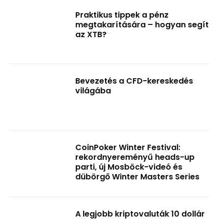
Praktikus tippek a pénz
megtakarítására – hogyan segít
az XTB?
Bevezetés a CFD-kereskedés
világába
CoinPoker Winter Festival:
rekordnyereményű heads-up
parti, új Mosböck-videó és
dübörgő Winter Masters Series
A legjobb kriptovaluták 10 dollár