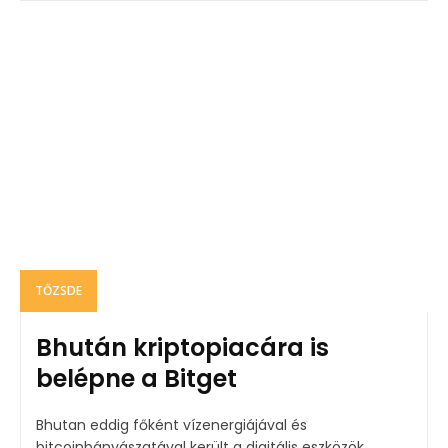
TŐZSDE
Bhután kriptopiacára is
belépne a Bitget
Bhutan eddig főként vízenergiájával és
bitcoinbányászatával került a digitális eszközök