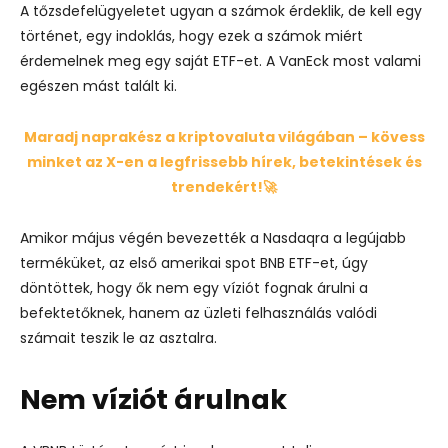
A tőzsdefelügyeletet ugyan a számok érdeklik, de kell egy
történet, egy indoklás, hogy ezek a számok miért
érdemelnek meg egy saját ETF-et. A VanEck most valami
egészen mást talált ki.
Maradj naprakész a kriptovaluta világában – kövess
minket az X-en a legfrissebb hírek, betekintések és
trendekért!🚀
Amikor május végén bevezették a Nasdaqra a legújabb
terméküket, az első amerikai spot BNB ETF-et, úgy
döntöttek, hogy ők nem egy víziót fognak árulni a
befektetőknek, hanem
az üzleti felhasználás valódi
számait teszik le
az asztalra.
Nem víziót árulnak