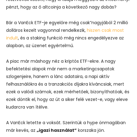
pénzt, hogy az ő altcoinja a következő nagy dobás?
Bár a VanEck ETF-je egyelőre még csak”nagyjából 2 millió
dolláros kezelt vagyonnal rendelkezik,
hiszen csak most
indult
, és a staking funkció még nincs engedélyezve az
alapban, az üzenet egyértelmű.
A piac már máshogy néz a kriptós ETF-ekre. A nagy
befektetési alapok már nem a marketingcsapatok
szlogenjeire, hanem a lánc adataira, a napi aktív
felhasználókra és a tranzakciós díjakra kíváncsiak, mert
ezek a valódi számok, ezek mérhetőek, bizonyíthatóak, és
ezek döntik el, hogy az út a siker felé vezet-e, vagy eleve
kudarcra van ítélve.
A VanEck letette a voksát. Szerintük a hype önmagában
már kevés, az
„igazi használat”
korszaka jön.