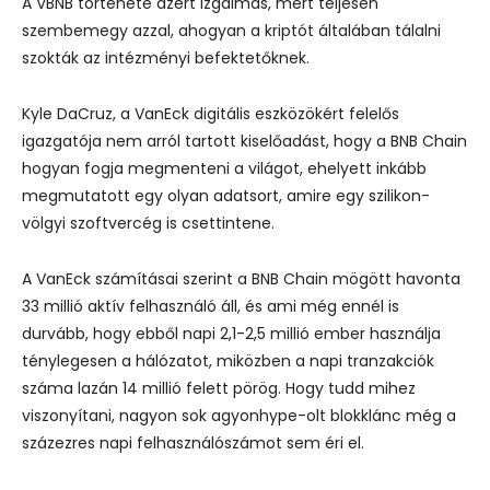
A VBNB története azért izgalmas, mert teljesen
szembemegy azzal, ahogyan a kriptót általában tálalni
szokták az intézményi befektetőknek.
Kyle DaCruz, a VanEck digitális eszközökért felelős
igazgatója nem arról tartott kiselőadást, hogy a BNB Chain
hogyan fogja megmenteni a világot, ehelyett inkább
megmutatott egy olyan adatsort, amire egy szilikon-
völgyi szoftvercég is csettintene.
A VanEck számításai szerint a BNB Chain mögött havonta
33 millió aktív felhasználó áll, és ami még ennél is
durvább, hogy ebből napi 2,1-2,5 millió ember használja
ténylegesen a hálózatot, miközben a napi tranzakciók
száma lazán 14 millió felett pörög. Hogy tudd mihez
viszonyítani, nagyon sok agyonhype-olt blokklánc még a
százezres napi felhasználószámot sem éri el.