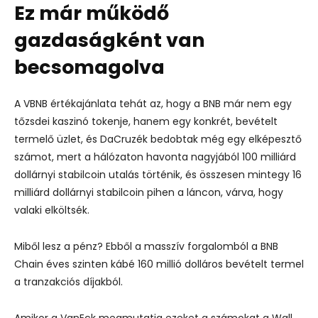
Ez már működő
gazdaságként van
becsomagolva
A VBNB értékajánlata tehát az, hogy a BNB már nem egy
tőzsdei kaszinó tokenje, hanem egy konkrét, bevételt
termelő üzlet, és DaCruzék bedobtak még egy elképesztő
számot, mert a hálózaton havonta nagyjából 100 milliárd
dollárnyi stabilcoin utalás történik, és összesen mintegy 16
milliárd dollárnyi stabilcoin pihen a láncon, várva, hogy
valaki elköltsék.
Miből lesz a pénz? Ebből a masszív forgalomból a BNB
Chain éves szinten kábé 160 millió dolláros bevételt termel
a tranzakciós díjakból.
Amikor a VanEck megmutatja ezeket a számokat a Wall