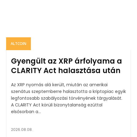
ALTCOIN
Gyengült az XRP árfolyama a
CLARITY Act halasztása után
Az XRP nyomás alá került, miután az amerikai
szenátus szeptemberre halasztotta a kriptopiac egyik
legfontosabb szabályozási törvényének tárgyalását.
A CLARITY Act körüli bizonytalanság ezúttal
elsősorban a...
2026.08.08.