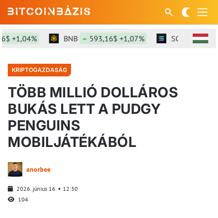
 +1,04%
BNB
593,16$ +1,07%
SOL
74,56$ +2
KRIPTOGAZDASÁG
TÖBB MILLIÓ DOLLÁROS
BUKÁS LETT A PUDGY
PENGUINS
MOBILJÁTÉKÁBÓL
anorbee
2026. június 16.
12:30
104