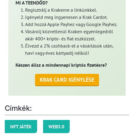
MI A TEENDŐD?
Regisztrálj a Krakenre a linkünkkel.
Igényeld meg ingyenesen a Krak Cardot.
Add hozzá Apple Payhez vagy Google Payhez.
Vásárolj közvetlenül Kraken egyenlegedről
akár 400+ kripto- és fiat eszközzel.
Élvezd a 2% cashback-et a vásárlások után,
havi vagy éves kártyadíj nélkül!
Készen állsz a mindennapi kriptós fizetésre?
KRAK CARD IGÉNYLÉSE
Címkék:
NFT JÁTÉK
WEB3.0