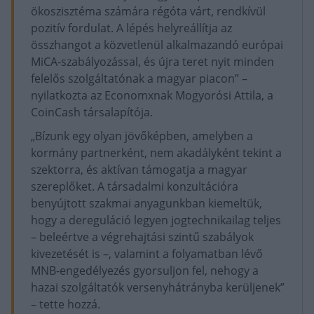
ökoszisztéma számára régóta várt, rendkívül
pozitív fordulat. A lépés helyreállítja az
összhangot a közvetlenül alkalmazandó európai
MiCA-szabályozással, és újra teret nyit minden
felelős szolgáltatónak a magyar piacon” –
nyilatkozta az Economxnak Mogyorósi Attila, a
CoinCash társalapítója.
„Bízunk egy olyan jövőképben, amelyben a
kormány partnerként, nem akadályként tekint a
szektorra, és aktívan támogatja a magyar
szereplőket. A társadalmi konzultációra
benyújtott szakmai anyagunkban kiemeltük,
hogy a dereguláció legyen jogtechnikailag teljes
– beleértve a végrehajtási szintű szabályok
kivezetését is –, valamint a folyamatban lévő
MNB-engedélyezés gyorsuljon fel, nehogy a
hazai szolgáltatók versenyhátrányba kerüljenek”
– tette hozzá.