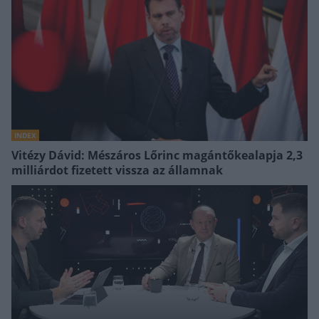
INDEX
Vitézy Dávid: Mészáros Lőrinc magántőkealapja 2,3
milliárdot fizetett vissza az államnak