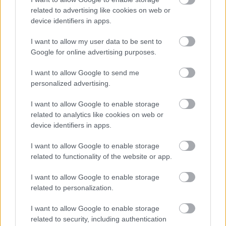
módosítások valóban életbe lépnek, az a hazai
related to advertising like cookies on web or
szereplők számára nagyobb jogbiztonságot és
device identifiers in apps.
kiszámíthatóbb működési környezetet teremthet.
I want to allow my user data to be sent to
A KORMÁNY EZZEL NEM EGYSZERŰEN EGY
Google for online advertising purposes.
VITATOTT JOGSZABÁLYT KORRIGÁL, HANEM EGY
I want to allow Google to send me
OLYAN STRATÉGIAI JELENTŐSÉGŰ TERÜLETEN
personalized advertising.
VÁLT IRÁNYT, AMELY A KÖVETKEZŐ ÉVEK
DIGITÁLIS GAZDASÁGÁNAK EGYIK MEGHATÁROZÓ
I want to allow Google to enable storage
PILLÉRE LEHET.
related to analytics like cookies on web or
device identifiers in apps.
A kérdés így már nem csupán az, hogy milyen jövő vár
a kriptovalutákra Magyarországon, hanem az is, hogy
I want to allow Google to enable storage
az ország mennyire tud bekapcsolódni a
related to functionality of the website or app.
blokkláncalapú gazdaság globális növekedésébe.
I want to allow Google to enable storage
(Borítókép: Képünk illusztráció! Fotó: Alistair Berg / Getty
related to personalization.
Images)
I want to allow Google to enable storage
AKTÁK
related to security, including authentication