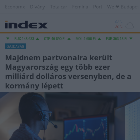
Economx
Dívány
Totalcar
Femina
Port
We ❤︎ Budapes
20 °C
32 °C
BUX
148 633
OTP
46 890
Ft
MOL
4 650
Ft
EUR
363,18
Ft
USD
31
GAZDASÁG
Majdnem partvonalra került
Magyarország egy több ezer
milliárd dolláros versenyben, de a
kormány lépett