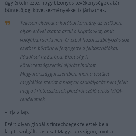
úgy értelmezte, hogy bizonyos tevékenységek akár
büntetőjogi következményekkel is járhatnak.
Teljesen eltévedt a korábbi kormány az erdőben,
olyan erővel csapta arcul a kriptósokat, amit
valójában senki nem értett. A hazai szabályozás sok
esetben börtönnel fenyegette a felhasználókat.
Ráadásul az Európai Bizottság is
kötelezettségszegési eljárást indított
Magyarországgal szemben, mert a testület
megítélése szerint a magyar szabályozás nem felelt
meg a kriptoeszközök piacáról szóló uniós MiCA-
rendeletnek
– írja a lap.
Ezért olyan globális fintechcégek fejezték be a
kriptoszolgáltatásaikat Magyarországon, mint a