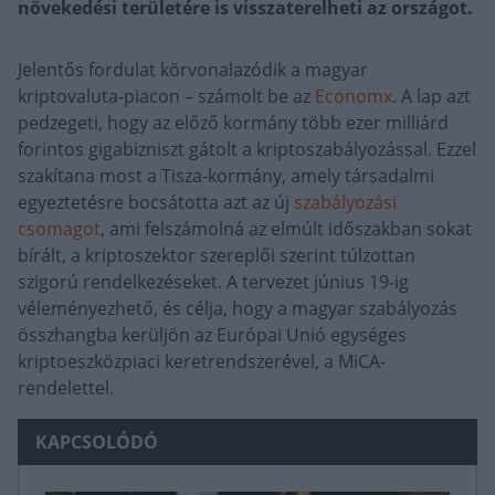
növekedési területére is visszaterelheti az országot.
Jelentős fordulat körvonalazódik a magyar
kriptovaluta-piacon – számolt be az
Economx
. A lap azt
pedzegeti, hogy az előző kormány több ezer milliárd
forintos gigabizniszt gátolt a kriptoszabályozással. Ezzel
szakítana most a Tisza-kormány, amely
társadalmi
egyeztetésre bocsátotta azt az új
szabályozási
csomagot
, ami felszámolná az elmúlt időszakban sokat
bírált, a kriptoszektor szereplői szerint túlzottan
szigorú rendelkezéseket. A tervezet június 19-ig
véleményezhető, és célja, hogy a magyar szabályozás
összhangba kerüljön az Európai Unió egységes
kriptoeszközpiaci keretrendszerével, a MiCA-
rendelettel.
KAPCSOLÓDÓ