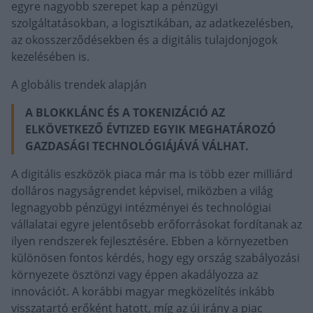
egyre nagyobb szerepet kap a pénzügyi
szolgáltatásokban, a logisztikában, az adatkezelésben,
az okosszerződésekben és a digitális tulajdonjogok
kezelésében is.
A globális trendek alapján
A BLOKKLÁNC ÉS A TOKENIZÁCIÓ AZ
ELKÖVETKEZŐ ÉVTIZED EGYIK MEGHATÁROZÓ
GAZDASÁGI TECHNOLÓGIÁJÁVÁ VÁLHAT.
A digitális eszközök piaca már ma is több ezer milliárd
dolláros nagyságrendet képvisel, miközben a világ
legnagyobb pénzügyi intézményei és technológiai
vállalatai egyre jelentősebb erőforrásokat fordítanak az
ilyen rendszerek fejlesztésére. Ebben a környezetben
különösen fontos kérdés, hogy egy ország szabályozási
környezete ösztönzi vagy éppen akadályozza az
innovációt. A korábbi magyar megközelítés inkább
visszatartó erőként hatott, míg az új irány a piac