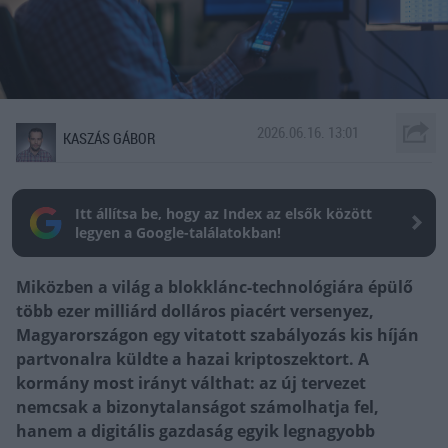
2026.06.16. 13:01
KASZÁS GÁBOR
Itt állítsa be, hogy az Index az elsők között
legyen a Google-találatokban!
Miközben a világ a blokklánc-technológiára épülő
több ezer milliárd dolláros piacért versenyez,
Magyarországon egy vitatott szabályozás kis híján
partvonalra küldte a hazai kriptoszektort. A
kormány most irányt válthat: az új tervezet
nemcsak a bizonytalanságot számolhatja fel,
hanem a digitális gazdaság egyik legnagyobb