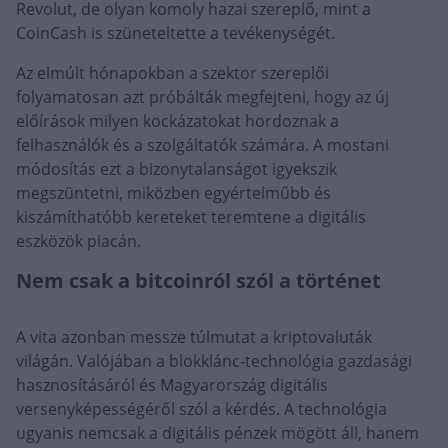
Revolut, de olyan komoly hazai szereplő, mint a
CoinCash is szüneteltette a tevékenységét.
Az elmúlt hónapokban a szektor szereplői
folyamatosan azt próbálták megfejteni, hogy az új
előírások milyen kockázatokat hordoznak a
felhasználók és a szolgáltatók számára. A mostani
módosítás ezt a bizonytalanságot igyekszik
megszüntetni, miközben egyértelműbb és
kiszámíthatóbb kereteket teremtene a digitális
eszközök piacán.
Nem csak a bitcoinról szól a történet
A vita azonban messze túlmutat a kriptovaluták
világán. Valójában a blokklánc-technológia gazdasági
hasznosításáról és Magyarország digitális
versenyképességéről szól a kérdés. A technológia
ugyanis nemcsak a digitális pénzek mögött áll, hanem