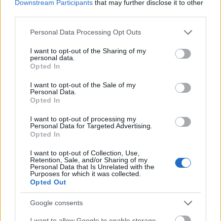
Downstream Participants
that may further disclose it to other
third parties.
Please note that this website/app uses one or more Google
Personal Data Processing Opt Outs
services and may gather and store information including but
not limited to your visit or usage behaviour. You may click to
I want to opt-out of the Sharing of my
personal data.
grant or deny consent to Google and its third-party tags to
Opted In
Ez a megállapodás nagy lépést
use your data for below specified purposes in below Google
consent section.
jelent a szabályozott kriptopiac
I want to opt-out of the Sale of my
Personal Data.
élvonala felé
Opted In
Új szakaszba lépett a kriptopiac.
I want to opt-out of processing my
Personal Data for Targeted Advertising.
Opted In
I want to opt-out of Collection, Use,
A magyar piac számára ez azért lehet különösen
Retention, Sale, and/or Sharing of my
Personal Data that Is Unrelated with the
fontos, mert a digitális pénzügyi szolgáltatások
Purposes for which it was collected.
fejlődése egyre inkább nemzetközi környezetben zajlik.
Opted Out
A vállalkozások és befektetők számára kulcskérdés,
hogy egy adott ország szabályozása mennyire
Google consents
kompatibilis az európai normákkal. Ha a mostani
I want to allow Google to enable storage