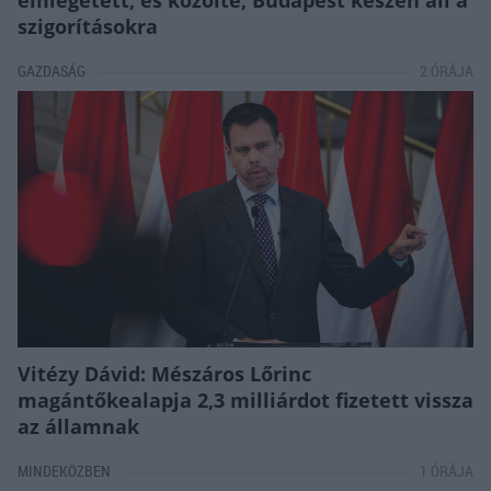
szigorításokra
GAZDASÁG
2 ÓRÁJA
Vitézy Dávid: Mészáros Lőrinc
magántőkealapja 2,3 milliárdot fizetett vissza
az államnak
MINDEKÖZBEN
1 ÓRÁJA