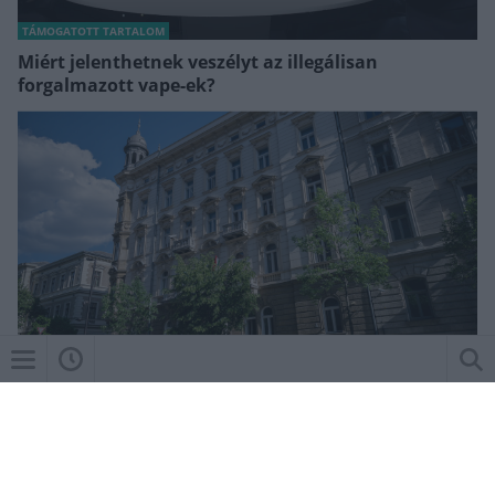
TÁMOGATOTT TARTALOM
Miért jelenthetnek veszélyt az illegálisan
forgalmazott vape-ek?
MEDIAFUTURE
Újabb lépés a Lounge-ügyben – a Miniszterelnökség
is szerződést bontott