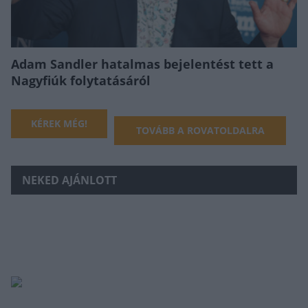
Adam Sandler hatalmas bejelentést tett a
Nagyfiúk folytatásáról
KÉREK MÉG!
TOVÁBB A ROVATOLDALRA
NEKED AJÁNLOTT