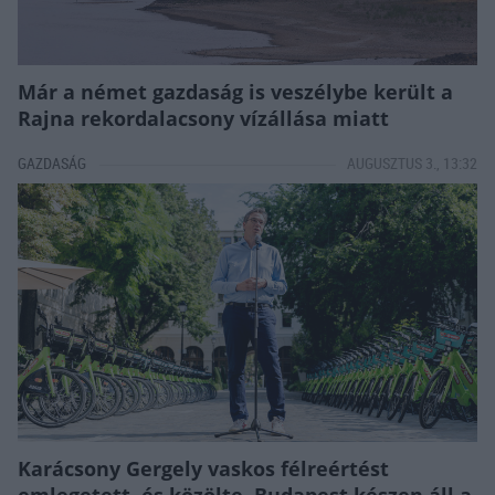
Már a német gazdaság is veszélybe került a
Rajna rekordalacsony vízállása miatt
GAZDASÁG
AUGUSZTUS 3., 13:32
Karácsony Gergely vaskos félreértést
emlegetett, és közölte, Budapest készen áll a