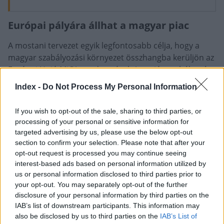
Európai pályára állhat a magyar piac
A mostani tervezet egyik legfontosabb célja, hogy a
magyar szabályozási környezet összhangba kerüljön az
Európai Unió MiCA-rendszerével. Az uniós szabályozás
célja, hogy egységes keretek között működhessen a
Index -
Do Not Process My Personal Information
kriptoeszközök piaca
, miközben biztosítja a
fogyasztóvédelmi és pénzügyi stabilitási szempontokat
If you wish to opt-out of the sale, sharing to third parties, or
is. Ez a megközelítés a tiltás helyett inkább a
processing of your personal or sensitive information for
felügyeletre és az átláthatóságra helyezi a hangsúlyt.
targeted advertising by us, please use the below opt-out
section to confirm your selection. Please note that after your
KAPCSOLÓDÓ
opt-out request is processed you may continue seeing
interest-based ads based on personal information utilized by
us or personal information disclosed to third parties prior to
your opt-out. You may separately opt-out of the further
disclosure of your personal information by third parties on the
IAB’s list of downstream participants. This information may
also be disclosed by us to third parties on the
IAB’s List of