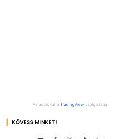
Az adatokat a
TradingView
szolgáltatja
KÖVESS MINKET!