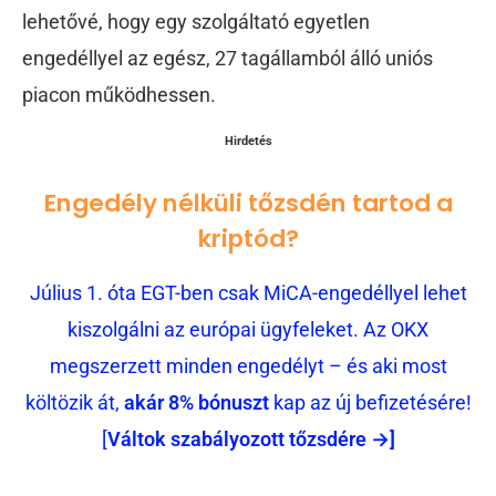
lehetővé, hogy egy szolgáltató egyetlen
engedéllyel az egész, 27 tagállamból álló uniós
piacon működhessen.
Hirdetés
Engedély nélküli tőzsdén tartod a
kriptód?
Július 1. óta EGT-ben csak MiCA-engedéllyel lehet
kiszolgálni az európai ügyfeleket. Az OKX
megszerzett minden engedélyt – és aki most
költözik át,
akár 8% bónuszt
kap az új befizetésére!
[
Váltok szabályozott tőzsdére →]