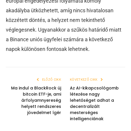
európai engedélyezési folyamata komoly
akadályba ütközhetett, amíg nincs hivatalosan
közzétett döntés, a helyzet nem tekinthető
véglegesnek. Ugyanakkor a szűkös határidő miatt
a Binance uniós ügyfelei számára a következő
napok különösen fontosak lehetnek.
ELŐZŐ CIKK
KÖVETKEZŐ CIKK
Ma indul a BlackRock új
Az AI-kikapcsológomb
bitcoin ETF-je, ami
létezése nagy
árfolyamnyereség
lehetőséget adhat a
helyett rendszeres
decentralizált
jövedelmet ígér
mesterséges
intelligenciának