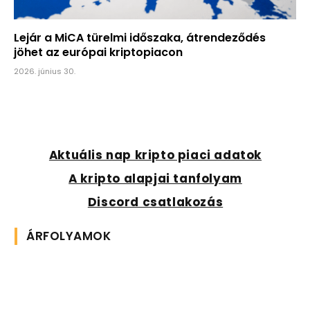
Lejár a MiCA türelmi időszaka, átrendeződés
jöhet az európai kriptopiacon
2026. június 30.
Aktuális nap kripto piaci adatok
A kripto alapjai tanfolyam
Discord csatlakozás
ÁRFOLYAMOK