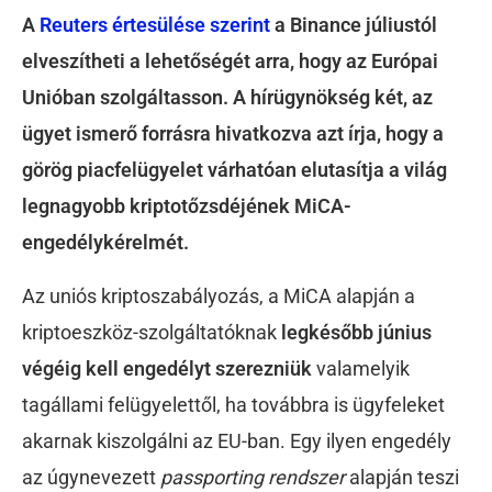
A
Reuters értesülése szerint
a Binance júliustól
elveszítheti a lehetőségét arra, hogy az Európai
Unióban szolgáltasson. A hírügynökség két, az
ügyet ismerő forrásra hivatkozva azt írja, hogy a
görög piacfelügyelet várhatóan elutasítja a világ
legnagyobb kriptotőzsdéjének MiCA-
engedélykérelmét.
Az uniós kriptoszabályozás, a MiCA alapján a
kriptoeszköz-szolgáltatóknak
legkésőbb június
végéig kell engedélyt szerezniük
valamelyik
tagállami felügyelettől, ha továbbra is ügyfeleket
akarnak kiszolgálni az EU-ban. Egy ilyen engedély
az úgynevezett
passporting rendszer
alapján teszi