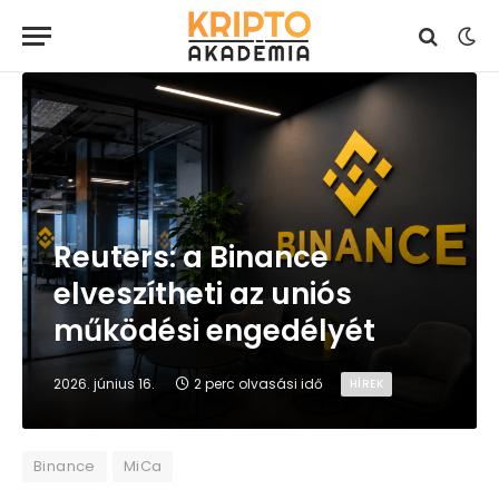
Reuters: a Binance
elveszítheti az uniós
működési engedélyét
2026. június 16.
2 perc olvasási idő
HÍREK
Binance
MiCa