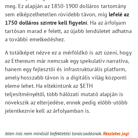
meg. Ez alapján az 1850-1900 dolláros tartomány
sem elképzelhetetlen rövidebb távon, míg
lefelé az
1750 dolláros szintre kell figyelni
. Ha az árfolyam
tartósan marad e felett, az újabb lendületet adhatna
a további emelkedéshez.
A totálképet nézve ez a mérföldkő is azt üzeni, hogy
az Ethereum már nemcsak egy spekulatív narratíva,
hanem egy fejlesztői és infrastrukturális platform,
amely hosszabb távon is a digitális világ központi
eleme lehet. Ha eltekintünk az $ETH
teljesítményétől, több hálózati mutató alapján is
növekszik az elterjedése, ennek pedig előbb-utóbb
jelentkeznie kell az árfolyamban is.
Jelen írás nem minősül befektetési tanácsadásnak.
Részletes jogi