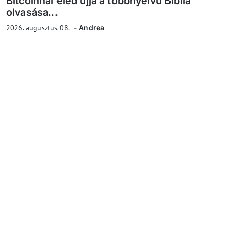
Bitcoinnal éled újjá a többnyelvű Biblia
olvasása...
2026. augusztus 08.
Andrea