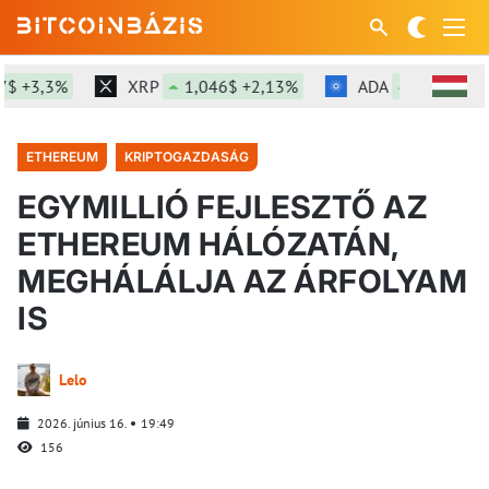
 +3,3%
XRP
1,046$ +2,13%
ADA
0,201$ +0,
ETHEREUM
KRIPTOGAZDASÁG
EGYMILLIÓ FEJLESZTŐ AZ
ETHEREUM HÁLÓZATÁN,
MEGHÁLÁLJA AZ ÁRFOLYAM
IS
Lelo
2026. június 16.
19:49
156