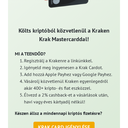
Költs kriptóból közvetlenül a Kraken
Krak Mastercarddal!
MI A TEENDŐD?
Regisztrálj a Krakenre a linkünkkel.
Igényeld meg ingyenesen a Krak Cardot.
Add hozzá Apple Payhez vagy Google Payhez.
Vásárolj közvetlenül Kraken egyenlegedről
akár 400+ kripto- és fiat eszközzel.
Élvezd a 2% cashback-et a vásárlások után,
havi vagy éves kártyadíj nélkül!
Készen állsz a mindennapi kriptós fizetésre?
KRAK CARD IGÉNYLÉSE