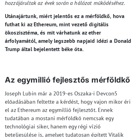
hozzájárultak az évek során a hálózat működéséhez.
Utánajártunk, miért jelentős ez a mérföldkő, hova
futhat ki az Ethereum, mint vezető digitális
ökoszisztéma, és mit várhatunk az ether
árfolyamától, amely legszebb napjaid idézi a Donald
Trump által bejelentett béke óta.
Az egymillió fejlesztős mérföldkő
Joseph Lubin már a 2019-es Oszaka-i Devcon5
előadásában feltette a kérdést, hogy vajon mikor éri
el az Ethereum az egymillió fejlesztőt. Ennek
tudatában a mostani mérföldkő nemcsak egy
technológiai siker, hanem egy régi vízió
beteljesülése is, amelyet tudatosan épített Vitalik