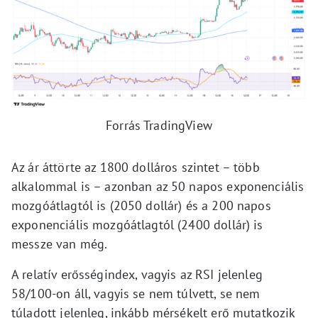
Forrás TradingView
Az ár áttörte az 1800 dolláros szintet – több
alkalommal is – azonban az 50 napos exponenciális
mozgóátlagtól is (2050 dollár) és a 200 napos
exponenciális mozgóátlagtól (2400 dollár) is
messze van még.
A relatív erősségindex, vagyis az RSI jelenleg
58/100-on áll, vagyis se nem túlvett, se nem
túladott jelenleg, inkább mérsékelt erő mutatkozik