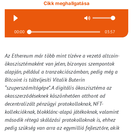
Cikk meghallgatása
00:00
03:57
Az Ethereum már több mint tízéve a vezető altcoin-
ökoszisztémaként van jelen, bizonyos szempontok
alapján, például a tranzakciószámban, pedig még a
Bitcoint is túlteljesíti Vitalik Buterin
“szuperszámítógépe”. A digitális ökoszisztéma az
okosszerződéseknek köszönhetően otthont ad
decentralizált pénzügyi protokolloknak, NFT-
kollekcióknak, blokklánc-alapú játékoknak, valamint
második rétegű skálázási protokolloknak is, ehhez
pedig szükség van arra az egymillió fejlesztőre, akik