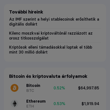
További híreink
Az IMF szerint a helyi stablecoinok erősíthetik a
digitális dollárt
Kilenc moszkvai kriptováltónál razziázott az
orosz titkosszolgálat
Kriptósok elleni támadásokkal loptak el több
mint 30 millió dollárt
Bitcoin és kriptovaluta árfolyamok
Bitcoin
0.52%
$64,997.85
BTC
Ethereum
0.53%
$1,919.94
ETH