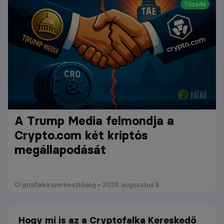
Tőzsde
A Trump Media felmondja a
Crypto.com két kriptós
megállapodását
Cryptofalka szerkesztőség • 2026. augusztus 8.
Hogy mi is az a Cryptofalka Kereskedő