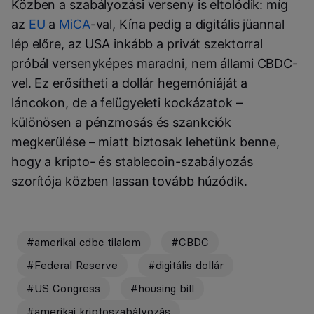
Közben a szabályozási verseny is eltolódik: míg
az
EU
a
MiCA
-val, Kína pedig a digitális jüannal
lép előre, az USA inkább a privát szektorral
próbál versenyképes maradni, nem állami CBDC-
vel. Ez erősítheti a dollár hegemóniáját a
láncokon, de a felügyeleti kockázatok –
különösen a pénzmosás és szankciók
megkerülése – miatt biztosak lehetünk benne,
hogy a kripto- és stablecoin-szabályozás
szorítója közben lassan tovább húzódik.
#amerikai cdbc tilalom
#CBDC
#Federal Reserve
#digitális dollár
#US Congress
#housing bill
#amerikai kriptoszabályozás