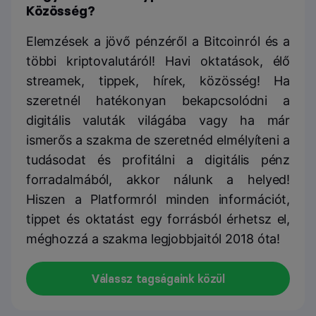
Közösség?
Elemzések a jövő pénzéről a Bitcoinról és a
többi kriptovalutáról! Havi oktatások, élő
streamek, tippek, hírek, közösség! Ha
szeretnél hatékonyan bekapcsolódni a
digitális valuták világába vagy ha már
ismerős a szakma de szeretnéd elmélyíteni a
tudásodat és profitálni a digitális pénz
forradalmából, akkor nálunk a helyed!
Hiszen a Platformról minden információt,
tippet és oktatást egy forrásból érhetsz el,
méghozzá a szakma legjobbjaitól 2018 óta!
Válassz tagságaink közül