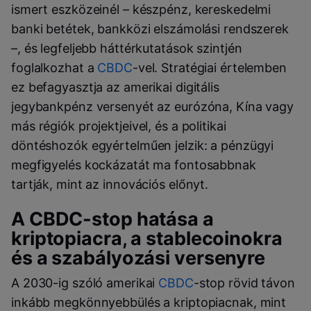
ismert eszközeinél – készpénz, kereskedelmi
banki betétek, bankközi elszámolási rendszerek
–, és legfeljebb háttérkutatások szintjén
foglalkozhat a
CBDC
-vel. Stratégiai értelemben
ez befagyasztja az amerikai digitális
jegybankpénz versenyét az eurózóna, Kína vagy
más régiók projektjeivel, és a politikai
döntéshozók egyértelműen jelzik: a pénzügyi
megfigyelés kockázatát ma fontosabbnak
tartják, mint az innovációs előnyt.
A CBDC-stop hatása a
kriptopiacra, a stablecoinokra
és a szabályozási versenyre
A 2030-ig szóló amerikai
CBDC
-stop rövid távon
inkább megkönnyebbülés a kriptopiacnak, mint