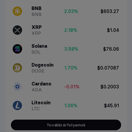
BNB
2.03%
$603.27
BNB
XRP
2.18%
$1.04
XRP
Solana
3.58%
$76.06
SOL
Dogecoin
1.70%
$0.07087
DOGE
Cardano
-0.01%
$0.2003
ADA
Litecoin
1.06%
$45.91
LTC
További árfolyamok