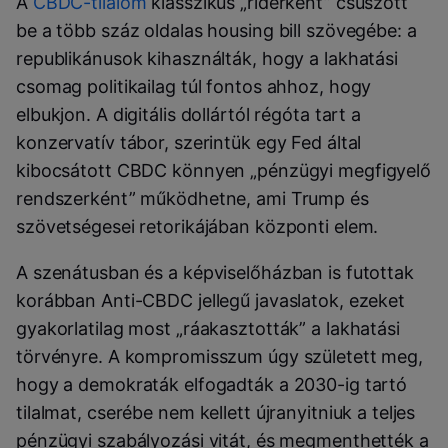
A
CBDC-tilalom
klasszikus „riderként” csúszott
be a több száz oldalas housing bill szövegébe: a
republikánusok kihasználták, hogy a lakhatási
csomag politikailag túl fontos ahhoz, hogy
elbukjon. A digitális dollártól régóta tart a
konzervatív tábor, szerintük egy Fed által
kibocsátott CBDC könnyen „pénzügyi megfigyelő
rendszerként” működhetne, ami Trump és
szövetségesei retorikájában központi elem.
A szenátusban és a képviselőházban is futottak
korábban Anti-CBDC jellegű javaslatok, ezeket
gyakorlatilag most „ráakasztották” a lakhatási
törvényre. A kompromisszum úgy született meg,
hogy a demokraták elfogadták a 2030-ig tartó
tilalmat, cserébe nem kellett újranyitniuk a teljes
pénzügyi szabályozási vitát, és megmenthették a