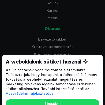
Rólunk
Karrier
Media
Oktatás
Bevezető cikkek
Kriptovaluta ismertetők
Kriptovaluta vásárlás
A weboldalunk sütiket használ 🍪
Oktató anyagok
Discord közösség
Az Ön adatainak védelme fontos a számunkra!
Tájékoztatjuk, hogy honlapunk a felhasználói élmény
fokozása, a webhelyhasználat megértése és
Csomagajánlatok
marketing tevékenységeink támogatása érdekében
sütiket alkalmazhat. További információ erről az
Kriptovaluta kezdőknek
Adatvédelmi Tájékoztatóban
.
Kriptovaluta kereskedés
Elfogadom