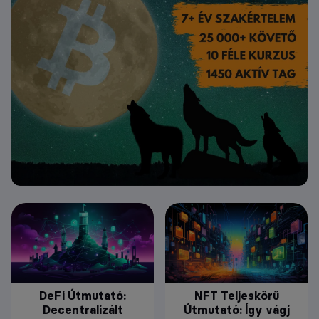
DeFi Útmutató:
NFT Teljeskörű
Decentralizált
Útmutató: Így vágj