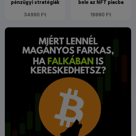
pénzügyi stratégiák
bele az NFT piacba
34990 Ft
19990 Ft