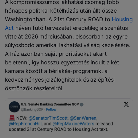
A kompromisszumos lakhatási csomag több
hónapos politikai kötélhúzás után állt össze
Washingtonban. A 21st Century ROAD to
Housing
Act
néven futó tervezetet eredetileg a szenátus
vitte át 2026 márciusában, elsősorban az egyre
súlyosbodó amerikai lakhatási válság kezelésére.
A ház azonban saját prioritásokat akart
beletenni, így hosszú egyeztetés indult a két
kamara között a bérlakás-programok, a
kedvezményes jelzáloghitelek és az építési
ösztönzők részleteiről.