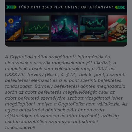
A CryptoFalka által szolgáltatott információk és
elemzések a szerzők magánvéleményét tükrözik, a
megjelenő írások nem valósítanak meg a 2007. évi
CXXXVIII. törvény (Bszt.) 4. § (2). bek 8. pontja szerinti
befektetési elemzést és a 9. pont szerinti befektetési
tanácsadást. Bármely befektetési döntés meghozatala
során az adott befektetés megfelelőségét csak az
adott befektető személyére szabott vizsgálattal lehet
megállapítani, melyre a CryptoFalka nem vállalkozik. Az
egyes befektetési döntések előtt éppen ezért
tájékozódjon részletesen és több forrásból, szükség
esetén konzultáljon személyes befektetési
tanácsadóval!