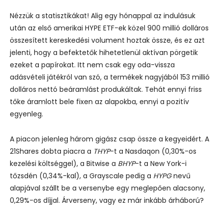
Nézzük a statisztikákat! Alig egy hónappal az indulásuk
után az első amerikai HYPE ETF-ek közel 900 millió dolláros
összesített kereskedési volument hoztak össze, és ez azt
jelenti, hogy a befektetők hihetetlenül aktívan pörgetik
ezeket a papírokat.
Itt nem csak egy oda-vissza
adásvételi játékról van szó, a termékek nagyjából 153 millió
dolláros nettó beáramlást produkáltak. Tehát ennyi friss
tőke áramlott bele fixen az alapokba, ennyi a pozitív
egyenleg.
A piacon jelenleg három gigász csap össze a kegyeidért. A
21Shares dobta piacra a
THYP
-t a Nasdaqon (0,30%-os
kezelési költséggel), a Bitwise a
BHYP
-t a New York-i
tőzsdén (0,34%-kal), a Grayscale pedig a
HYPG
nevű
alapjával szállt be a versenybe egy meglepően alacsony,
0,29%-os díjjal. Árverseny, vagy ez már inkább árháború?