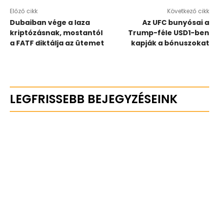
Előző cikk
Következő cikk
Dubaiban vége a laza
Az UFC bunyósai a
kriptózásnak, mostantól
Trump-féle USD1-ben
a FATF diktálja az ütemet
kapják a bónuszokat
LEGFRISSEBB BEJEGYZÉSEINK