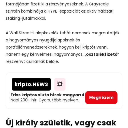
formájában fizeti ki a részvényeseknek.
A Grayscale
szintén kombinálja a HYPE-expozíciót az aktív hálózati
staking-jutalmakkal.
A Wall Street-i alapkezelők tehát nemcsak megmutatják
a hagyományos nyugdíjalapoknak és
portfóliómenedzsereknek, hogyan kell kriptót venni,
hanem egy kényelmes, hagyományos, „
osztalékfizető
”
részvényt csinálnak belőle.
kripto
.NEWS
💥
Friss kriptovaluta hírek magyarul
Megnézem
Napi 200+ hír. Gyors, több nyelven.
Új király születik, vagy csak