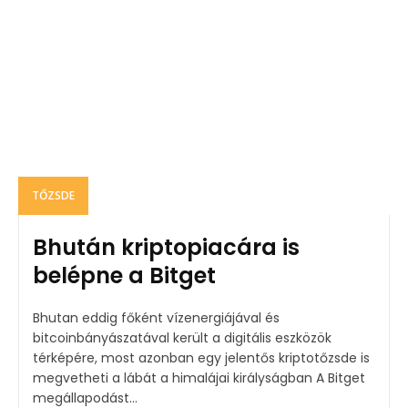
TŐZSDE
Bhután kriptopiacára is
belépne a Bitget
Bhutan eddig főként vízenergiájával és
bitcoinbányászatával került a digitális eszközök
térképére, most azonban egy jelentős kriptotőzsde is
megvetheti a lábát a himalájai királyságban A Bitget
megállapodást...