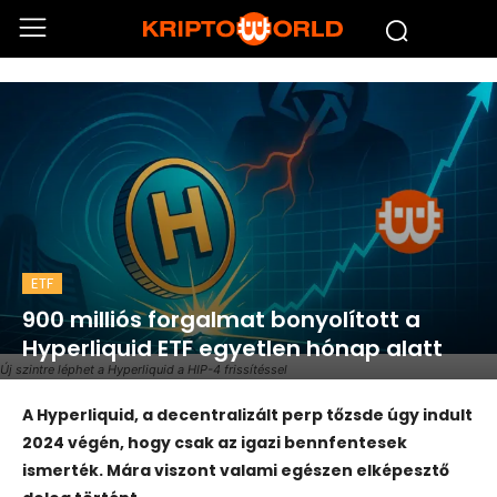
ETF
900 milliós forgalmat bonyolított a
Hyperliquid ETF egyetlen hónap alatt
Új szintre léphet a Hyperliquid a HIP-4 frissítéssel
A Hyperliquid, a decentralizált perp tőzsde úgy indult
2024 végén, hogy csak az igazi bennfentesek
ismerték. Mára viszont valami egészen elképesztő