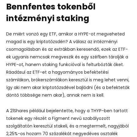
Bennfentes tokenből
intézményi staking
De miért vonzó egy ETF, amikor a HYPE-ot megveheted
magad is egy kriptotőzsdén? A válasz az intézményi
csomagolásban és az extrákban keresendő, ezek az ETF-
ek ugyanis nemcsak megveszik és egy széfben tárolják a
HYPE-ot, hanem staking funkcióval is felturbózták őket.
Ráadásul az ETF-et a hagyományos befektetési
számlákon, brókerszámlákon keresztül is meg lehet venni,
így aki nem akar kriptotőzsdével bajlódni (és a befektetők
döntő többsége nem akar), annak nem is kell.
A 21Shares például bejelentette, hogy a THYP-ben tartott
tokenek egy részét a Figment nevű szabályozott
szolgáltatón keresztül stakeli, és a megtermelt, nagyjából
2,25%-os hozam 70 százalékát negyedéves osztalék