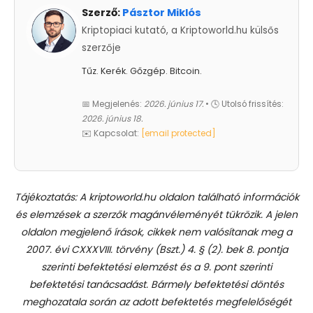
Szerző:
Pásztor Miklós
Kriptopiaci kutató, a Kriptoworld.hu külsős
szerzője
Tűz. Kerék. Gőzgép. Bitcoin.
📅 Megjelenés:
2026. június 17.
• 🕓 Utolsó frissítés:
2026. június 18.
✉️ Kapcsolat:
[email protected]
Tájékoztatás: A kriptoworld.hu oldalon található információk
és elemzések a szerzők magánvéleményét tükrözik. A jelen
oldalon megjelenő írások, cikkek nem valósítanak meg a
2007. évi CXXXVIII. törvény (Bszt.) 4. § (2). bek 8. pontja
szerinti befektetési elemzést és a 9. pont szerinti
befektetési tanácsadást.
Bármely befektetési döntés
meghozatala során az adott befektetés megfelelőségét