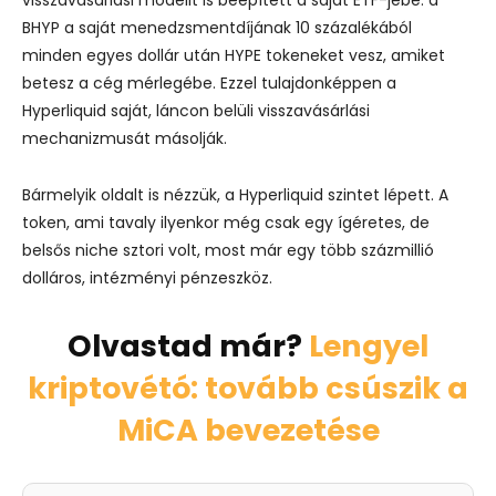
BHYP a saját menedzsmentdíjának 10 százalékából
minden egyes dollár után HYPE tokeneket vesz, amiket
betesz a cég mérlegébe.
Ezzel tulajdonképpen a
Hyperliquid saját, láncon belüli visszavásárlási
mechanizmusát másolják.
Bármelyik oldalt is nézzük, a Hyperliquid szintet lépett. A
token, ami tavaly ilyenkor még csak egy ígéretes, de
belsős niche sztori volt, most már egy több százmillió
dolláros, intézményi pénzeszköz.
Olvastad már?
Lengyel
kriptovétó: tovább csúszik a
MiCA bevezetése