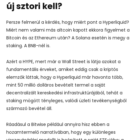
új sztori kell?
Persze felmerül a kérdés, hogy miért pont a Hyperliquid?
Miért nem valami más altcoin kapott ekkora figyelmet a
Bitcoin és az Ethereum után?
A Solana esetén is megy a
staking. A BNB-nél is.
Azért a HYPE, mert már a Wall Street is látja azokat a
fundamentális érveket, amiket eddig csak a kriptós
elemzők láttak, hogy a Hyperliquid már havonta több,
mint 50 millió dolláros bevételt termel a saját
decentralizált kereskedési infrastruktúrájából, tehát a
staking mögött tényleges, valódi üzleti tevékenységből
származó bevétel áll.
Ráadásul a Bitwise például annyira hisz ebben a
hozamtermelő narratívában, hogy egy különleges
visszavásárlási modellt is beépített a saját ETF-jébe: a