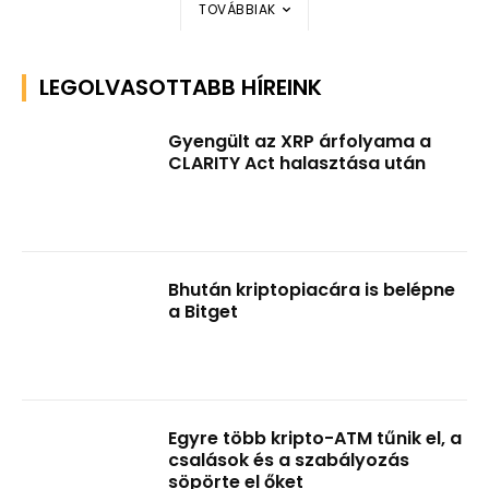
TOVÁBBIAK
LEGOLVASOTTABB HÍREINK
Gyengült az XRP árfolyama a
CLARITY Act halasztása után
Bhután kriptopiacára is belépne
a Bitget
Egyre több kripto-ATM tűnik el, a
csalások és a szabályozás
söpörte el őket