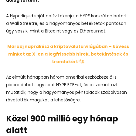
dolog történt.
A Hyperliquid saját natív tokenje, a HYPE konkrétan betört
a Wall Streetre, és a hagyományos befektetők pontosan
úgy veszik, mint a Bitcoint vagy az Ethereumot.
Maradj naprakész a kriptovaluta világában – kövess
minket az X-en a legfrissebb hírek, betekintések és
trendekért!🚀
Az elmúlt hónapban három amerikai eszközkezelő is
piacra dobott egy spot HYPE ETF-et, és a számok azt
mutatják, hogy
a hagyományos pénzpiacok szabályosan
rávetették magukat a lehetőségre
.
Közel 900 millió egy hónap
alatt