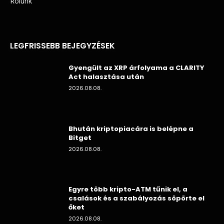
Rólunk
LEGFRISSEBB BEJEGYZÉSEK
Gyengült az XRP árfolyama a CLARITY
Act halasztása után
2026.08.08.
Bhután kriptopiacára is belépne a
Bitget
2026.08.08.
Egyre több kripto-ATM tűnik el, a
csalások és a szabályozás söpörte el
őket
2026.08.08.