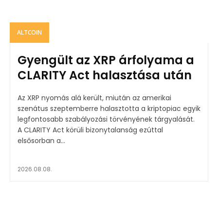
ALTCOIN
Gyengült az XRP árfolyama a
CLARITY Act halasztása után
Az XRP nyomás alá került, miután az amerikai
szenátus szeptemberre halasztotta a kriptopiac egyik
legfontosabb szabályozási törvényének tárgyalását.
A CLARITY Act körüli bizonytalanság ezúttal
elsősorban a...
2026.08.08.