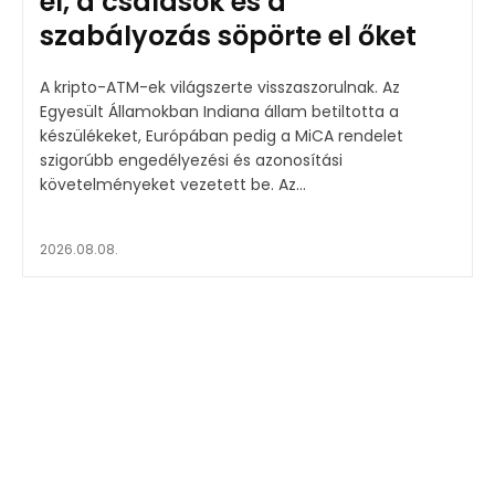
el, a csalások és a
szabályozás söpörte el őket
A kripto-ATM-ek világszerte visszaszorulnak. Az
Egyesült Államokban Indiana állam betiltotta a
készülékeket, Európában pedig a MiCA rendelet
szigorúbb engedélyezési és azonosítási
követelményeket vezetett be. Az...
2026.08.08.