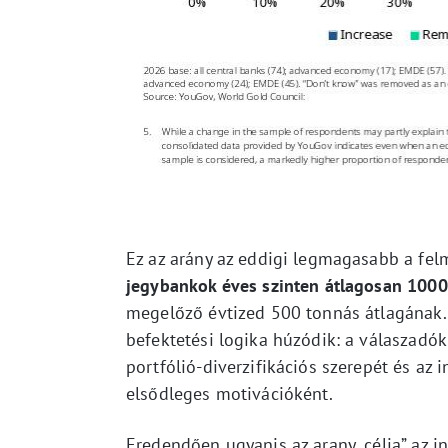
Ez az arány az eddigi legmagasabb a fel
jegybankok éves szinten átlagosan 1000
megelőző évtized 500 tonnás átlagának
befektetési logika húzódik: a válaszadók
portfólió-diverzifikációs szerepét és az 
elsődleges motivációként.
Eredendően ugyanis az arany „célja” az i