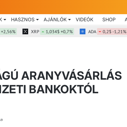
K
HASZNOS
AJÁNLÓK
VIDEÓK
SHOP
6%
XRP
1,034$ +0,7%
ADA
0,2$ -1,21%
ÁGÚ ARANYVÁSÁRLÁS
MZETI BANKOKTÓL
69