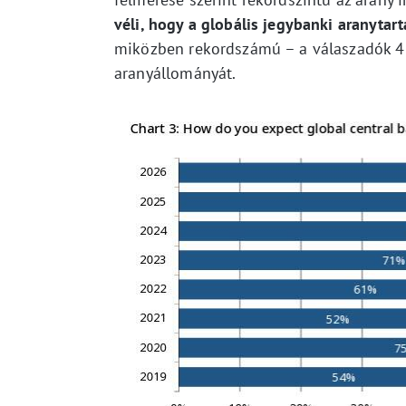
véli, hogy a globális jegybanki aranyta
miközben rekordszámú – a válaszadók 45
aranyállományát.