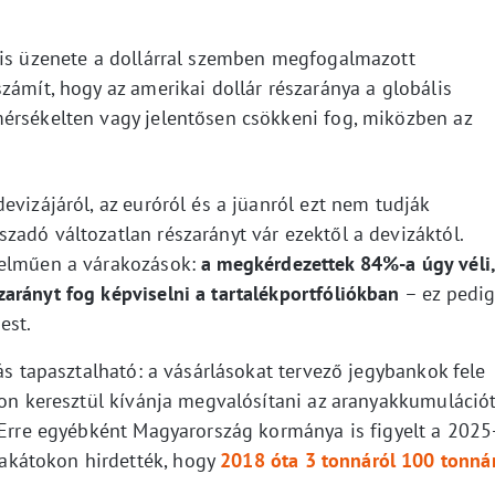
lis üzenete a dollárral szemben megfogalmazott
zámít, hogy az amerikai dollár részaránya a globális
érsékelten vagy jelentősen csökkeni fog, miközben az
evizájáról, az euróról és a jüanról ezt nem tudják
zadó változatlan részarányt vár ezektől a devizáktól.
telműen a várakozások:
a megkérdezettek 84%-a úgy véli,
arányt fog képviselni a tartalékportfóliókban
– ez pedi
est.
ás tapasztalható: a vásárlásokat tervező jegybankok fele
mon keresztül kívánja megvalósítani az aranyakkumulációt
. Erre egyébként Magyarország kormánya is figyelt a 2025
kátokon hirdették, hogy
2018 óta 3 tonnáról 100 tonná