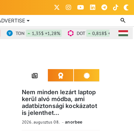
ADVERTISE
TON
1,35$ +1,28%
DOT
0,818$ +0,2%
DO
Nem minden lezárt laptop
kerül alvó módba, ami
adatbiztonsági kockázatot
is jelenthet...
2026. augusztus 08.
anorbee