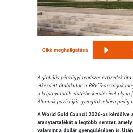
Cikk meghallgatása
A globális pénzügyi rendszer évtizedek óta
elkezdett átalakulni: a BRICS-országok meg
a kriptovaluták előtérbe kerülésével olyan
Államok pozícióját gyengítik, ebben pedig
A World Gold Council 2026-os kérdőíve a
aranytartalékát a legtöbb nemzet, amely 
valamint a dollár gyengülésében is. Után