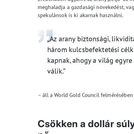
meghaladja a gazdasági növekedést, vagy 
spekulánsok is ki akarnak használni.
„Az arany biztonsági, likvid
három kulcsbefektetési célk
kapnak, ahogy a világ egyre
válik.”
– áll a World Gold Council felmérésében
Csökken a dollár súl