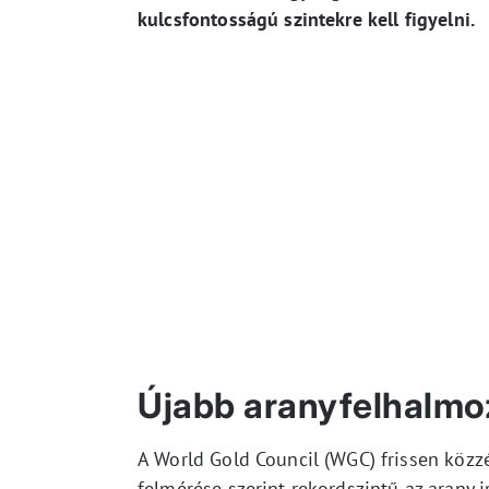
kulcsfontosságú szintekre kell figyelni.
Újabb aranyfelhalmo
A World Gold Council (WGC) frissen közzé
felmérése szerint rekordszintű az arany 