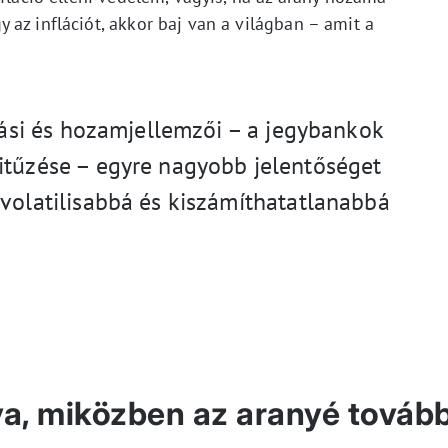
az inflációt, akkor baj van a világban – amit a
itási és hozamjellemzői – a jegybankok
itűzése – egyre nagyobb jelentőséget
 volatilisabbá és kiszámíthatatlanabbá
ya, miközben az aranyé továb