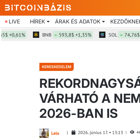
LIVE
HÍREK
ÁRAK ÉS ADATOK
KEZDŐKNE
+0,61%
BNB
593,8$ +1,35%
SOL
74,76$ +2,5
KERESKEDELEM
REKORDNAGYS
VÁRHATÓ A NE
2026-BAN IS
2026. június 17.
13:13
4
Lelo