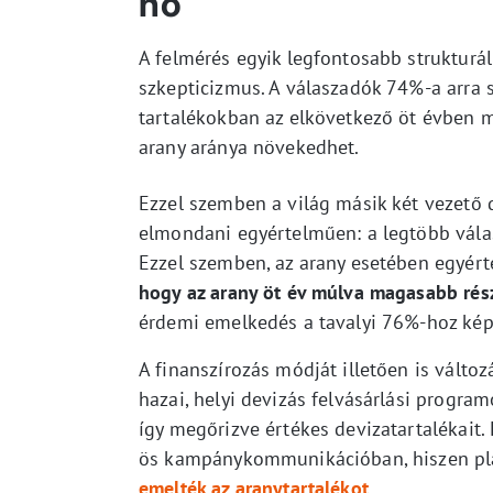
nő
A felmérés egyik legfontosabb strukturá
szkepticizmus. A válaszadók 74%-a arra s
tartalékokban az elkövetkező öt évben m
arany aránya növekedhet.
Ezzel szemben a világ másik két vezető d
elmondani egyértelműen: a legtöbb válas
Ezzel szemben, az arany esetében egyér
hogy az arany öt év múlva magasabb rész
érdemi emelkedés a tavalyi 76%-hoz kép
A finanszírozás módját illetően is változ
hazai, helyi devizás felvásárlási progra
így megőrizve értékes devizatartalékait
ös kampánykommunikációban, hiszen pla
emelték az aranytartalékot
.