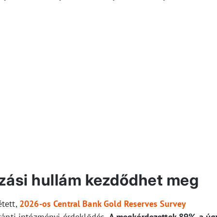
zási hullám kezdődhet meg
tett,
2026-os Central Bank Gold Reserves Survey
iránti intézményi érdeklődés.
A megkérdezettek 89%-a úg