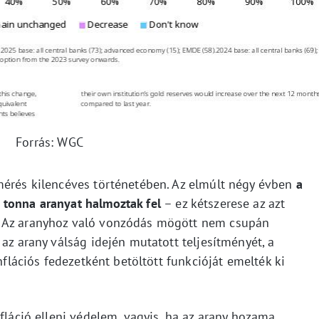
Forrás: WGC
mérés kilencéves történetében. Az elmúlt négy évben
a
 tonna aranyat halmoztak fel
– ez kétszerese az azt
. Az aranyhoz való vonzódás mögött nem csupán
 az arany válság idején mutatott teljesítményét, a
inflációs fedezetként betöltött funkcióját emelték ki
nfláció elleni védelem, vagyis, ha az arany hozama