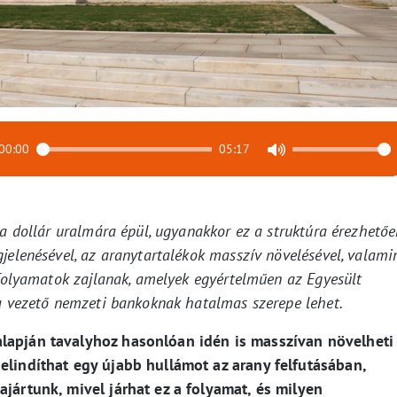
00:00
05:17
 a dollár uralmára épül, ugyanakkor ez a struktúra érezhetőe
jelenésével, az aranytartalékok masszív növelésével, valami
 folyamatok zajlanak, amelyek egyértelműen az Egyesült
 a vezető nemzeti bankoknak hatalmas szerepe lehet.
lapján tavalyhoz hasonlóan idén is masszívan növelheti
elindíthat egy újabb hullámot az arany felfutásában,
ajártunk, mivel járhat ez a folyamat, és milyen