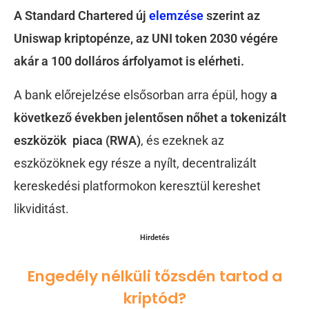
A Standard Chartered új
elemzése
szerint az
Uniswap kriptopénze, az UNI token 2030 végére
akár a 100 dolláros árfolyamot is elérheti.
A bank előrejelzése elsősorban arra épül, hogy
a
következő években jelentősen nőhet a tokenizált
eszközök piaca (RWA)
, és ezeknek az
eszközöknek egy része a nyílt, decentralizált
kereskedési platformokon keresztül kereshet
likviditást.
Hirdetés
Engedély nélküli tőzsdén tartod a
kriptód?