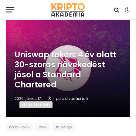
Uniswap token: 4 év alatt
30-szoros növekedést
jósol a Standard
Chartered
2026. június 17.
4 perc olvasási idő
ETF ÉS RÉSZVÉNY
blackrock
RWA
uniswap