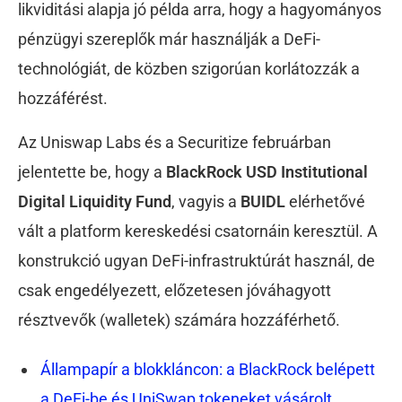
likviditási alapja jó példa arra, hogy a hagyományos
pénzügyi szereplők már használják a DeFi-
technológiát, de közben szigorúan korlátozzák a
hozzáférést.
Az Uniswap Labs és a Securitize februárban
jelentette be, hogy a
BlackRock USD Institutional
Digital Liquidity Fund
, vagyis a
BUIDL
elérhetővé
vált a platform kereskedési csatornáin keresztül. A
konstrukció ugyan DeFi-infrastruktúrát használ, de
csak engedélyezett, előzetesen jóváhagyott
résztvevők (walletek) számára hozzáférhető.
Állampapír a blokkláncon: a BlackRock belépett
a DeFi-be és UniSwap tokeneket vásárolt