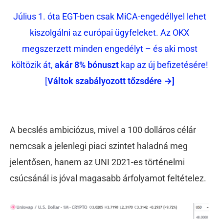
Július 1. óta EGT-ben csak MiCA-engedéllyel lehet
kiszolgálni az európai ügyfeleket. Az OKX
megszerzett minden engedélyt – és aki most
költözik át,
akár 8% bónuszt
kap az új befizetésére!
[
Váltok szabályozott tőzsdére →]
A becslés ambiciózus, mivel a 100 dolláros célár
nemcsak a jelenlegi piaci szintet haladná meg
jelentősen, hanem az UNI 2021-es történelmi
csúcsánál is jóval magasabb árfolyamot feltételez.