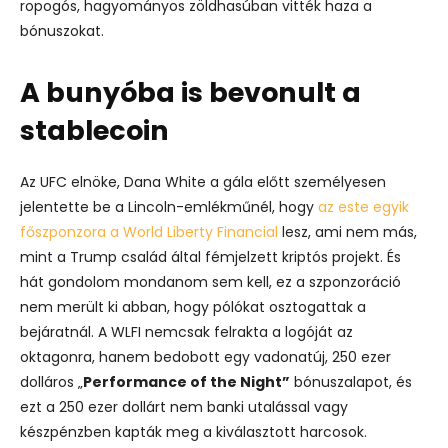
ropogós, hagyományos zöldhasúban vitték haza a
bónuszokat.
A bunyóba is bevonult a
stablecoin
Az UFC elnöke, Dana White a gála előtt személyesen
jelentette be a Lincoln-emlékműnél, hogy
az este egyik
főszponzora a World Liberty Financial
lesz, ami nem más,
mint a Trump család által fémjelzett kriptós projekt.
És
hát gondolom mondanom sem kell, ez a szponzoráció
nem merült ki abban, hogy pólókat osztogattak a
bejáratnál.
A WLFI nemcsak felrakta a logóját az
oktagonra, hanem bedobott egy vadonatúj, 250 ezer
dolláros „
Performance of the Night”
bónuszalapot, és
ezt a 250 ezer dollárt nem banki utalással vagy
készpénzben kapták meg a kiválasztott harcosok.