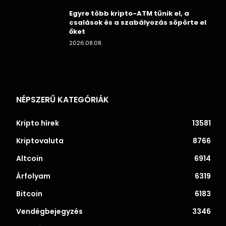
Egyre több kripto-ATM tűnik el, a
csalások és a szabályozás söpörte el
őket
2026.08.08.
NÉPSZERŰ KATEGÓRIÁK
Kripto hírek
13581
Kriptovaluta
8766
Altcoin
6914
Árfolyam
6319
Bitcoin
6183
Vendégbejegyzés
3346