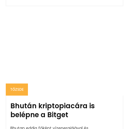
TŐZSDE
Bhután kriptopiacára is
belépne a Bitget
Bhutan eddig főként vízenergiájával és