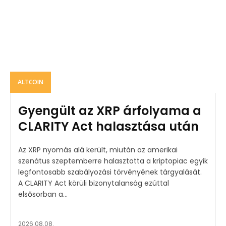
ALTCOIN
Gyengült az XRP árfolyama a
CLARITY Act halasztása után
Az XRP nyomás alá került, miután az amerikai
szenátus szeptemberre halasztotta a kriptopiac egyik
legfontosabb szabályozási törvényének tárgyalását.
A CLARITY Act körüli bizonytalanság ezúttal
elsősorban a...
2026.08.08.