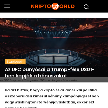
Stablecoin
Az UFC bunyósai a Trump-féle USD1-
ben kapják a bónuszokat
Az UFC bunyósai a Trump-féle USD1-ben kapják a bónuszokat
Ha azt hittük, hogy a kriptó és az amerikai politika
összeborulása kimerül néhány kampányígéretben
vagy washingtoni törvényjavaslatban, akkor ezt