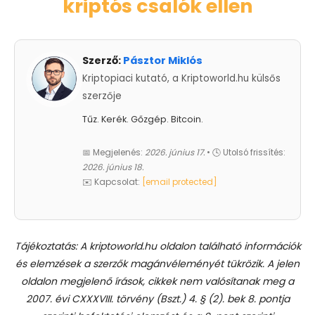
kriptós csalók ellen
Szerző:
Pásztor Miklós
Kriptopiaci kutató, a Kriptoworld.hu külsős
szerzője
Tűz. Kerék. Gőzgép. Bitcoin.
📅 Megjelenés:
2026. június 17.
• 🕓 Utolsó frissítés:
2026. június 18.
✉️ Kapcsolat:
[email protected]
Tájékoztatás: A kriptoworld.hu oldalon található információk
és elemzések a szerzők magánvéleményét tükrözik. A jelen
oldalon megjelenő írások, cikkek nem valósítanak meg a
2007. évi CXXXVIII. törvény (Bszt.) 4. § (2). bek 8. pontja