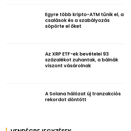
Egyre több kripto-ATM tűnik el, a
csalások és a szabályozás
söpörte el őket
Az XRP ETF-ek bevételei 93
százalékot zuhantak, a bálnák
viszont vásárolnak
A Solana hálózat új tranzakciós
rekordot döntött