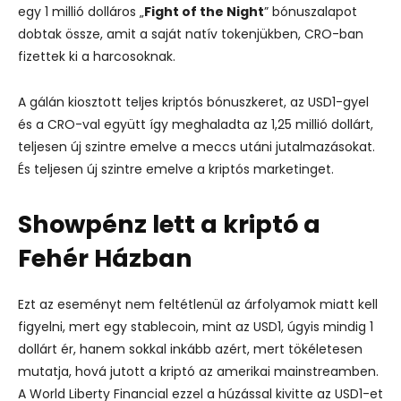
egy 1 millió dolláros „
Fight of the Night
” bónuszalapot
dobtak össze, amit a saját natív tokenjükben, CRO-ban
fizettek ki a harcosoknak.
A gálán kiosztott teljes kriptós bónuszkeret, az USD1-gyel
és a CRO-val együtt így meghaladta az 1,25 millió dollárt,
teljesen új szintre emelve a meccs utáni jutalmazásokat.
És teljesen új szintre emelve a kriptós marketinget.
Showpénz lett a kriptó a
Fehér Házban
Ezt az eseményt nem feltétlenül az árfolyamok miatt kell
figyelni, mert egy stablecoin, mint az USD1, úgyis mindig 1
dollárt ér, hanem sokkal inkább azért, mert tökéletesen
mutatja, hová jutott a kriptó az amerikai mainstreamben.
A World Liberty Financial ezzel a húzással kivitte az USD1-et