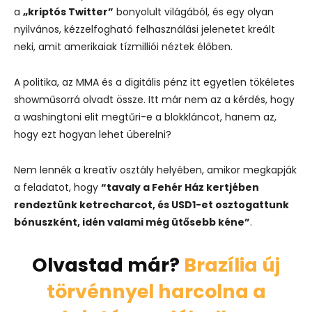
a
„kriptós Twitter”
bonyolult világából, és egy olyan
nyilvános, kézzelfogható felhasználási jelenetet kreált
neki, amit amerikaiak tízmilliói néztek élőben.
A politika, az MMA és a digitális pénz itt egyetlen tökéletes
showműsorrá olvadt össze. Itt már nem az a kérdés, hogy
a washingtoni elit megtűri-e a blokkláncot, hanem az,
hogy ezt hogyan lehet überelni?
Nem lennék a kreatív osztály helyében, amikor megkapják
a feladatot, hogy
“tavaly a Fehér Ház kertjében
rendeztünk ketrecharcot, és USD1-et osztogattunk
bónuszként, idén valami még ütősebb kéne”
.
Olvastad már?
Brazília új
törvénnyel harcolna a