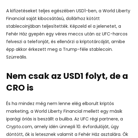
A kifizetéseket teljes egészében USD1-ben, a World Liberty
Financial saját kibocsátású, dollárhoz kötött
stablecoinjában teljesítették.
Képzeld el a jelenetet, a
Fehér Ház gyepén egy véres meccs után az UFC-harcos
felveszi a telefonját, és ellenőrzi a kriptotárcáját, amibe
épp akkor érkezett meg a Trump-féle stablecoin.
Szürreális.
Nem csak az USD1 folyt, de a
CRO is
És ha mindez még nem lenne elég elborult kriptós
marketing, a World Liberty Financial mellett egy másik
iparági óriás is beszállt a buliba.
Az UFC régi partnere, a
Crypto.com, amely idén ünnepli 10. évfordulóját, úgy
döntött, ők is letesznek valamit a Fehér Ház asztalára.
Ők