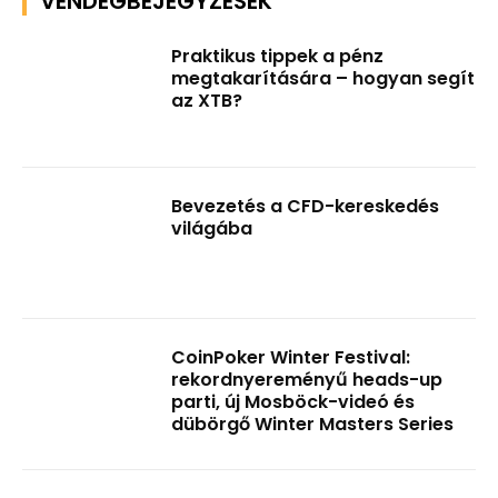
VENDÉGBEJEGYZÉSEK
Praktikus tippek a pénz
megtakarítására – hogyan segít
az XTB?
Bevezetés a CFD-kereskedés
világába
CoinPoker Winter Festival:
rekordnyereményű heads-up
parti, új Mosböck-videó és
dübörgő Winter Masters Series