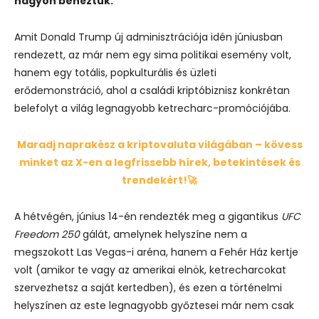
nagyon benéztük.
Amit Donald Trump új adminisztrációja idén júniusban
rendezett, az már nem egy sima politikai esemény volt,
hanem egy totális, popkulturális és üzleti
erődemonstráció, ahol a családi kriptóbiznisz konkrétan
belefolyt a világ legnagyobb ketrecharc-promóciójába.
Maradj naprakész a kriptovaluta világában – kövess
minket az X-en a legfrissebb hírek, betekintések és
trendekért!🚀
A hétvégén, június 14-én rendezték meg a gigantikus
UFC
Freedom 250
gálát, amelynek helyszíne nem a
megszokott Las Vegas-i aréna, hanem a Fehér Ház kertje
volt (amikor te vagy az amerikai elnök, ketrecharcokat
szervezhetsz a saját kertedben), és ezen a történelmi
helyszínen az este legnagyobb győztesei már nem csak