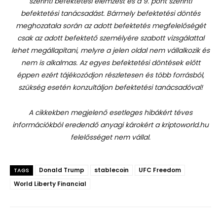
szerinti befektetési elemzést és a 9. pont szerinti
befektetési tanácsadást.
Bármely befektetési döntés
meghozatala során az adott befektetés megfelelőségét
csak az adott befektető személyére szabott vizsgálattal
lehet megállapítani, melyre a jelen oldal nem vállalkozik és
nem is alkalmas. Az egyes befektetési döntések előtt
éppen ezért tájékozódjon részletesen és több forrásból,
szükség esetén konzultáljon befektetési tanácsadóval!
A cikkekben megjelenő esetleges hibákért téves
információkból eredendő anyagi károkért a kriptoworld.hu
felelősséget nem vállal.
Donald Trump
stablecoin
UFC Freedom
TAGS
World Liberty Financial