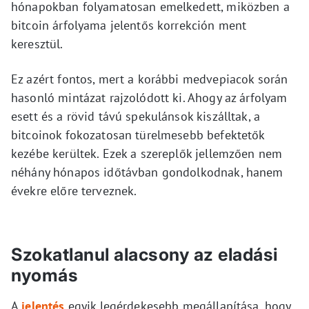
hónapokban folyamatosan emelkedett, miközben a
bitcoin árfolyama jelentős korrekción ment
keresztül.
Ez azért fontos, mert a korábbi medvepiacok során
hasonló mintázat rajzolódott ki. Ahogy az árfolyam
esett és a rövid távú spekulánsok kiszálltak, a
bitcoinok fokozatosan türelmesebb befektetők
kezébe kerültek. Ezek a szereplők jellemzően nem
néhány hónapos időtávban gondolkodnak, hanem
évekre előre terveznek.
Szokatlanul alacsony az eladási
nyomás
A
jelentés
egyik legérdekesebb megállapítása, hogy