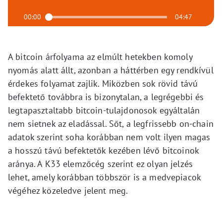
00:00
04:47
A bitcoin árfolyama az elmúlt hetekben komoly
nyomás alatt állt, azonban a háttérben egy rendkívül
érdekes folyamat zajlik. Miközben sok rövid távú
befektető továbbra is bizonytalan, a legrégebbi és
legtapasztaltabb bitcoin-tulajdonosok egyáltalán
nem sietnek az eladással. Sőt, a legfrissebb on-chain
adatok szerint soha korábban nem volt ilyen magas
a hosszú távú befektetők kezében lévő bitcoinok
aránya. A K33 elemzőcég szerint ez olyan jelzés
lehet, amely korábban többször is a medvepiacok
végéhez közeledve jelent meg.