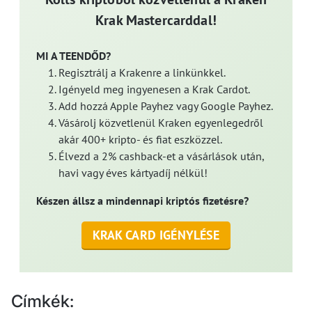
Krak Mastercarddal!
MI A TEENDŐD?
Regisztrálj a Krakenre a linkünkkel.
Igényeld meg ingyenesen a Krak Cardot.
Add hozzá Apple Payhez vagy Google Payhez.
Vásárolj közvetlenül Kraken egyenlegedről
akár 400+ kripto- és fiat eszközzel.
Élvezd a 2% cashback-et a vásárlások után,
havi vagy éves kártyadíj nélkül!
Készen állsz a mindennapi kriptós fizetésre?
KRAK CARD IGÉNYLÉSE
Címkék: