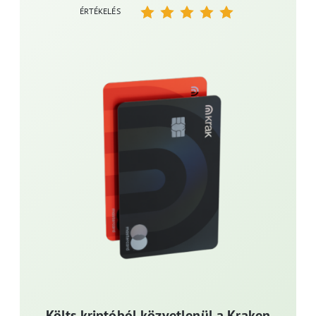
ÉRTÉKELÉS
Költs kriptóból közvetlenül a Kraken