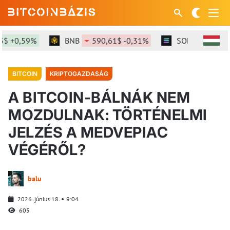
 +0,59%
BNB
590,61$ -0,31%
SOL
73,68$ +1
BITCOIN
KRIPTOGAZDASÁG
A BITCOIN-BÁLNÁK NEM
MOZDULNAK: TÖRTÉNELMI
JELZÉS A MEDVEPIAC
VÉGÉRŐL?
balu
2026. június 18.
9:04
605