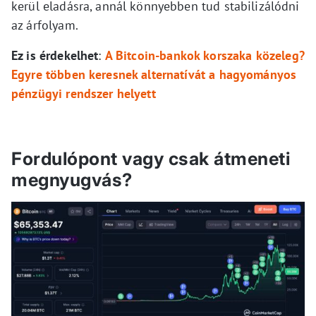
kerül eladásra, annál könnyebben tud stabilizálódni
az árfolyam.
Ez is érdekelhet
:
A Bitcoin-bankok korszaka közeleg?
Egyre többen keresnek alternatívát a hagyományos
pénzügyi rendszer helyett
Fordulópont vagy csak átmeneti
megnyugvás?