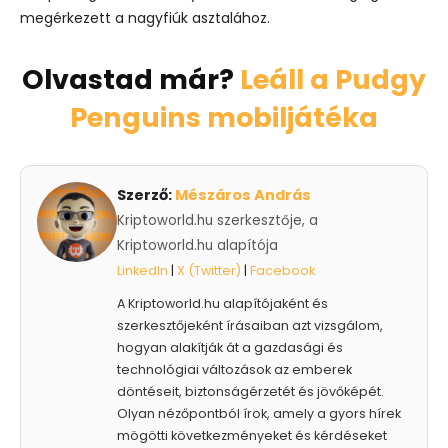
megérkezett a nagyfiúk asztalához.
Olvastad már?
Leáll a Pudgy
Penguins mobiljátéka
Szerző:
Mészáros András
Kriptoworld.hu szerkesztője, a
Kriptoworld.hu alapítója
LinkedIn
|
X (Twitter)
|
Facebook
A Kriptoworld.hu alapítójaként és
szerkesztőjeként írásaiban azt vizsgálom,
hogyan alakítják át a gazdasági és
technológiai változások az emberek
döntéseit, biztonságérzetét és jövőképét.
Olyan nézőpontból írok, amely a gyors hírek
mögötti következményeket és kérdéseket