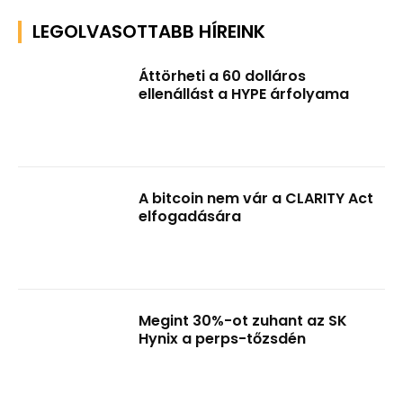
LEGOLVASOTTABB HÍREINK
Áttörheti a 60 dolláros
ellenállást a HYPE árfolyama
A bitcoin nem vár a CLARITY Act
elfogadására
Megint 30%-ot zuhant az SK
Hynix a perps-tőzsdén