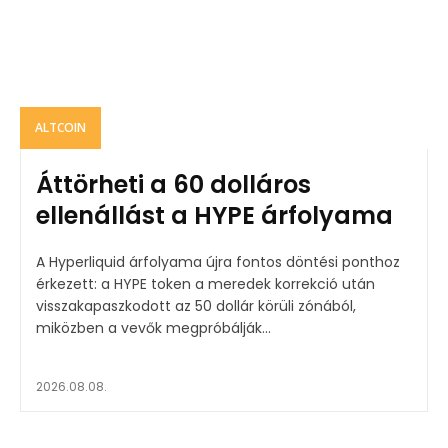
ALTCOIN
Áttörheti a 60 dolláros
ellenállást a HYPE árfolyama
A Hyperliquid árfolyama újra fontos döntési ponthoz
érkezett: a HYPE token a meredek korrekció után
visszakapaszkodott az 50 dollár körüli zónából,
miközben a vevők megpróbálják...
2026.08.08.