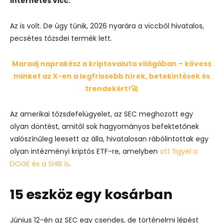
internetes vicc.
Az is volt. De úgy tűnik, 2026 nyarára a viccből hivatalos,
pecsétes tőzsdei termék lett.
Maradj naprakész a kriptovaluta világában – kövess
minket az X-en a legfrissebb hírek, betekintések és
trendekért!🚀
Az amerikai tőzsdefelügyelet, az SEC meghozott egy
olyan döntést, amitől sok hagyományos befektetőnek
valószínűleg leesett az álla, hivatalosan rábólintottak egy
olyan intézményi kriptós ETF-re, amelyben
ott figyel a
DOGE és a SHIB is
.
15 eszköz egy kosárban
Június 12-én az SEC egy csendes, de történelmi lépést