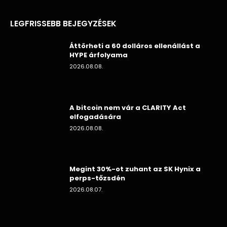
LEGFRISSEBB BEJEGYZÉSEK
Áttörheti a 60 dolláros ellenállást a
HYPE árfolyama
2026.08.08.
A bitcoin nem vár a CLARITY Act
elfogadására
2026.08.08.
Megint 30%-ot zuhant az SK Hynix a
perps-tőzsdén
2026.08.07.