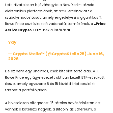
tett. Hivatalosan is jóváhagyta a New York-i tőzsde
elektronikus platformjának, az NYSE Arcának azt a
szabálymódosítását, amely engedélyezi a gigantikus T.
Rowe Price eszközkezelő vadonatúj termékének, a
„Price
Active Crypto ETF”
-nek a listázását.
Yay
— Crypto Stella™ (@CryptoStella25)
June 16,
2026
De ez nem egy unalmas, csak bitcoint tartó alap. A T.
Rowe Price egy úgynevezett aktívan kezelt ETF-et rakott
össze, amely egyszerre 5 és 15 közötti kriptoeszközt
tarthat a portfóliójában.
A hivatalosan elfogadott, 15 tételes bevásárlólistán ott
vannak a kötelező nagyok, a Bitcoin, az Ethereum, a