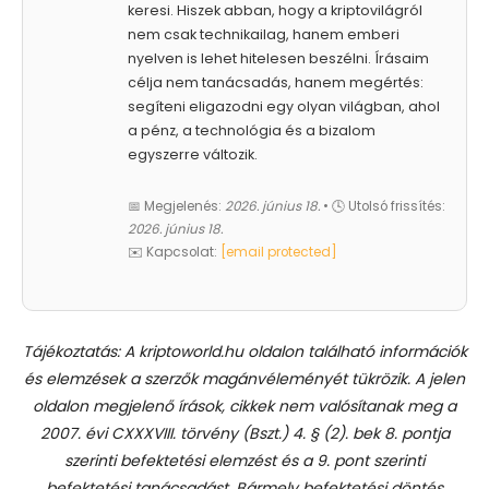
keresi. Hiszek abban, hogy a kriptovilágról
nem csak technikailag, hanem emberi
nyelven is lehet hitelesen beszélni. Írásaim
célja nem tanácsadás, hanem megértés:
segíteni eligazodni egy olyan világban, ahol
a pénz, a technológia és a bizalom
egyszerre változik.
📅 Megjelenés:
2026. június 18.
• 🕓 Utolsó frissítés:
2026. június 18.
✉️ Kapcsolat:
[email protected]
Tájékoztatás: A kriptoworld.hu oldalon található információk
és elemzések a szerzők magánvéleményét tükrözik. A jelen
oldalon megjelenő írások, cikkek nem valósítanak meg a
2007. évi CXXXVIII. törvény (Bszt.) 4. § (2). bek 8. pontja
szerinti befektetési elemzést és a 9. pont szerinti
befektetési tanácsadást.
Bármely befektetési döntés