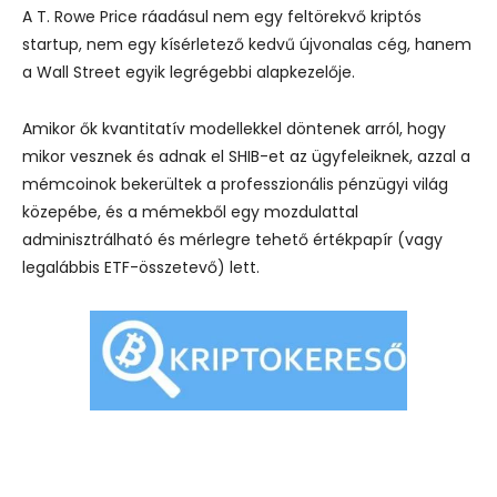
A T. Rowe Price ráadásul nem egy feltörekvő kriptós
startup, nem egy kísérletező kedvű újvonalas cég, hanem
a Wall Street egyik legrégebbi alapkezelője.
Amikor ők kvantitatív modellekkel döntenek arról, hogy
mikor vesznek és adnak el SHIB-et az ügyfeleiknek, azzal a
mémcoinok bekerültek a professzionális pénzügyi világ
közepébe, és a mémekből egy mozdulattal
adminisztrálható és mérlegre tehető értékpapír (vagy
legalábbis ETF-összetevő) lett.