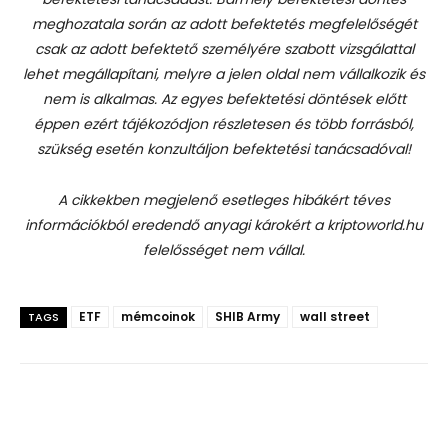
meghozatala során az adott befektetés megfelelőségét
csak az adott befektető személyére szabott vizsgálattal
lehet megállapítani, melyre a jelen oldal nem vállalkozik és
nem is alkalmas. Az egyes befektetési döntések előtt
éppen ezért tájékozódjon részletesen és több forrásból,
szükség esetén konzultáljon befektetési tanácsadóval!
A cikkekben megjelenő esetleges hibákért téves
információkból eredendő anyagi károkért a kriptoworld.hu
felelősséget nem vállal.
ETF
mémcoinok
SHIB Army
wall street
TAGS