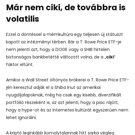
Már nem ciki, de továbbra is
volatilis
Ezzel a döntéssel a mémkultúra egy teljesen új státuszt
kapott az intézményi térben. Bár a T. Rowe Price ETF-je
nem jelenti azt, hogy a DOGE vagy a SHIB hirtelen
biztonságos bankbetétté változott volna, de a „
ciki
”
faktor eltűnt.
Amikor a Wall Street öltönyös brókerei a T. Rowe Price ETF-
jén keresztül adják el a Shiba Inut az amerikai
nyugdíjalapoknak, még ha csak egy kisebb, diverzifikált
portfólió részeként is, az azt jelenti, hogy a piac rájött,
hogy a hype-ot és az internetes kultúrát egyszerűen nem
lehet ignorálni.
A kriptó leginkább komolytalannak hitt sarka végleg