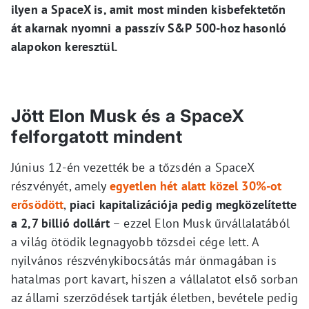
ilyen a SpaceX is, amit most minden kisbefektetőn
át akarnak nyomni a passzív S&P 500-hoz hasonló
alapokon keresztül.
Jött Elon Musk és a SpaceX
felforgatott mindent
Június 12-én vezették be a tőzsdén a SpaceX
részvényét, amely
egyetlen hét alatt közel 30%-ot
erősödött
,
piaci kapitalizációja pedig megközelítette
a 2,7 billió dollárt
– ezzel Elon Musk űrvállalatából
a világ ötödik legnagyobb tőzsdei cége lett. A
nyilvános részvénykibocsátás már önmagában is
hatalmas port kavart, hiszen a vállalatot első sorban
az állami szerződések tartják életben, bevétele pedig