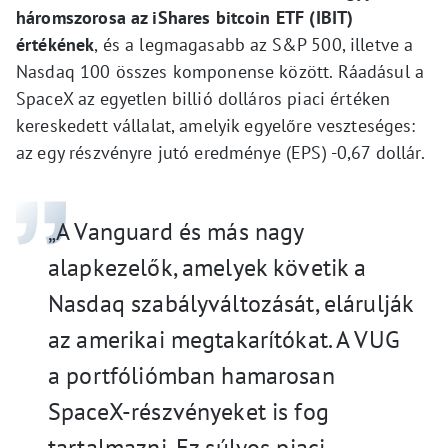
háromszorosa az iShares bitcoin ETF (IBIT)
értékének
, és a legmagasabb az S&P 500, illetve a
Nasdaq 100 összes komponense között. Ráadásul a
SpaceX az egyetlen billió dolláros piaci értéken
kereskedett vállalat, amelyik egyelőre veszteséges:
az egy részvényre jutó eredménye (EPS) -0,67 dollár.
„A Vanguard és más nagy
alapkezelők, amelyek követik a
Nasdaq szabályváltozását, elárulják
az amerikai megtakarítókat. A VUG
a portfóliómban hamarosan
SpaceX-részvényeket is fog
tartalmazni. Ez súlyos piaci