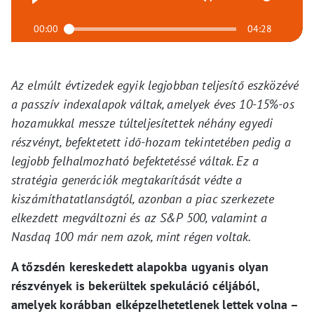
00:00
04:28
Az elmúlt évtizedek egyik legjobban teljesítő eszközévé
a passzív indexalapok váltak, amelyek éves 10-15%-os
hozamukkal messze túlteljesítettek néhány egyedi
részvényt, befektetett idő-hozam tekintetében pedig a
legjobb felhalmozható befektetéssé váltak. Ez a
stratégia generációk megtakarítását védte a
kiszámíthatatlanságtól, azonban a piac szerkezete
elkezdett megváltozni és az S&P 500, valamint a
Nasdaq 100 már nem azok, mint régen voltak.
A tőzsdén kereskedett alapokba ugyanis olyan
részvények is bekerültek spekuláció céljából,
amelyek korábban elképzelhetetlenek lettek volna –