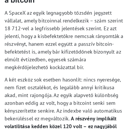
A SpaceX az egyik legnagyobb tőzsdén jegyzett
vállalat, amely bitcoinnal rendelkezik – szám szerint
18 712-vel a legfrissebb jelentések szerint. Ez azt
jelenti, hogy a kisbefektetőkre nemcsak rányomták a
részvényt, hanem ezzel együtt a passzív bitcoin-
befektetést is, amely bár kifizetődőnek bizonyult az
elmúlt évtizedben, egyesek számára
megkérdőjelezhető kockázattal bír.
A két eszköz sok esetben hasonlít: nincs nyeresége,
nem fizet osztalékot, és legalább annyi kritikusa
akad, mint rajongója. Az egyik alapvető különbség
azonban eddig az volt, hogy a bitcoint senki sem
kényszerítette senkire. Az indexbe való automatikus
bekerüléssel ez megváltozik.
A részvény implikált
volatilitása kedden közel 120 volt – ez nagyjából