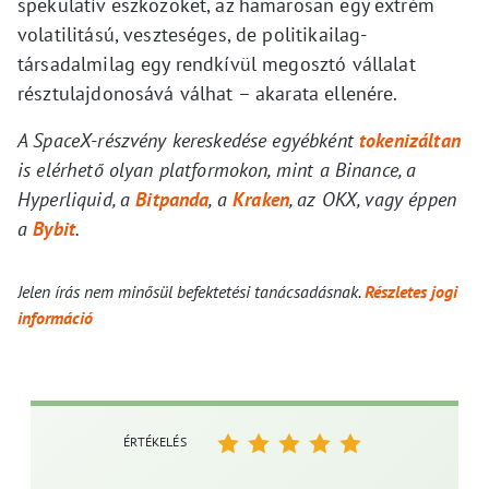
spekulatív eszközöket, az hamarosan egy extrém
volatilitású, veszteséges, de politikailag-
társadalmilag egy rendkívül megosztó vállalat
résztulajdonosává válhat – akarata ellenére.
A SpaceX-részvény kereskedése egyébként
tokenizáltan
is elérhető olyan platformokon, mint a Binance, a
Hyperliquid, a
Bitpanda
, a
Kraken
, az OKX, vagy éppen
a
Bybit
.
Jelen írás nem minősül befektetési tanácsadásnak.
Részletes jogi
információ
ÉRTÉKELÉS