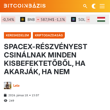
-0,34%
BNB
587,94$ -1,1%
SOL
72,66$ -1,38
KERESKEDELEM
KRIPTOGAZDASÁG
SPACEX-RÉSZVÉNYEST
CSINÁLNAK MINDEN
KISBEFEKTETŐBŐL, HA
AKARJÁK, HA NEM
Lelo
2026. június 18.
15:07
249